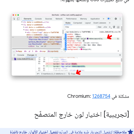
مشكلة في Chromium:
1268754
[تجريبية] اختيار لون خارج المتصفّح
ملاحظة:
لتفعيل التجربة، ضَع علامة في المربّع
تفعيل اختيار الألوان خارج نافذة