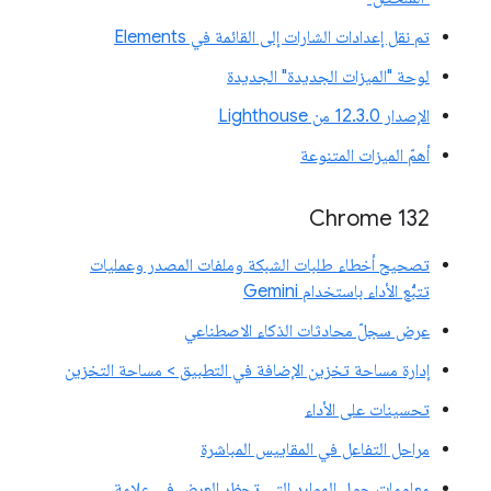
تم نقل إعدادات الشارات إلى القائمة في Elements
لوحة "الميزات الجديدة" الجديدة
الإصدار 12.3.0 من Lighthouse
أهمّ الميزات المتنوعة
Chrome 132
تصحيح أخطاء طلبات الشبكة وملفات المصدر وعمليات
تتبُّع الأداء باستخدام Gemini
عرض سجلّ محادثات الذكاء الاصطناعي
إدارة مساحة تخزين الإضافة في التطبيق > مساحة التخزين
تحسينات على الأداء
مراحل التفاعل في المقاييس المباشرة
معلومات حول الموارد التي تحظر العرض في علامة