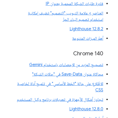
فلترة طلبات الشبكة المحمية بعنوان IP
العناصر > علامة التبويب "التصميم" تضيف إمكانية
استخدام تصميم البناء الحرّ
‫Lighthouse 12.8.2
أهمّ الميزات المتنوعة
Chrome 140
تصحيح المزيد من الإحصاءات باستخدام Gemini
محاكاة عنوان Save-Data في "حالات الشبكة"
الاطّلاع على حالة "الخط الأساسي" في تلميح أداة لخاصية
CSS
تجاوز أشكال الأجهزة في تعديلات برنامج وكيل المستخدم
‫Lighthouse 12.8.0