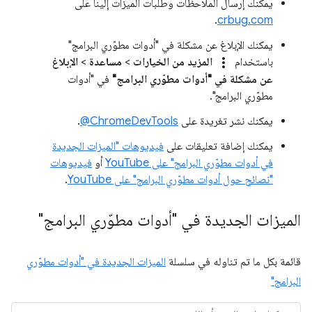
يمكنك إرسال الملاحظات وطلبات الميزات إلينا على
.
crbug.com
يمكنك الإبلاغ عن مشكلة في "أدوات مطوّري البرامج"
more_vert
باستخدام
المزيد من الخيارات
>
مساعدة
>
الإبلاغ
عن مشكلة في "أدوات مطوّري البرامج"
في "أدوات
مطوّري البرامج".
يمكنك نشر تغريدة على
‎@ChromeDevTools
.
يمكنك إضافة تعليقات على
فيديوهات "الميزات الجديدة
في أدوات مطوّري البرامج" على YouTube
أو
فيديوهات
"نصائح حول أدوات مطوّري البرامج" على YouTube
.
الميزات الجديدة في "أدوات مطوّري البرامج"
قائمة بكل ما تم تناوله في سلسلة
الميزات الجديدة في "أدوات مطوّري
البرامج"