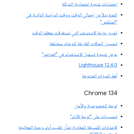
إحصاءات شجرة اعتمادية الشبكة
المدة بدلاً من إجمالي الوقت ووقت الدراسة الذاتية في
"الملخّص"
تمييز حزمة الاستدعاء التي استغرقت معظم الوقت
تحسين الحالات الفارغة للوحات مختلفة
عرض شجرة تسهيل الاستخدام في "العناصر"
‫Lighthouse 12.4.0
أهمّ الميزات المتنوعة
‫Chrome 134
لوحة الخصوصية والأمان
تحسينات على "لوحة الأداء"
الإعدادات المُسبقة للمعايرة بشأن تقييد أداء وحدة المعالجة