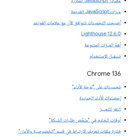
مصادر JavaScript المكرّرة
ميزات JavaScript القديمة
أصبحت التخمينات تتوافق الآن مع علامات القواعد
‫Lighthouse 12.6.0
أهمّ الميزات المتنوعة
تسهيل الاستخدام
Chrome 136
تحسينات على "لوحة الأداء"
إحصاءات الأداء الجديدة
النقر للتمييز
أوقات الخادم في "ملخّص طلبات الشبكة"
فلترة ملفات تعريف الارتباط في قسم "الخصوصية والأمان"