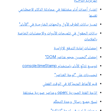
المركزية (CPU)
اختيار أحداث أداء مختلفة في محادثة الذكاء الاصطناعي
نفسها
تمييز بيانات الطرف الأول والجهات الخارجية في "الأداء"
بيانات الحقول في تلميحات الأدوات والإحصاءات الخاصة
بالعلامات
إحصاءات إعادة التدفق الإلزامية
إحصاء "تحسين حجم عناصر DOM"
توسيع تتبُّع الأداء باستخدام console.timeStamp
تحسينات على "لوحة العناصر"
قيم الأنماط المتحرّكة في الوقت الفعلي
إتاحة الفئة الصورية :open وعناصر صورية مختلفة
نسخ جميع رسائل وحدة التحكّم
وحدات البايت في لوحة "الذاكرة"