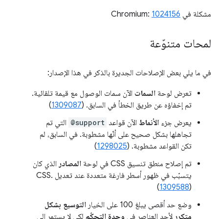
مشكلة في Chromium:
1024156
لمحات متنوّعة
في ما يلي بعض الإصلاحات الجديرة بالذكر في هذا الإصدار:
تعرض لوحة
السمات
الآن سمات الوصول مع قيمة تلقائية.
تم إخفاؤه عن طريق الخطأ في السابق. (
1309087
)
يعرض جزء
الأنماط
الآن قواعد
@support
التي تم
تجاهلها بشكل صحيح على أنّها مشطوبة. في السابق، لم
تكن القواعد مشطوبة. (
1298025
)
تم إصلاح منطق تنسيق CSS في لوحة
المصادر
الذي كان
يتسبّب في ظهور أسطر فارغة متعددة عند تعديل CSS.
(
1309588
)
وضع حد أقصى يبلغ 100 على الخيار
التوسيع بشكل
متكرر
لأحد العناصر في
وحدة التحكّم
لكي لا يستمر إلى