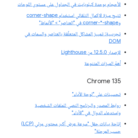
الأحجام بوحدة كيلوبايت في الجداول على مستوى اللوحات
تتيح ميزة الإكمال التلقائي استخدام corner-shape
وcorner-*-shape في "العناصر" > "الأنماط"
تجريبية: تمييز المشاكل المتعلّقة بالعناصر والسمات في
DOM
الإصدار 12.5.0 من Lighthouse
أهمّ الميزات المتنوعة
Chrome 135
تحسينات على "لوحة الأداء"
روابط المصدر والبرنامج النصي للملفات الشخصية
واستدعاء الدوال في "الأداء"
إتاحة بيانات حقل "سرعة عرض أكبر محتوى مرئي (LCP)
حسب المرحلة"