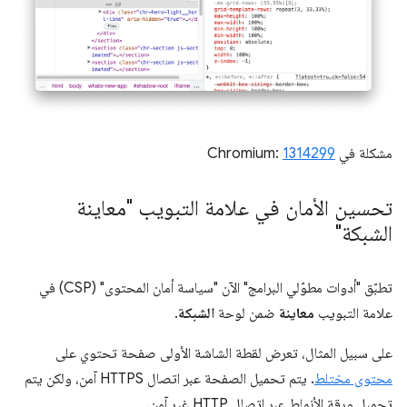
مشكلة في Chromium:
1314299
تحسين الأمان في علامة التبويب "معاينة
الشبكة"
تطبّق "أدوات مطوّلي البرامج" الآن "سياسة أمان المحتوى" (CSP) في
علامة التبويب
معاينة
ضمن لوحة
الشبكة
.
على سبيل المثال، تعرض لقطة الشاشة الأولى صفحة تحتوي على
محتوى مختلط
. يتم تحميل الصفحة عبر اتصال HTTPS آمن، ولكن يتم
تحميل ورقة الأنماط عبر اتصال HTTP غير آمن.