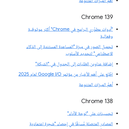
أهمّ الميزات المتنوعة
‫Chrome 139
"أدوات مطوّري البرامج في Chrome" أكثر موثوقية
وفعالية
تحميل الصور في ميزة "المساعدة المستندة إلى الذكاء
الاصطناعي" لتحديد الأسلوب
إضافة عناوين الطلبات إلى الجدول في "الشبكة"
اطّلِع على أهم الأخبار من مؤتمر Google I/O لعام 2025
أهمّ الميزات المتنوعة
‫Chrome 138
تحسينات على "لوحة الأداء"
المصادر المتصلة مُسبَقًا في إحصاء "شجرة اعتمادية