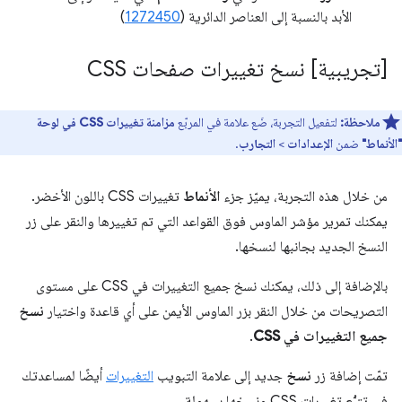
الأبد بالنسبة إلى العناصر الدائرية (
1272450
)
[تجريبية] نسخ تغييرات صفحات CSS
ملاحظة:
لتفعيل التجربة، ضَع علامة في المربّع
مزامنة تغييرات CSS في لوحة
"الأنماط"
ضمن
الإعدادات
>
التجارب
.
من خلال هذه التجربة، يميّز جزء
الأنماط
تغييرات CSS باللون الأخضر.
يمكنك تمرير مؤشر الماوس فوق القواعد التي تم تغييرها والنقر على زر
النسخ الجديد بجانبها لنسخها.
بالإضافة إلى ذلك، يمكنك نسخ جميع التغييرات في CSS على مستوى
التصريحات من خلال النقر بزر الماوس الأيمن على أي قاعدة واختيار
نسخ
جميع التغييرات في CSS
.
تمّت إضافة زر
نسخ
جديد إلى علامة التبويب
التغييرات
أيضًا لمساعدتك
في تتبُّع تغييرات CSS ونسخها بسهولة.