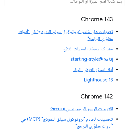
Chrome 143
تعديلات على خادم "بروتوكول سياق النموذج" في "أدوات
مطوّري البرامج"
مشاركة محسّنة لعمليات التتبُّع
إتاحة @starting-style
أداة المحرّر للعرض: البناء
Lighthouse 13
Chrome 142
اقتراحات الرموز البرمجية من Gemini
تحسينات لخادم "بروتوكول سياق النموذج" (MCP) في
"أدوات مطوّري البرامج"