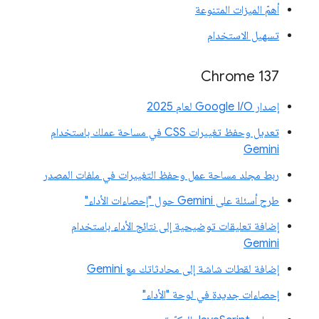
أهمّ الميزات المتنوعة
تسهيل الاستخدام
‫Chrome 137
إصدار Google I/O لعام 2025
تعديل وحفظ تغييرات CSS في مساحة عملك باستخدام
Gemini
ربط مجلد مساحة عمل وحفظ التغييرات في ملفات المصدر
طرح أسئلة على Gemini حول "إحصاءات الأداء"
إضافة تعليقات توضيحية إلى نتائج الأداء باستخدام
Gemini
إضافة لقطات شاشة إلى محادثاتك مع Gemini
إحصاءات جديدة في لوحة "الأداء"