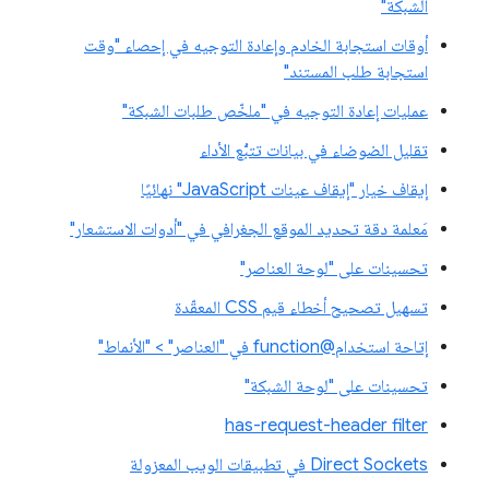
الشبكة"
أوقات استجابة الخادم وإعادة التوجيه في إحصاء "وقت
استجابة طلب المستند"
عمليات إعادة التوجيه في "ملخّص طلبات الشبكة"
تقليل الضوضاء في بيانات تتبُّع الأداء
إيقاف خيار "إيقاف عينات JavaScript" نهائيًا
مَعلمة دقة تحديد الموقع الجغرافي في "أدوات الاستشعار"
تحسينات على "لوحة العناصر"
تسهيل تصحيح أخطاء قيم CSS المعقّدة
إتاحة استخدام@function في "العناصر" > "الأنماط"
تحسينات على "لوحة الشبكة"
has-request-header filter
Direct Sockets في تطبيقات الويب المعزولة