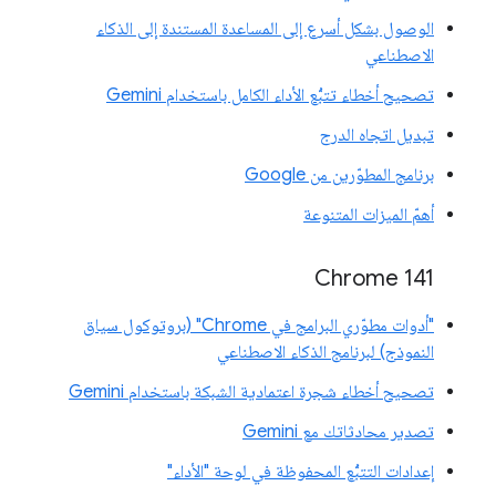
الوصول بشكل أسرع إلى المساعدة المستندة إلى الذكاء
الاصطناعي
تصحيح أخطاء تتبُّع الأداء الكامل باستخدام Gemini
تبديل اتجاه الدرج
برنامج المطوّرين من Google
أهمّ الميزات المتنوعة
‫Chrome 141
"أدوات مطوّري البرامج في Chrome" (بروتوكول سياق
النموذج) لبرنامج الذكاء الاصطناعي
تصحيح أخطاء شجرة اعتمادية الشبكة باستخدام Gemini
تصدير محادثاتك مع Gemini
إعدادات التتبُّع المحفوظة في لوحة "الأداء"