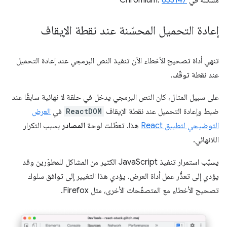
مشكلة في Chromium:
833147
إعادة التحميل المحسّنة عند نقطة الإيقاف
تنهي أداة تصحيح الأخطاء الآن تنفيذ النص البرمجي عند إعادة التحميل
عند نقطة توقّف.
على سبيل المثال، كان النص البرمجي يدخل في حلقة لا نهائية سابقًا عند
ضبط وإعادة التحميل عند نقطة الإيقاف
ReactDOM
في
العرض
التوضيحي لتطبيق React
هذا. تعطّلت لوحة
المصادر
بسبب التكرار
اللانهائي.
يسبّب استمرار تنفيذ JavaScript الكثير من المشاكل للمطوّرين وقد
يؤدي إلى تعذُّر عمل أداة العرض. يؤدي هذا التغيير إلى توافق سلوك
تصحيح الأخطاء مع المتصفّحات الأخرى، مثل Firefox.