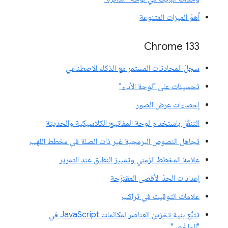
أهمّ الميزات المتنوعة
‫Chrome 133
سجلّ المحادثات المستمر مع الذكاء الاصطناعي
تحسينات على "لوحة الأداء"
إحصاءات عرض الصور
التنقّل باستخدام لوحة المفاتيح الكلاسيكية والحديثة
تجاهل النصوص البرمجية غير ذات الصلة في مخطط اللهب
علامة المخطط الزمني وتمييز النطاق عند التمرير
إعدادات الحدّ الأقصى المقترَحة
علامات التوقيت في تراكب
تتبُّع بنية تخزين العناصر لمكالمات JavaScript في
"الملخّص"