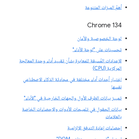
أهمّ الميزات المتنوعة
‫Chrome 134
لوحة الخصوصية والأمان
تحسينات على "لوحة الأداء"
الإعدادات المُسبقة للمعايرة بشأن تقييد أداء وحدة المعالجة
المركزية (CPU)
اختيار أحداث أداء مختلفة في محادثة الذكاء الاصطناعي
نفسها
تمييز بيانات الطرف الأول والجهات الخارجية في "الأداء"
بيانات الحقول في تلميحات الأدوات والإحصاءات الخاصة
بالعلامات
إحصاءات إعادة التدفق الإلزامية