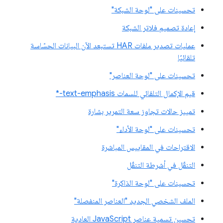
تحسينات على "لوحة الشبكة"
إعادة تصميم فلاتر الشبكة
عمليات تصدير ملفات HAR تستبعد الآن البيانات الحسّاسة
تلقائيًا
تحسينات على "لوحة العناصر"
قيم الإكمال التلقائي للسمات text-emphasis-*
تمييز حالات تجاوز سعة التمرير بشارة
تحسينات على "لوحة الأداء"
الاقتراحات في المقاييس المباشرة
التنقّل في أشرطة التنقّل
تحسينات على "لوحة الذاكرة"
الملف الشخصي الجديد "العناصر المنفصلة"
تحسين تسمية عناصر JavaScript العادية