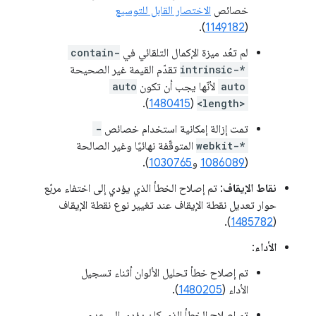
خصائص
الاختصار القابل للتوسيع
).
1149182
(
لم تعُد ميزة الإكمال التلقائي في
contain-
intrinsic-*
تقدّم القيمة غير الصحيحة
auto
لأنّها يجب أن تكون
auto
).
1480415
(
<length>
تمت إزالة إمكانية استخدام خصائص
-
webkit-*
المتوقّفة نهائيًا وغير الصالحة
(
1086089
و
1030765
).
نقاط الإيقاف
: تم إصلاح الخطأ الذي يؤدي إلى اختفاء مربّع
حوار تعديل نقطة الإيقاف عند تغيير نوع نقطة الإيقاف
).
1485782
(
الأداء
:
تم إصلاح خطأ تحليل الألوان أثناء تسجيل
الأداء (
1480205
).
تم إصلاح الخطأ الذي كان يؤدي إلى عدم