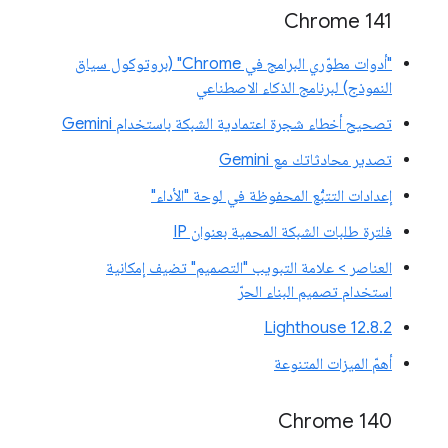
‫Chrome 141
"أدوات مطوّري البرامج في Chrome" (بروتوكول سياق
النموذج) لبرنامج الذكاء الاصطناعي
تصحيح أخطاء شجرة اعتمادية الشبكة باستخدام Gemini
تصدير محادثاتك مع Gemini
إعدادات التتبُّع المحفوظة في لوحة "الأداء"
فلترة طلبات الشبكة المحمية بعنوان IP
العناصر > علامة التبويب "التصميم" تضيف إمكانية
استخدام تصميم البناء الحرّ
‫Lighthouse 12.8.2
أهمّ الميزات المتنوعة
Chrome 140