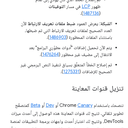
ظهور
LCP
في مسار
التوقيتات
).
1487136
(
الشبكة
: يعرض العمود
ضبط ملفات تعريف الارتباط
الآن
العدد الصحيح لملفات تعريف الارتباط التي تم ضبطها،
باستثناء الملفات المحظورة (
1486903
).
يتم الآن تحميل إضافات "أدوات مطوّري البرامج" بعد
الانتقال إلى مضيف غير محظور (
1476264
).
تم إصلاح الخطأ المتعلّق بسياق تنفيذ النص البرمجي غير
الصحيح للإضافات (
1275331
).
تنزيل قنوات المعاينة
ننصحك باستخدام Chrome
Canary
أو
Dev
أو
Beta
كمتصفّح
تطوير تلقائي. تتيح لك قنوات المعاينة هذه الوصول إلى أحدث ميزات
DevTools، وتتيح لك اختبار أحدث واجهات برمجة التطبيقات لمنصة