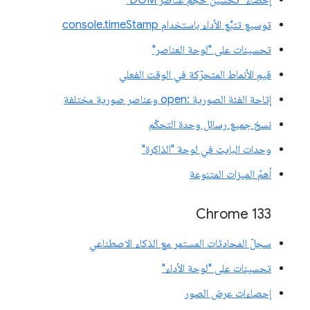
إحصاء "تحسين حجم عناصر DOM"
توسيع تتبُّع الأداء باستخدام console.timeStamp
تحسينات على "لوحة العناصر"
قيم الأنماط المتحرّكة في الوقت الفعلي
إتاحة الفئة الصورية :open وعناصر صورية مختلفة
نسخ جميع رسائل وحدة التحكّم
وحدات البايت في لوحة "الذاكرة"
أهمّ الميزات المتنوعة
‫Chrome 133
سجلّ المحادثات المستمر مع الذكاء الاصطناعي
تحسينات على "لوحة الأداء"
إحصاءات عرض الصور