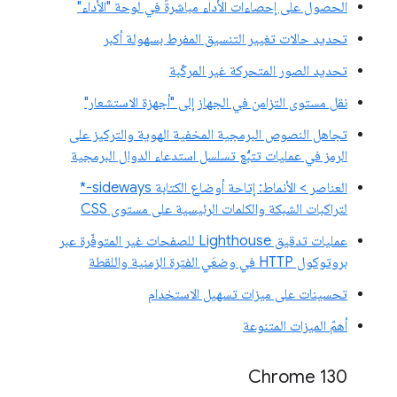
الحصول على إحصاءات الأداء مباشرةً في لوحة "الأداء"
تحديد حالات تغيير التنسيق المفرط بسهولة أكبر
تحديد الصور المتحركة غير المركّبة
نقل مستوى التزامن في الجهاز إلى "أجهزة الاستشعار"
تجاهل النصوص البرمجية المخفية الهوية والتركيز على
الرمز في عمليات تتبُّع تسلسل استدعاء الدوال البرمجية
العناصر > الأنماط: إتاحة أوضاع الكتابة sideways-*
لتراكبات الشبكة والكلمات الرئيسية على مستوى CSS
عمليات تدقيق Lighthouse للصفحات غير المتوفّرة عبر
بروتوكول HTTP في وضعَي الفترة الزمنية واللقطة
تحسينات على ميزات تسهيل الاستخدام
أهمّ الميزات المتنوعة
Chrome 130