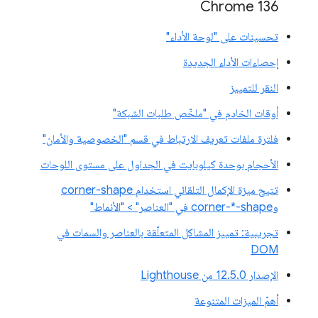
Chrome 136
تحسينات على "لوحة الأداء"
إحصاءات الأداء الجديدة
النقر للتمييز
أوقات الخادم في "ملخّص طلبات الشبكة"
فلترة ملفات تعريف الارتباط في قسم "الخصوصية والأمان"
الأحجام بوحدة كيلوبايت في الجداول على مستوى اللوحات
تتيح ميزة الإكمال التلقائي استخدام corner-shape
وcorner-*-shape في "العناصر" > "الأنماط"
تجريبية: تمييز المشاكل المتعلّقة بالعناصر والسمات في
DOM
الإصدار 12.5.0 من Lighthouse
أهمّ الميزات المتنوعة