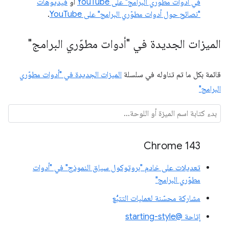
في أدوات مطوّري البرامج" على YouTube
أو
فيديوهات
"نصائح حول أدوات مطوّري البرامج" على YouTube
.
الميزات الجديدة في "أدوات مطوّري البرامج"
قائمة بكل ما تم تناوله في سلسلة
الميزات الجديدة في "أدوات مطوّري
البرامج"
Chrome 143
تعديلات على خادم "بروتوكول سياق النموذج" في "أدوات
مطوّري البرامج"
مشاركة محسّنة لعمليات التتبُّع
إتاحة @starting-style