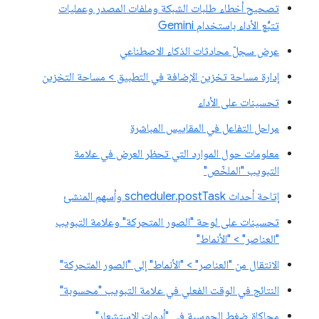
تصحيح أخطاء طلبات الشبكة وملفات المصدر وعمليات
تتبُّع الأداء باستخدام Gemini
عرض سجلّ محادثات الذكاء الاصطناعي
إدارة مساحة تخزين الإضافة في التطبيق > مساحة التخزين
تحسينات على الأداء
مراحل التفاعل في المقاييس المباشرة
معلومات حول الموارد التي تحظر العرض في علامة
التبويب "الملخّص"
إتاحة أحداث scheduler.postTask وأسهم المنشئ
تحسينات على لوحة "الصور المتحركة" وعلامة التبويب
"العناصر" > "الأنماط"
الانتقال من "العناصر" > "الأنماط" إلى "الصور المتحركة"
النتائج في الوقت الفعلي في علامة التبويب "محسوبة"
محاكاة ضغط الحوسبة في "أدوات الاستشعار"