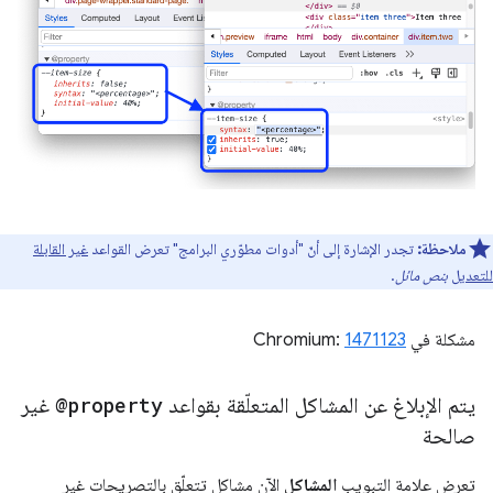
ملاحظة:
تجدر الإشارة إلى أنّ "أدوات مطوّري البرامج" تعرض القواعد
غير القابلة
للتعديل
بنص مائل
.
مشكلة في Chromium:
1471123
يتم الإبلاغ عن المشاكل المتعلّقة بقواعد
@property
غير
صالحة
تعرض علامة التبويب
المشاكل
الآن مشاكل تتعلّق بالتصريحات غير