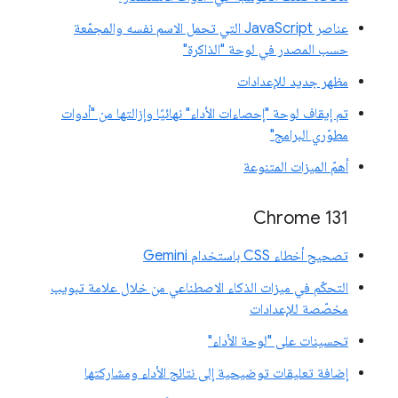
عناصر JavaScript التي تحمل الاسم نفسه والمجمّعة
حسب المصدر في لوحة "الذاكرة"
مظهر جديد للإعدادات
تم إيقاف لوحة "إحصاءات الأداء" نهائيًا وإزالتها من "أدوات
مطوّري البرامج"
أهمّ الميزات المتنوعة
Chrome 131
تصحيح أخطاء CSS باستخدام Gemini
التحكّم في ميزات الذكاء الاصطناعي من خلال علامة تبويب
مخصّصة للإعدادات
تحسينات على "لوحة الأداء"
إضافة تعليقات توضيحية إلى نتائج الأداء ومشاركتها