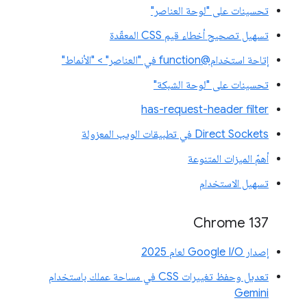
تحسينات على "لوحة العناصر"
تسهيل تصحيح أخطاء قيم CSS المعقّدة
إتاحة استخدام@function في "العناصر" > "الأنماط"
تحسينات على "لوحة الشبكة"
has-request-header filter
Direct Sockets في تطبيقات الويب المعزولة
أهمّ الميزات المتنوعة
تسهيل الاستخدام
‫Chrome 137
إصدار Google I/O لعام 2025
تعديل وحفظ تغييرات CSS في مساحة عملك باستخدام
Gemini