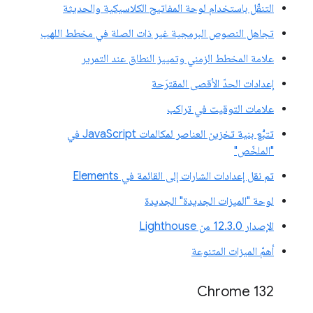
التنقّل باستخدام لوحة المفاتيح الكلاسيكية والحديثة
تجاهل النصوص البرمجية غير ذات الصلة في مخطط اللهب
علامة المخطط الزمني وتمييز النطاق عند التمرير
إعدادات الحدّ الأقصى المقترَحة
علامات التوقيت في تراكب
تتبُّع بنية تخزين العناصر لمكالمات JavaScript في
"الملخّص"
تم نقل إعدادات الشارات إلى القائمة في Elements
لوحة "الميزات الجديدة" الجديدة
الإصدار 12.3.0 من Lighthouse
أهمّ الميزات المتنوعة
Chrome 132