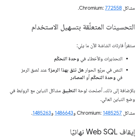
مشاكل Chromium:
772558
.
التحسينات المتعلّقة بتسهيل الاستخدام
ستقرأ قارئات الشاشة الآن ما يلي:
التحذيرات والأخطاء في
وحدة التحكّم
النص في مربّع الحوار
هل تثق بهذا الرمز؟
عند لصق الرمز
في
وحدة التحكّم
أو
المصادر
بالإضافة إلى ذلك، أصلحت لوحة
التطبيق
مشاكل التباين مع الروابط في
وضع التباين العالي.
مشاكل Chromium:
1485257
و
1486643
و
1485263
.
إيقاف Web SQL نهائيًا