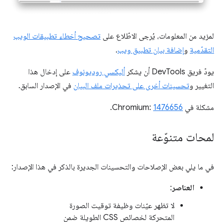
لمزيد من المعلومات، يُرجى الاطّلاع على
تصحيح أخطاء تطبيقات الويب
التقدّمية
و
إضافة بيان تطبيق ويب
.
يودّ فريق DevTools أن يشكر
أليكسي روديونوف
على إدخال هذا
التغيير و
تحسينات أخرى على تحذيرات ملف البيان
في الإصدار السابق.
مشكلة في Chromium:
1476656
.
لمحات متنوّعة
في ما يلي بعض الإصلاحات والتحسينات الجديرة بالذكر في هذا الإصدار:
العناصر
:
لا تظهر عيّنات وظيفة توقيت الصورة
المتحركة لخصائص CSS الطويلة ضمن