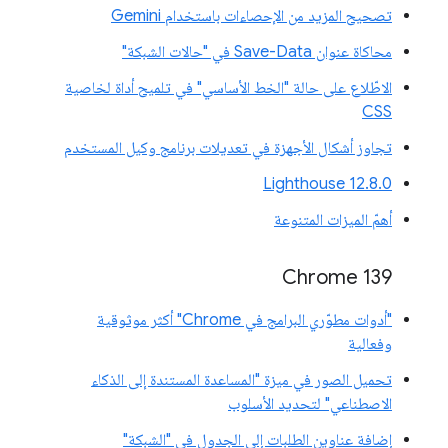
تصحيح المزيد من الإحصاءات باستخدام Gemini
محاكاة عنوان Save-Data في "حالات الشبكة"
الاطّلاع على حالة "الخط الأساسي" في تلميح أداة لخاصية
CSS
تجاوز أشكال الأجهزة في تعديلات برنامج وكيل المستخدم
‫Lighthouse 12.8.0
أهمّ الميزات المتنوعة
‫Chrome 139
"أدوات مطوّري البرامج في Chrome" أكثر موثوقية
وفعالية
تحميل الصور في ميزة "المساعدة المستندة إلى الذكاء
الاصطناعي" لتحديد الأسلوب
إضافة عناوين الطلبات إلى الجدول في "الشبكة"