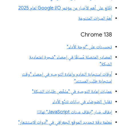
اطّلِع على أهم الأخبار من مؤتمر Google I/O لعام 2025
أهمّ الميزات المتنوعة
‫Chrome 138
تحسينات على "لوحة الأداء"
المصادر المتصلة مُسبَقًا في إحصاء "شجرة اعتمادية
الشبكة"
أوقات استجابة الخادم وإعادة التوجيه في إحصاء "وقت
استجابة طلب المستند"
عمليات إعادة التوجيه في "ملخّص طلبات الشبكة"
تقليل الضوضاء في بيانات تتبُّع الأداء
إيقاف خيار "إيقاف عينات JavaScript" نهائيًا
مَعلمة دقة تحديد الموقع الجغرافي في "أدوات الاستشعار"