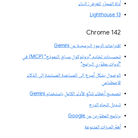
أداة المحرّر للعرض: البناء
Lighthouse 13
Chrome 142
اقتراحات الرموز البرمجية من Gemini
تحسينات لخادم "بروتوكول سياق النموذج" (MCP) في
"أدوات مطوّري البرامج"
الوصول بشكل أسرع إلى المساعدة المستندة إلى الذكاء
الاصطناعي
تصحيح أخطاء تتبُّع الأداء الكامل باستخدام Gemini
تبديل اتجاه الدرج
برنامج المطوّرين من Google
أهمّ الميزات المتنوعة