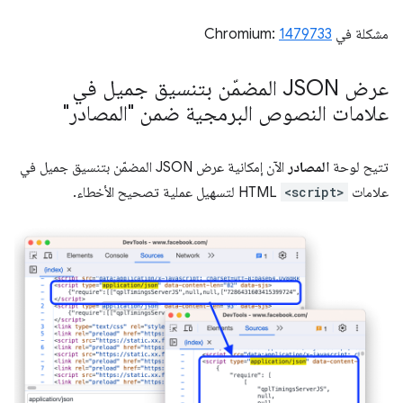
مشكلة في Chromium:
1479733
عرض JSON المضمّن بتنسيق جميل في
علامات النصوص البرمجية ضمن "المصادر"
تتيح لوحة
المصادر
الآن إمكانية عرض JSON المضمّن بتنسيق جميل في
علامات
<script>
HTML لتسهيل عملية تصحيح الأخطاء.