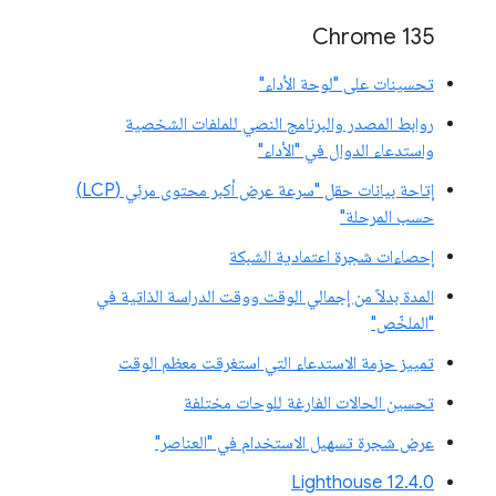
Chrome 135
تحسينات على "لوحة الأداء"
روابط المصدر والبرنامج النصي للملفات الشخصية
واستدعاء الدوال في "الأداء"
إتاحة بيانات حقل "سرعة عرض أكبر محتوى مرئي (LCP)
حسب المرحلة"
إحصاءات شجرة اعتمادية الشبكة
المدة بدلاً من إجمالي الوقت ووقت الدراسة الذاتية في
"الملخّص"
تمييز حزمة الاستدعاء التي استغرقت معظم الوقت
تحسين الحالات الفارغة للوحات مختلفة
عرض شجرة تسهيل الاستخدام في "العناصر"
‫Lighthouse 12.4.0