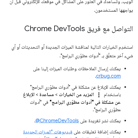
الويب، وتساعدك في العثور على المشاكل في موقعك الإلكتروني قبل أن
يواجهها المستخدمون.
التواصل مع فريق Chrome Dev
Tools
استخدِم الخيارات التالية لمناقشة الميزات الجديدة أو التحديثات أو أي
شيء آخر متعلّق بـ "أدوات مطوّري البرامج".
يمكنك إرسال الملاحظات وطلبات الميزات إلينا على
.
crbug.com
يمكنك الإبلاغ عن مشكلة في "أدوات مطوّري البرامج"
more_vert
باستخدام
المزيد من الخيارات
>
مساعدة
>
الإبلاغ
عن مشكلة في "أدوات مطوّري البرامج"
في "أدوات
مطوّري البرامج".
يمكنك نشر تغريدة على
‎@ChromeDevTools
.
يمكنك إضافة تعليقات على
فيديوهات "الميزات الجديدة