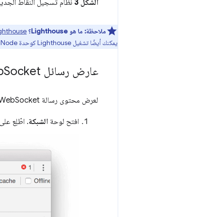
الشكل 3
نظام تسجيل النقاط الجديد
ملاحظة:
ما هو Lighthouse؟
ghthouse
يمكنك أيضًا تشغيل Lighthouse كوحدة Node أو كإضافة Chrome أو من سطر الأوامر. يمكنك الاطّلاع على
عارض رسائل Web
Socket الثنائية
لعرض محتوى رسالة WebSocket ثنائية:
افتح لوحة
الشبكة
. اطّلِع عل