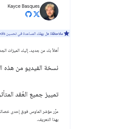
Kayce Basques
ملاحظة:
هل يهمّك المساعدة في تحسين DevTools؟ يمكنك الاشتراك للمشاركة في
أهلاً بك من جديد. إليك الميزات الجد
نسخة الفيديو من هذه ا
تمييز جميع العُقد المتأثرة
مرِّر مؤشر الماوس فوق إحدى خصائص CSS التي تؤثر في نموذج المربّع الخاص بعن
بهذا التعريف.