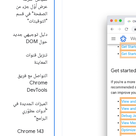
عرض أوّل جزء من
الصفحة" في قسم
"التوقيتات"
دليل توجيهي جديد
حول DOM
تنزيل قنوات
المعاينة
التواصل مع فريق
Chrome
DevTools
الميزات الجديدة في
"أدوات مطوّري
البرامج"
Chrome 143