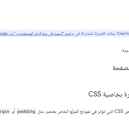
برنامج "البحث في سلوكيات المستخدمين" من Google هنا
يدة.
لصفحة
 بخاصية CSS
صر، مثل
padding
أو
rgin