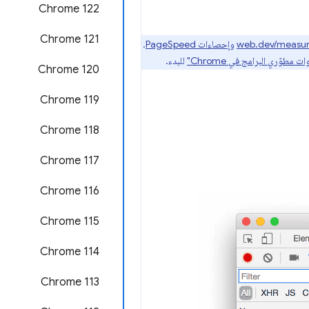
‫Chrome 122
‫Chrome 121
web.dev/measu
و
إحصاءات PageSpeed
.
للبدء.
‫Chrome 120
‫Chrome 119
Chrome 118
‫Chrome 117
Chrome 116
Chrome 115
Chrome 114
Chrome 113