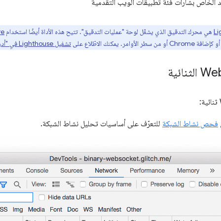
 الخاص بشارات فئة تطبيقات الويب التقدّمية
Li
هي محرك التدقيق الذي يشغّل لوحة "عمليات التدقيق". تتيح هذه الأداة أيضًا استخدام
re
تشغيل Lighthouse في "أدوات مطوّري البرامج في Chrome"
ى
فحص نشاط الشبكة
للتعرّف على أساسيات تحليل نشاط الشبكة.