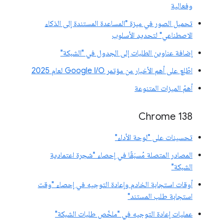
وفعالية
تحميل الصور في ميزة "المساعدة المستندة إلى الذكاء
الاصطناعي" لتحديد الأسلوب
إضافة عناوين الطلبات إلى الجدول في "الشبكة"
اطّلِع على أهم الأخبار من مؤتمر Google I/O لعام 2025
أهمّ الميزات المتنوعة
‫Chrome 138
تحسينات على "لوحة الأداء"
المصادر المتصلة مُسبَقًا في إحصاء "شجرة اعتمادية
الشبكة"
أوقات استجابة الخادم وإعادة التوجيه في إحصاء "وقت
استجابة طلب المستند"
عمليات إعادة التوجيه في "ملخّص طلبات الشبكة"