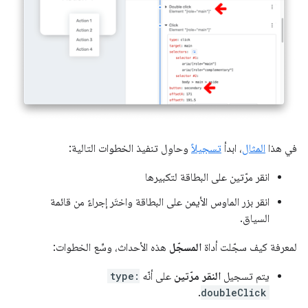
في هذا
المثال
، ابدأ
تسجيلاً
وحاوِل تنفيذ الخطوات التالية:
انقر مرّتين على البطاقة لتكبيرها
انقر بزر الماوس الأيمن على البطاقة واختَر إجراءً من قائمة
السياق.
لمعرفة كيف سجّلت أداة
المسجّل
هذه الأحداث، وسِّع الخطوات:
يتم تسجيل
النقر مرّتين
على أنّه
type:
.
doubleClick