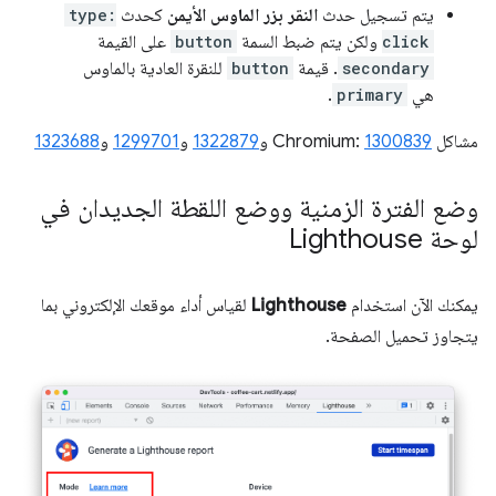
يتم تسجيل حدث
النقر بزر الماوس الأيمن
كحدث
type:
click
ولكن يتم ضبط السمة
button
على القيمة
secondary
. قيمة
button
للنقرة العادية بالماوس
هي
primary
.
مشاكل Chromium:
1300839
و
1322879
و
1299701
و
1323688
وضع الفترة الزمنية ووضع اللقطة الجديدان في
لوحة Lighthouse
يمكنك الآن استخدام
Lighthouse
لقياس أداء موقعك الإلكتروني بما
يتجاوز تحميل الصفحة.