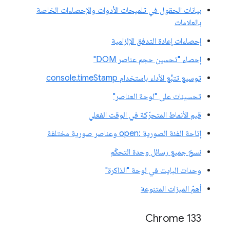
بيانات الحقول في تلميحات الأدوات والإحصاءات الخاصة
بالعلامات
إحصاءات إعادة التدفق الإلزامية
إحصاء "تحسين حجم عناصر DOM"
توسيع تتبُّع الأداء باستخدام console.timeStamp
تحسينات على "لوحة العناصر"
قيم الأنماط المتحرّكة في الوقت الفعلي
إتاحة الفئة الصورية :open وعناصر صورية مختلفة
نسخ جميع رسائل وحدة التحكّم
وحدات البايت في لوحة "الذاكرة"
أهمّ الميزات المتنوعة
‫Chrome 133