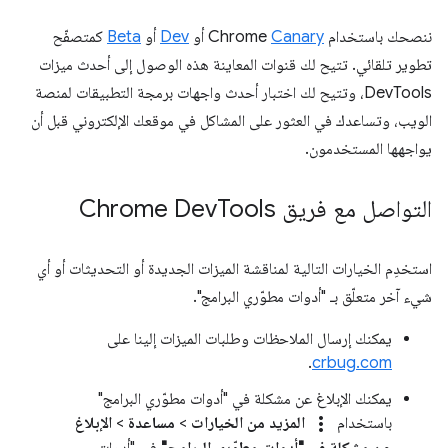
ننصحك باستخدام Chrome
Canary
أو
Dev
أو
Beta
كمتصفّح
تطوير تلقائي. تتيح لك قنوات المعاينة هذه الوصول إلى أحدث ميزات
DevTools، وتتيح لك اختبار أحدث واجهات برمجة التطبيقات لمنصة
الويب، وتساعدك في العثور على المشاكل في موقعك الإلكتروني قبل أن
يواجهها المستخدمون.
التواصل مع فريق Chrome Dev
Tools
استخدِم الخيارات التالية لمناقشة الميزات الجديدة أو التحديثات أو أي
شيء آخر متعلّق بـ "أدوات مطوّري البرامج".
يمكنك إرسال الملاحظات وطلبات الميزات إلينا على
.
crbug.com
يمكنك الإبلاغ عن مشكلة في "أدوات مطوّري البرامج"
more_vert
باستخدام
المزيد من الخيارات
>
مساعدة
>
الإبلاغ