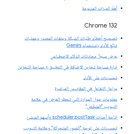
أهمّ الميزات المتنوعة
Chrome 132
تصحيح أخطاء طلبات الشبكة وملفات المصدر وعمليات
تتبُّع الأداء باستخدام Gemini
عرض سجلّ محادثات الذكاء الاصطناعي
إدارة مساحة تخزين الإضافة في التطبيق > مساحة التخزين
تحسينات على الأداء
مراحل التفاعل في المقاييس المباشرة
معلومات حول الموارد التي تحظر العرض في علامة
التبويب "الملخّص"
إتاحة أحداث scheduler.postTask وأسهم المنشئ
تحسينات على لوحة "الصور المتحركة" وعلامة التبويب