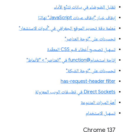
تقليل الضوضاء في بيانات تتبُّع الأداء
إيقاف خيار "إيقاف عينات JavaScript" نهائيًا
مَعلمة دقة تحديد الموقع الجغرافي في "أدوات الاستشعار"
تحسينات على "لوحة العناصر"
تسهيل تصحيح أخطاء قيم CSS المعقّدة
إتاحة استخدام@function في "العناصر" > "الأنماط"
تحسينات على "لوحة الشبكة"
has-request-header filter
Direct Sockets في تطبيقات الويب المعزولة
أهمّ الميزات المتنوعة
تسهيل الاستخدام
‫Chrome 137