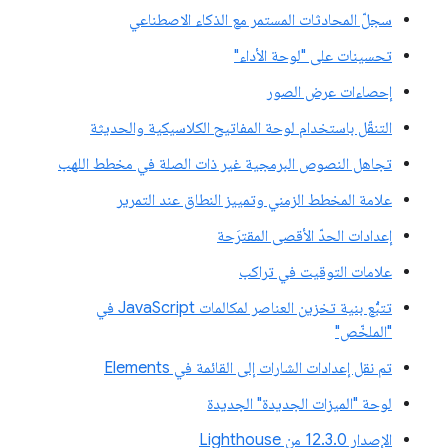
سجلّ المحادثات المستمر مع الذكاء الاصطناعي
تحسينات على "لوحة الأداء"
إحصاءات عرض الصور
التنقّل باستخدام لوحة المفاتيح الكلاسيكية والحديثة
تجاهل النصوص البرمجية غير ذات الصلة في مخطط اللهب
علامة المخطط الزمني وتمييز النطاق عند التمرير
إعدادات الحدّ الأقصى المقترَحة
علامات التوقيت في تراكب
تتبُّع بنية تخزين العناصر لمكالمات JavaScript في
"الملخّص"
تم نقل إعدادات الشارات إلى القائمة في Elements
لوحة "الميزات الجديدة" الجديدة
الإصدار 12.3.0 من Lighthouse