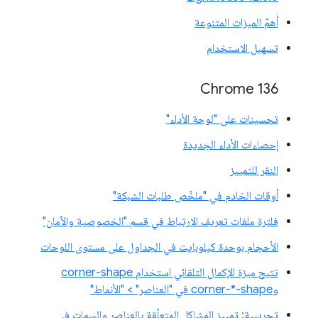
أهمّ الميزات المتنوعة
تسهيل الاستخدام
Chrome 136
تحسينات على "لوحة الأداء"
إحصاءات الأداء الجديدة
النقر للتمييز
أوقات الخادم في "ملخّص طلبات الشبكة"
فلترة ملفات تعريف الارتباط في قسم "الخصوصية والأمان"
الأحجام بوحدة كيلوبايت في الجداول على مستوى اللوحات
تتيح ميزة الإكمال التلقائي استخدام corner-shape
وcorner-*-shape في "العناصر" > "الأنماط"
تجريبية: تمييز المشاكل المتعلّقة بالعناصر والسمات في