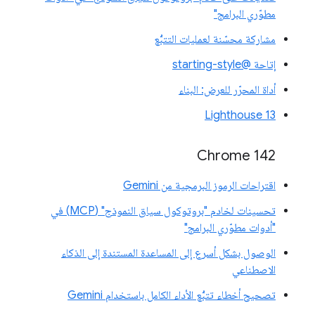
مطوّري البرامج"
مشاركة محسّنة لعمليات التتبُّع
إتاحة @starting-style
أداة المحرّر للعرض: البناء
Lighthouse 13
Chrome 142
اقتراحات الرموز البرمجية من Gemini
تحسينات لخادم "بروتوكول سياق النموذج" (MCP) في
"أدوات مطوّري البرامج"
الوصول بشكل أسرع إلى المساعدة المستندة إلى الذكاء
الاصطناعي
تصحيح أخطاء تتبُّع الأداء الكامل باستخدام Gemini