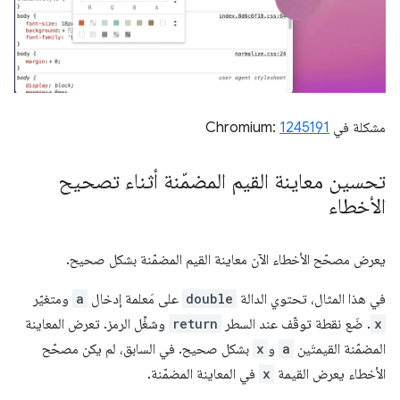
مشكلة في Chromium:
1245191
تحسين معاينة القيم المضمّنة أثناء تصحيح
الأخطاء
يعرض مصحّح الأخطاء الآن معاينة القيم المضمّنة بشكل صحيح.
في هذا المثال، تحتوي الدالة
double
على مَعلمة إدخال
a
ومتغيّر
x
. ضَع نقطة توقّف عند السطر
return
وشغِّل الرمز. تعرض المعاينة
المضمّنة القيمتَين
a
و
x
بشكل صحيح. في السابق، لم يكن مصحّح
الأخطاء يعرض القيمة
x
في المعاينة المضمّنة.