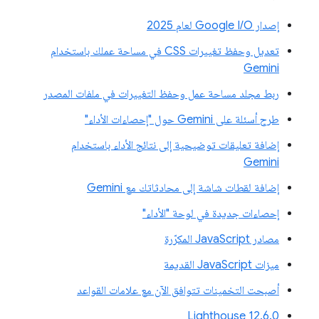
إصدار Google I/O لعام 2025
تعديل وحفظ تغييرات CSS في مساحة عملك باستخدام
Gemini
ربط مجلد مساحة عمل وحفظ التغييرات في ملفات المصدر
طرح أسئلة على Gemini حول "إحصاءات الأداء"
إضافة تعليقات توضيحية إلى نتائج الأداء باستخدام
Gemini
إضافة لقطات شاشة إلى محادثاتك مع Gemini
إحصاءات جديدة في لوحة "الأداء"
مصادر JavaScript المكرّرة
ميزات JavaScript القديمة
أصبحت التخمينات تتوافق الآن مع علامات القواعد
‫Lighthouse 12.6.0