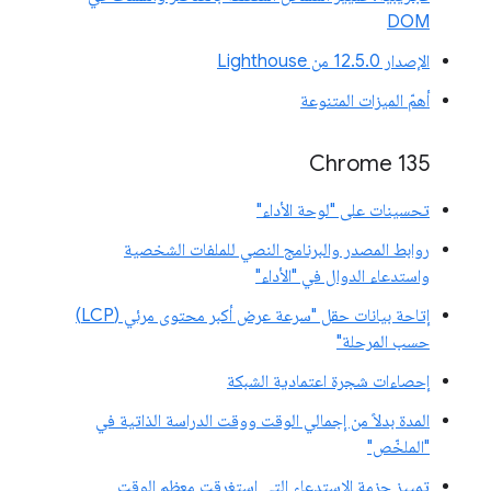
DOM
الإصدار 12.5.0 من Lighthouse
أهمّ الميزات المتنوعة
Chrome 135
تحسينات على "لوحة الأداء"
روابط المصدر والبرنامج النصي للملفات الشخصية
واستدعاء الدوال في "الأداء"
إتاحة بيانات حقل "سرعة عرض أكبر محتوى مرئي (LCP)
حسب المرحلة"
إحصاءات شجرة اعتمادية الشبكة
المدة بدلاً من إجمالي الوقت ووقت الدراسة الذاتية في
"الملخّص"
تمييز حزمة الاستدعاء التي استغرقت معظم الوقت