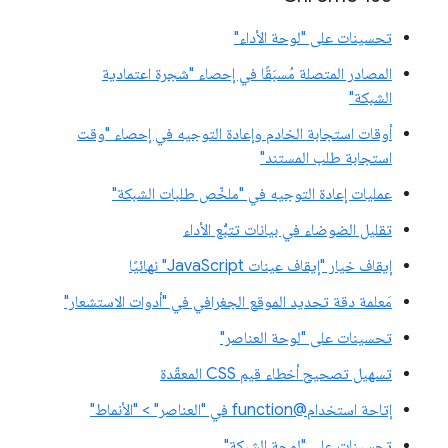
تحسينات على "لوحة الأداء"
المصادر المتصلة مُسبَقًا في إحصاء "شجرة اعتمادية
الشبكة"
أوقات استجابة الخادم وإعادة التوجيه في إحصاء "وقت
استجابة طلب المستند"
عمليات إعادة التوجيه في "ملخّص طلبات الشبكة"
تقليل الضوضاء في بيانات تتبُّع الأداء
إيقاف خيار "إيقاف عينات JavaScript" نهائيًا
مَعلمة دقة تحديد الموقع الجغرافي في "أدوات الاستشعار"
تحسينات على "لوحة العناصر"
تسهيل تصحيح أخطاء قيم CSS المعقّدة
إتاحة استخدام@function في "العناصر" > "الأنماط"
تحسينات على "لوحة الشبكة"