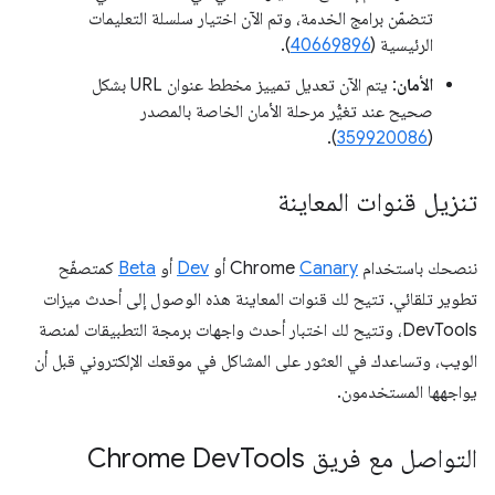
تتضمّن برامج الخدمة، وتم الآن اختيار سلسلة التعليمات
الرئيسية (
40669896
).
الأمان
: يتم الآن تعديل تمييز مخطط عنوان URL بشكل
صحيح عند تغيُّر مرحلة الأمان الخاصة بالمصدر
).
359920086
(
تنزيل قنوات المعاينة
ننصحك باستخدام Chrome
Canary
أو
Dev
أو
Beta
كمتصفّح
تطوير تلقائي. تتيح لك قنوات المعاينة هذه الوصول إلى أحدث ميزات
DevTools، وتتيح لك اختبار أحدث واجهات برمجة التطبيقات لمنصة
الويب، وتساعدك في العثور على المشاكل في موقعك الإلكتروني قبل أن
يواجهها المستخدمون.
التواصل مع فريق Chrome Dev
Tools