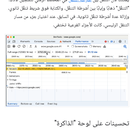
"التنقّل" ذهابًا وإيابًا بين أشرطة التنقّل، والكتابة فوق شريط تنقّل ثانوي،
وإزالة عدة أشرطة تنقّل ثانوية. في السابق، عند اختيار جزء من مسار
التنقل الرئيسي، كانت الأجزاء الفرعية تختفي.
تحسينات على لوحة "الذاكرة"