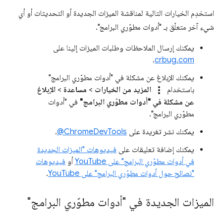
استخدِم الخيارات التالية لمناقشة الميزات الجديدة أو التحديثات أو أي
شيء آخر متعلّق بـ "أدوات مطوّري البرامج".
يمكنك إرسال الملاحظات وطلبات الميزات إلينا على
.
crbug.com
يمكنك الإبلاغ عن مشكلة في "أدوات مطوّري البرامج"
more_vert
باستخدام
المزيد من الخيارات
>
مساعدة
>
الإبلاغ
عن مشكلة في "أدوات مطوّري البرامج"
في "أدوات
مطوّري البرامج".
يمكنك نشر تغريدة على
‎@ChromeDevTools
.
يمكنك إضافة تعليقات على
فيديوهات "الميزات الجديدة
في أدوات مطوّري البرامج" على YouTube
أو
فيديوهات
"نصائح حول أدوات مطوّري البرامج" على YouTube
.
الميزات الجديدة في "أدوات مطوّري البرامج"