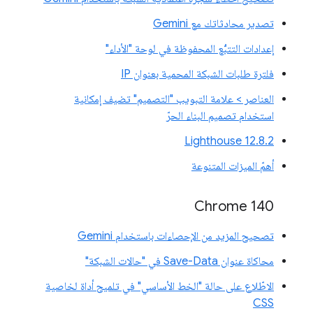
تصدير محادثاتك مع Gemini
إعدادات التتبُّع المحفوظة في لوحة "الأداء"
فلترة طلبات الشبكة المحمية بعنوان IP
العناصر > علامة التبويب "التصميم" تضيف إمكانية
استخدام تصميم البناء الحرّ
‫Lighthouse 12.8.2
أهمّ الميزات المتنوعة
Chrome 140
تصحيح المزيد من الإحصاءات باستخدام Gemini
محاكاة عنوان Save-Data في "حالات الشبكة"
الاطّلاع على حالة "الخط الأساسي" في تلميح أداة لخاصية
CSS