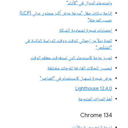
واستدعاء الدوال في "الأداء"
إتاحة بيانات حقل "سرعة عرض أكبر محتوى مرئي (LCP)
حسب المرحلة"
إحصاءات شجرة اعتمادية الشبكة
المدة بدلاً من إجمالي الوقت ووقت الدراسة الذاتية في
"الملخّص"
تمييز حزمة الاستدعاء التي استغرقت معظم الوقت
تحسين الحالات الفارغة للوحات مختلفة
عرض شجرة تسهيل الاستخدام في "العناصر"
‫Lighthouse 12.4.0
أهمّ الميزات المتنوعة
‫Chrome 134
لوحة الخصوصية والأمان