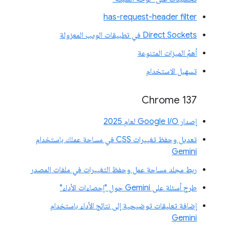
has-request-header filter
Direct Sockets في تطبيقات الويب المعزولة
أهمّ الميزات المتنوعة
تسهيل الاستخدام
‫Chrome 137
إصدار Google I/O لعام 2025
تعديل وحفظ تغييرات CSS في مساحة عملك باستخدام
Gemini
ربط مجلد مساحة عمل وحفظ التغييرات في ملفات المصدر
طرح أسئلة على Gemini حول "إحصاءات الأداء"
إضافة تعليقات توضيحية إلى نتائج الأداء باستخدام
Gemini