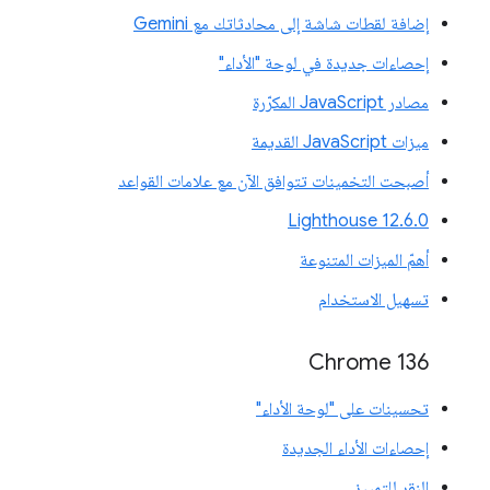
إضافة لقطات شاشة إلى محادثاتك مع Gemini
إحصاءات جديدة في لوحة "الأداء"
مصادر JavaScript المكرّرة
ميزات JavaScript القديمة
أصبحت التخمينات تتوافق الآن مع علامات القواعد
‫Lighthouse 12.6.0
أهمّ الميزات المتنوعة
تسهيل الاستخدام
Chrome 136
تحسينات على "لوحة الأداء"
إحصاءات الأداء الجديدة
النقر للتمييز