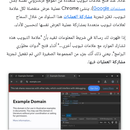
عادةً، عند فتح علامات تبويب متعددة من الموقع الإلكتروني نفسه (مثل
مستندات Google
)، ينشئ Chrome عملية عرض منفصلة لكل علامة
تبويب. تغيّر تجربة
مشاركة العمليات
هذا السلوك من خلال السماح
لعلامات تبويب متعددة بمشاركة عملية العرض نفسها لتحسين الأداء.
إذا ظهرت لك رسالة في شريط المعلومات تفيد بأنّ "علامة التبويب هذه
تشارك الموارد مع علامات تبويب أخرى..." أثناء فتح "أدوات مطوّري
البرامج"، يعني ذلك أنّك جزء من المجموعة الصغيرة التي تم تفعيل تجربة
مشاركة العمليات
فيها.