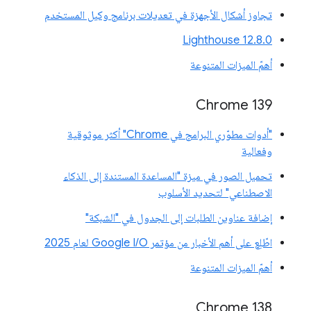
تجاوز أشكال الأجهزة في تعديلات برنامج وكيل المستخدم
‫Lighthouse 12.8.0
أهمّ الميزات المتنوعة
‫Chrome 139
"أدوات مطوّري البرامج في Chrome" أكثر موثوقية
وفعالية
تحميل الصور في ميزة "المساعدة المستندة إلى الذكاء
الاصطناعي" لتحديد الأسلوب
إضافة عناوين الطلبات إلى الجدول في "الشبكة"
اطّلِع على أهم الأخبار من مؤتمر Google I/O لعام 2025
أهمّ الميزات المتنوعة
‫Chrome 138