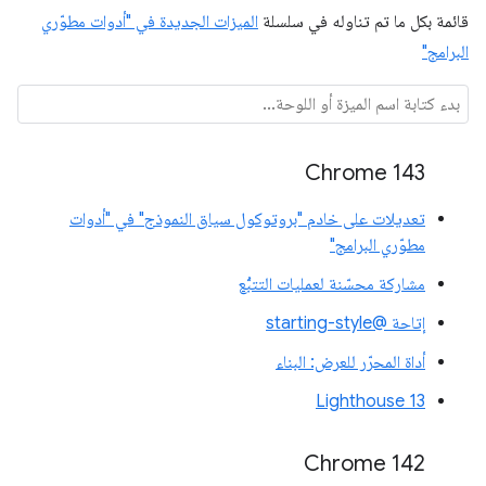
قائمة بكل ما تم تناوله في سلسلة
الميزات الجديدة في "أدوات مطوّري
البرامج"
Chrome 143
تعديلات على خادم "بروتوكول سياق النموذج" في "أدوات
مطوّري البرامج"
مشاركة محسّنة لعمليات التتبُّع
إتاحة @starting-style
أداة المحرّر للعرض: البناء
Lighthouse 13
Chrome 142