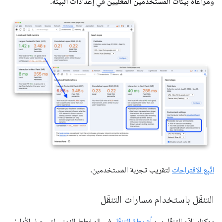
و
مراعاة بيئات المستخدمين الفعليين
في
إعدادات البيئة
.
اتّبِع الاقتراحات
لتقريب تجربة المستخدمين.
التنقّل باستخدام مسارات التنقّل
يمكنك الآن التنقّل بين
أشرطة التنقّل
في المخطط الزمني لتسجيل الأداء: