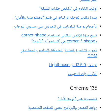
أوقات الخادم في "ملخّص طلبات الشبكة"
فلترة ملفات تعريف الارتباط في قسم "الخصوصية والأمان"
الأحجام بوحدة كيلوبايت في الجداول على مستوى اللوحات
تتيح ميزة الإكمال التلقائي استخدام corner-shape
وcorner-*-shape في "العناصر" > "الأنماط"
تجريبية: تمييز المشاكل المتعلّقة بالعناصر والسمات في
DOM
الإصدار 12.5.0 من Lighthouse
أهمّ الميزات المتنوعة
Chrome 135
تحسينات على "لوحة الأداء"
روابط المصدر والبرنامج النصي للملفات الشخصية