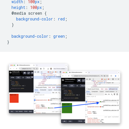
width
:
100
px
;
height
:
100
px
;
@media
screen
{
background-color
:
red
;
}
background-color
:
green
;
}