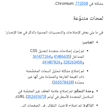
مشكلة في Chromium:
772558
.
لمحات متنوّعة
في ما يلي بعض الإصلاحات والتحسينات الجديرة بالذكر في هذا الإصدار:
العناصر
:
تم إجراء إصلاحات متعددة لتعديل CSS
المتداخل (
41486635
و
361477264
و
328263458
و
41487826
).
تم إصلاح مشكلة تحليل السمات المخصّصة
ذات القيمة الفارغة والمحدّدة على أنّها غير
محدّدة (
365578428
).
وحدة التحكّم
: تم إصلاح علامة العطف غير المضمّنة في
السلاسل المتعددة الأسطر في أوامر cURL (
).
352651673
الذاكرة
: تم إصلاح الاختيار التلقائي في الصفحات التي