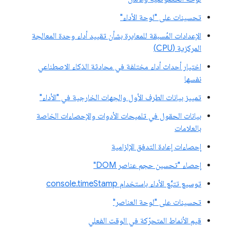
تحسينات على "لوحة الأداء"
الإعدادات المُسبقة للمعايرة بشأن تقييد أداء وحدة المعالجة
المركزية (CPU)
اختيار أحداث أداء مختلفة في محادثة الذكاء الاصطناعي
نفسها
تمييز بيانات الطرف الأول والجهات الخارجية في "الأداء"
بيانات الحقول في تلميحات الأدوات والإحصاءات الخاصة
بالعلامات
إحصاءات إعادة التدفق الإلزامية
إحصاء "تحسين حجم عناصر DOM"
توسيع تتبُّع الأداء باستخدام console.timeStamp
تحسينات على "لوحة العناصر"
قيم الأنماط المتحرّكة في الوقت الفعلي