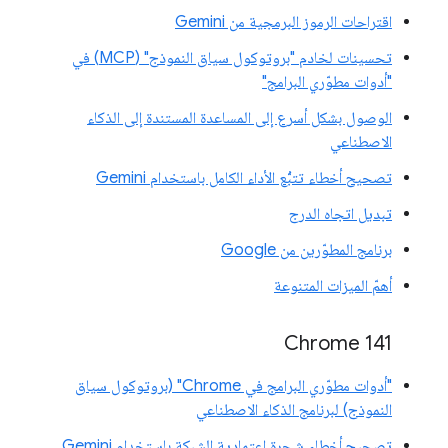
اقتراحات الرموز البرمجية من Gemini
تحسينات لخادم "بروتوكول سياق النموذج" (MCP) في
"أدوات مطوّري البرامج"
الوصول بشكل أسرع إلى المساعدة المستندة إلى الذكاء
الاصطناعي
تصحيح أخطاء تتبُّع الأداء الكامل باستخدام Gemini
تبديل اتجاه الدرج
برنامج المطوّرين من Google
أهمّ الميزات المتنوعة
‫Chrome 141
"أدوات مطوّري البرامج في Chrome" (بروتوكول سياق
النموذج) لبرنامج الذكاء الاصطناعي
تصحيح أخطاء شجرة اعتمادية الشبكة باستخدام Gemini