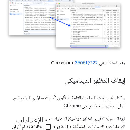
رقم المشكلة في Chromium:
350519222
.
إيقاف المظهر الديناميكي
يمكنك الآن إيقاف المطابقة التلقائية لألوان "أدوات مطوّري البرامج" مع
ألوان المظهر المخصّص في Chrome.
الإعدادات
لإيقاف ميزة "تغيير المظهر ديناميكيًا"، عليك محو
check_box_outline_blank
الإعدادات
>
الإعدادات المفضّلة
>
المظهر
>
مطابقة نظام ألوان