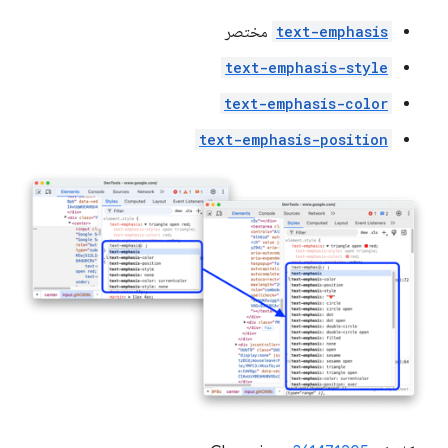
text-emphasis
مختصر
text-emphasis-style
text-emphasis-color
text-emphasis-position