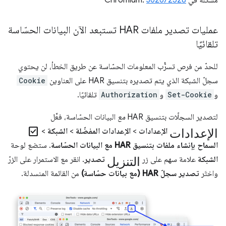
مشكلة في Chromium:
362672528
عمليات تصدير ملفات HAR تستبعد الآن البيانات الحسّاسة
تلقائيًا
للحدّ من فرص تسرُّب المعلومات الحسّاسة عن طريق الخطأ، لن يحتوي
سجلّ الشبكة الذي يتم تصديره بتنسيق HAR على العناوين
Cookie
و
Set-Cookie
و
Authorization
تلقائيًا.
لتصدير السجلّات بتنسيق HAR
مع
البيانات الحسّاسة، فعِّل
الإعدادات
check_box
الإعدادات
>
الإعدادات المفضّلة
>
الشبكة
>
السماح بإنشاء ملفات بتنسيق HAR مع البيانات الحسّاسة
. ستضع لوحة
التنزيل
الشبكة
علامة سهم على زر
تصدير
. انقر مع الاستمرار على الزرّ
واختَر
تصدير سجلّ HAR (مع بيانات حسّاسة)
من القائمة المنسدلة.