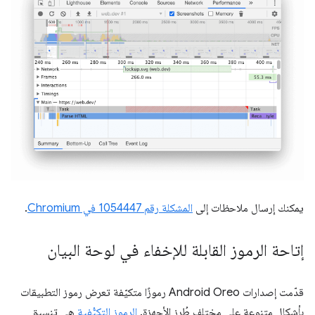
يمكنك إرسال ملاحظات إلى
المشكلة رقم 1054447 في Chromium
.
إتاحة الرموز القابلة للإخفاء في لوحة البيان
قدّمت إصدارات Android Oreo رموزًا متكيّفة تعرض رموز التطبيقات
بأشكال متنوعة على مختلف طُرز الأجهزة.
الرموز التكيُّفية
هي تنسيق