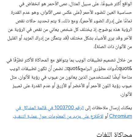
الواقع أكثر شيوعًا. على سبيل المثال،
عمى الأحمر
هو انخفاض في
حساسية العين للضوء الأحمر (على عكس
عمى الألوان
، وهو عدم القدرة
تمامًا على إدراك الضوء الأحمر). ومع ذلك، لا يتم تحديد حالات نقص
الرؤية هذه بوضوح، إذ يختلف كل شخص يعاني من نقص في الرؤية عن
الآخر وقد يرى الأشياء بشكل مختلف (قد يتمكّن من إدراك المزيد أو القليل
من الألوان ذات الصلة).
من خلال تصميم تطبيقات الويب بما يتوافق مع المحاكاة الأكثر تطرّفًا في
&quot;أدوات مطوّري البرامج&quot;، نضمن أن تكون تطبيقات الويب
متاحة أيضًا للمستخدمين الذين يعانون من عيوب في رؤية الألوان، مثل
عيوب رؤية اللون الأحمر أو الأخضر أو الأزرق أو عدم القدرة على تمييز
الألوان.
يمكنك إرسال ملاحظات إلى
الرقم ‎1003700 في قائمة المشاكل في
Chromium
أو
الاطّلاع على مزيد من المعلومات حول عملية التنفيذ
.
محاكاة اللغات