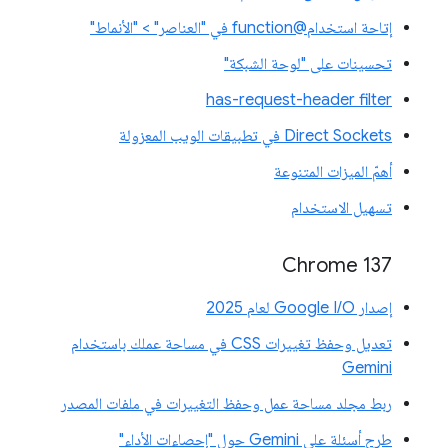
إتاحة استخدام@function في "العناصر" > "الأنماط"
تحسينات على "لوحة الشبكة"
has-request-header filter
Direct Sockets في تطبيقات الويب المعزولة
أهمّ الميزات المتنوعة
تسهيل الاستخدام
‫Chrome 137
إصدار Google I/O لعام 2025
تعديل وحفظ تغييرات CSS في مساحة عملك باستخدام
Gemini
ربط مجلد مساحة عمل وحفظ التغييرات في ملفات المصدر
طرح أسئلة على Gemini حول "إحصاءات الأداء"