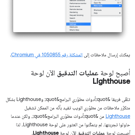
يمكنك إرسال ملاحظات إلى
المشكلة رقم 1050855 في Chromium
.
أصبح لوحة
عمليات التدقيق
الآن لوحة
Lighthouse
تلقّى فريقا &quot;أدوات مطوّري البرامج&quot; وLighthouse بشكل
متكرّر ملاحظات من مطوّري الويب تفيد بأنّه من الممكن تشغيل
Lighthouse
من &quot;أدوات مطوّري البرامج&quot;، ولكن عندما
حاولوا تجربتها، لم يتمكّنوا من العثور على لوحة Lighthouse، لذا
أصبحت لوحة
عمليات التدقيق
الآن لوحة
Lighthouse
.