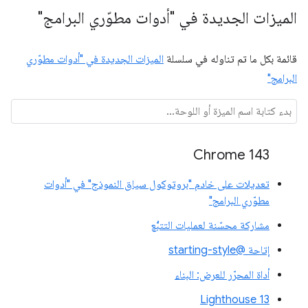
الميزات الجديدة في "أدوات مطوّري البرامج"
قائمة بكل ما تم تناوله في سلسلة
الميزات الجديدة في "أدوات مطوّري
البرامج"
Chrome 143
تعديلات على خادم "بروتوكول سياق النموذج" في "أدوات
مطوّري البرامج"
مشاركة محسّنة لعمليات التتبُّع
إتاحة @starting-style
أداة المحرّر للعرض: البناء
Lighthouse 13