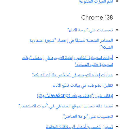
أهمّ الميزات المتنوعة
‫Chrome 138
تحسينات على "لوحة الأداء"
المصادر المتصلة مُسبَقًا في إحصاء "شجرة اعتمادية
الشبكة"
أوقات استجابة الخادم وإعادة التوجيه في إحصاء "وقت
استجابة طلب المستند"
عمليات إعادة التوجيه في "ملخّص طلبات الشبكة"
تقليل الضوضاء في بيانات تتبُّع الأداء
إيقاف خيار "إيقاف عينات JavaScript" نهائيًا
مَعلمة دقة تحديد الموقع الجغرافي في "أدوات الاستشعار"
تحسينات على "لوحة العناصر"
تسهيل تصحيح أخطاء قيم CSS المعقّدة