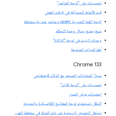
تحسينات على "لوحة العناصر"
قيم الأنماط المتحرّكة في الوقت الفعلي
إتاحة الفئة الصورية :open وعناصر صورية مختلفة
نسخ جميع رسائل وحدة التحكّم
وحدات البايت في لوحة "الذاكرة"
أهمّ الميزات المتنوعة
‫Chrome 133
سجلّ المحادثات المستمر مع الذكاء الاصطناعي
تحسينات على "لوحة الأداء"
إحصاءات عرض الصور
التنقّل باستخدام لوحة المفاتيح الكلاسيكية والحديثة
تجاهل النصوص البرمجية غير ذات الصلة في مخطط اللهب