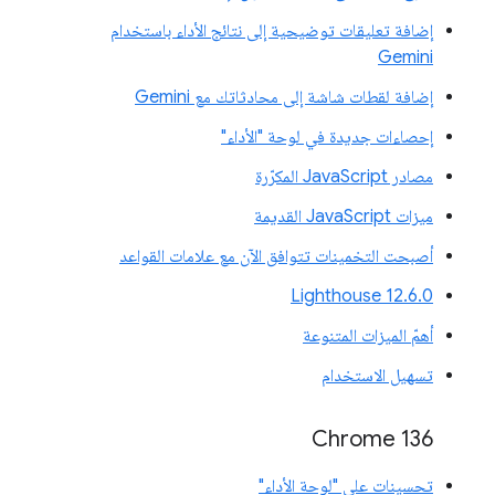
إضافة تعليقات توضيحية إلى نتائج الأداء باستخدام
Gemini
إضافة لقطات شاشة إلى محادثاتك مع Gemini
إحصاءات جديدة في لوحة "الأداء"
مصادر JavaScript المكرّرة
ميزات JavaScript القديمة
أصبحت التخمينات تتوافق الآن مع علامات القواعد
‫Lighthouse 12.6.0
أهمّ الميزات المتنوعة
تسهيل الاستخدام
Chrome 136
تحسينات على "لوحة الأداء"