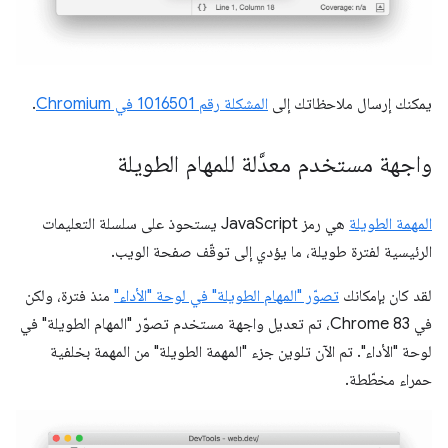
يمكنك إرسال ملاحظاتك إلى
المشكلة رقم ‎1016501 في Chromium
.
واجهة مستخدم معدَّلة للمهام الطويلة
المهمة الطويلة
هي رمز JavaScript يستحوذ على سلسلة التعليمات
الرئيسية لفترة طويلة، ما يؤدي إلى توقّف صفحة الويب.
لقد كان بإمكانك
تصوّر "المهام الطويلة" في لوحة "الأداء"
منذ فترة، ولكن
في Chrome 83، تم تعديل واجهة مستخدم تصوّر "المهام الطويلة" في
لوحة "الأداء". تم الآن تلوين جزء "المهمة الطويلة" من المهمة بخلفية
حمراء مخطّطة.