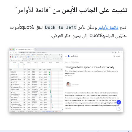
تثبيت على الجانب الأيمن
من "قائمة الأوامر"
افتح
قائمة الأوامر
وشغِّل الأمر
Dock to left
لنقل &quot;أدوات
مطوّري البرامج&quot; إلى يمين إطار العرض.