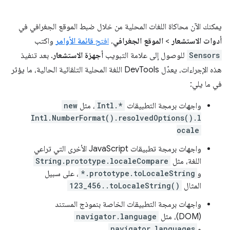
يمكنك الآن محاكاة اللغات المحلية من خلال ضبط الموقع الجغرافي في
أدوات الاستشعار
>
الموقع الجغرافي
.
افتح
قائمة الأوامر
واكتب
Sensors
للوصول إلى علامة التبويب
أجهزة الاستشعار
. بعد تنفيذ
هذه الإجراءات، يعدّل DevTools اللغة المحلية التلقائية الحالية، ما يؤثر
في ما يلي:
واجهات برمجة التطبيقات
Intl.*
، مثل
new
Intl.NumberFormat().resolvedOptions().l
ocale
واجهات برمجة تطبيقات JavaScript الأخرى التي تراعي
اللغة، مثل
String.prototype.localeCompare
و
*.prototype.toLocaleString
، على سبيل
المثال
123_456..toLocaleString()
واجهات برمجة التطبيقات الخاصة بنموذج المستند
(DOM)، مثل
navigator.language
و
navigator.languages