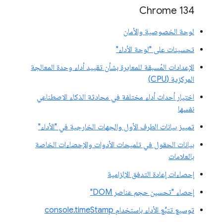
‫Chrome 134
لوحة الخصوصية والأمان
تحسينات على "لوحة الأداء"
الإعدادات المُسبقة للمعايرة بشأن تقييد أداء وحدة المعالجة
المركزية (CPU)
اختيار أحداث أداء مختلفة في محادثة الذكاء الاصطناعي
نفسها
تمييز بيانات الطرف الأول والجهات الخارجية في "الأداء"
بيانات الحقول في تلميحات الأدوات والإحصاءات الخاصة
بالعلامات
إحصاءات إعادة التدفق الإلزامية
إحصاء "تحسين حجم عناصر DOM"
توسيع تتبُّع الأداء باستخدام console.timeStamp