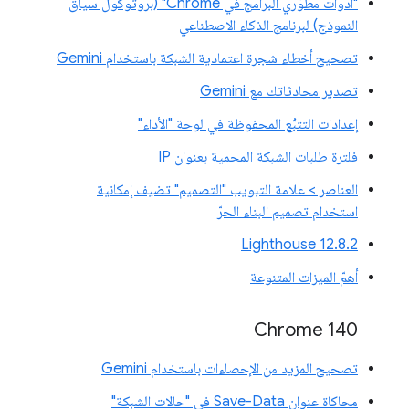
"أدوات مطوّري البرامج في Chrome" (بروتوكول سياق
النموذج) لبرنامج الذكاء الاصطناعي
تصحيح أخطاء شجرة اعتمادية الشبكة باستخدام Gemini
تصدير محادثاتك مع Gemini
إعدادات التتبُّع المحفوظة في لوحة "الأداء"
فلترة طلبات الشبكة المحمية بعنوان IP
العناصر > علامة التبويب "التصميم" تضيف إمكانية
استخدام تصميم البناء الحرّ
‫Lighthouse 12.8.2
أهمّ الميزات المتنوعة
Chrome 140
تصحيح المزيد من الإحصاءات باستخدام Gemini
محاكاة عنوان Save-Data في "حالات الشبكة"