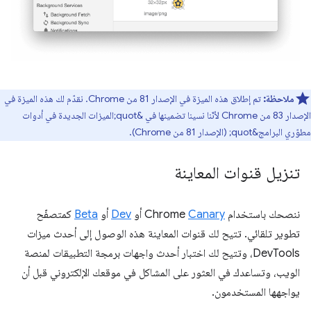
ملاحظة:
تم إطلاق هذه الميزة في الإصدار 81 من Chrome. نقدّم لك هذه الميزة في
الإصدار 83 من Chrome لأنّنا نسينا تضمينها في &quot;الميزات الجديدة في أدوات
مطوّري البرامج&quot; (الإصدار 81 من Chrome).
تنزيل قنوات المعاينة
ننصحك باستخدام Chrome
Canary
أو
Dev
أو
Beta
كمتصفّح
تطوير تلقائي. تتيح لك قنوات المعاينة هذه الوصول إلى أحدث ميزات
DevTools، وتتيح لك اختبار أحدث واجهات برمجة التطبيقات لمنصة
الويب، وتساعدك في العثور على المشاكل في موقعك الإلكتروني قبل أن
يواجهها المستخدمون.