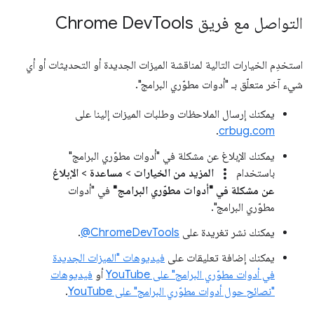
التواصل مع فريق Chrome Dev
Tools
استخدِم الخيارات التالية لمناقشة الميزات الجديدة أو التحديثات أو أي
شيء آخر متعلّق بـ "أدوات مطوّري البرامج".
يمكنك إرسال الملاحظات وطلبات الميزات إلينا على
.
crbug.com
يمكنك الإبلاغ عن مشكلة في "أدوات مطوّري البرامج"
more_vert
باستخدام
المزيد من الخيارات
>
مساعدة
>
الإبلاغ
عن مشكلة في "أدوات مطوّري البرامج"
في "أدوات
مطوّري البرامج".
يمكنك نشر تغريدة على
‎@ChromeDevTools
.
يمكنك إضافة تعليقات على
فيديوهات "الميزات الجديدة
في أدوات مطوّري البرامج" على YouTube
أو
فيديوهات
"نصائح حول أدوات مطوّري البرامج" على YouTube
.