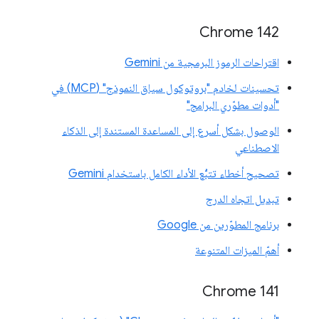
Chrome 142
اقتراحات الرموز البرمجية من Gemini
تحسينات لخادم "بروتوكول سياق النموذج" (MCP) في
"أدوات مطوّري البرامج"
الوصول بشكل أسرع إلى المساعدة المستندة إلى الذكاء
الاصطناعي
تصحيح أخطاء تتبُّع الأداء الكامل باستخدام Gemini
تبديل اتجاه الدرج
برنامج المطوّرين من Google
أهمّ الميزات المتنوعة
‫Chrome 141