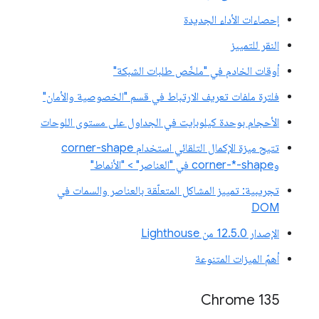
إحصاءات الأداء الجديدة
النقر للتمييز
أوقات الخادم في "ملخّص طلبات الشبكة"
فلترة ملفات تعريف الارتباط في قسم "الخصوصية والأمان"
الأحجام بوحدة كيلوبايت في الجداول على مستوى اللوحات
تتيح ميزة الإكمال التلقائي استخدام corner-shape
وcorner-*-shape في "العناصر" > "الأنماط"
تجريبية: تمييز المشاكل المتعلّقة بالعناصر والسمات في
DOM
الإصدار 12.5.0 من Lighthouse
أهمّ الميزات المتنوعة
Chrome 135