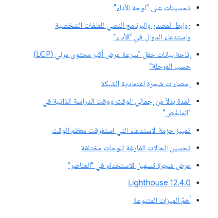
تحسينات على "لوحة الأداء"
روابط المصدر والبرنامج النصي للملفات الشخصية
واستدعاء الدوال في "الأداء"
إتاحة بيانات حقل "سرعة عرض أكبر محتوى مرئي (LCP)
حسب المرحلة"
إحصاءات شجرة اعتمادية الشبكة
المدة بدلاً من إجمالي الوقت ووقت الدراسة الذاتية في
"الملخّص"
تمييز حزمة الاستدعاء التي استغرقت معظم الوقت
تحسين الحالات الفارغة للوحات مختلفة
عرض شجرة تسهيل الاستخدام في "العناصر"
‫Lighthouse 12.4.0
أهمّ الميزات المتنوعة