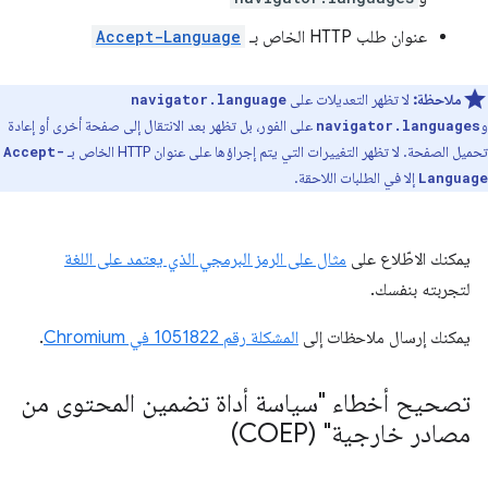
عنوان طلب HTTP الخاص بـ
Accept-Language
ملاحظة:
لا تظهر التعديلات على
navigator.language
و
على الفور، بل تظهر بعد الانتقال إلى صفحة أخرى أو إعادة
navigator.languages
تحميل الصفحة. لا تظهر التغييرات التي يتم إجراؤها على عنوان HTTP الخاص بـ
Accept-
إلا في الطلبات اللاحقة.
Language
يمكنك الاطّلاع على
مثال على الرمز البرمجي الذي يعتمد على اللغة
لتجربته بنفسك.
يمكنك إرسال ملاحظات إلى
المشكلة رقم ‎1051822 في Chromium
.
تصحيح أخطاء "سياسة أداة تضمين المحتوى من
مصادر خارجية" (COEP)