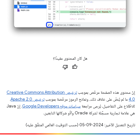
هل كان المحتوى مفيدًا؟
إنّ محتوى هذه الصفحة مرخّص بموجب
ترخيص Creative Commons Attribution
4.0‏
ما لم يُنصّ على خلاف ذلك، ونماذج الرموز مرخّصة بموجب
ترخيص Apache 2.0‏
.
للاطّلاع على التفاصيل، يُرجى مراجعة
سياسات موقع Google Developers‏
. إنّ Java
هي علامة تجارية مسجَّلة لشركة Oracle و/أو شركائها التابعين.
تاريخ التعديل الأخير: 2024-09-05 (حسب التوقيت العالمي المتفَّق عليه)