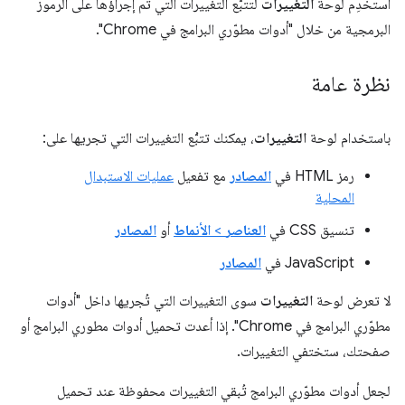
استخدِم لوحة
التغييرات
لتتبُّع التغييرات التي تم إجراؤها على الرموز
البرمجية من خلال "أدوات مطوّري البرامج في Chrome".
نظرة عامة
باستخدام لوحة
التغييرات
، يمكنك تتبُّع التغييرات التي تجريها على:
رمز HTML في
المصادر
مع تفعيل
عمليات الاستبدال
المحلية
تنسيق CSS في
العناصر
>
الأنماط
أو
المصادر
JavaScript في
المصادر
لا تعرض لوحة
التغييرات
سوى التغييرات التي تُجريها داخل "أدوات
مطوّري البرامج في Chrome". إذا أعدت تحميل أدوات مطوري البرامج أو
صفحتك، ستختفي التغييرات.
لجعل أدوات مطوّري البرامج تُبقي التغييرات محفوظة عند تحميل