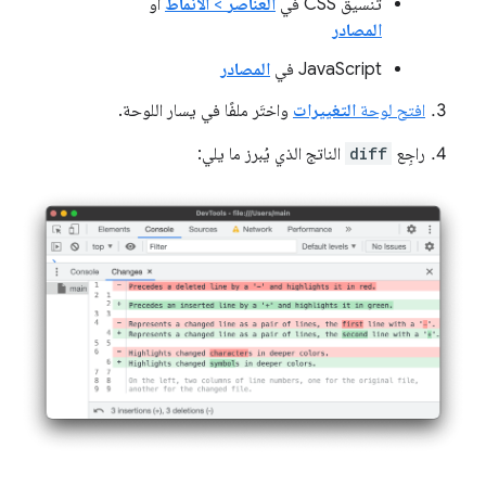
تنسيق CSS في
العناصر
>
الأنماط
أو
المصادر
JavaScript في
المصادر
افتح لوحة
التغييرات
واختَر ملفًا في يسار اللوحة.
راجِع
diff
الناتج الذي يُبرز ما يلي: