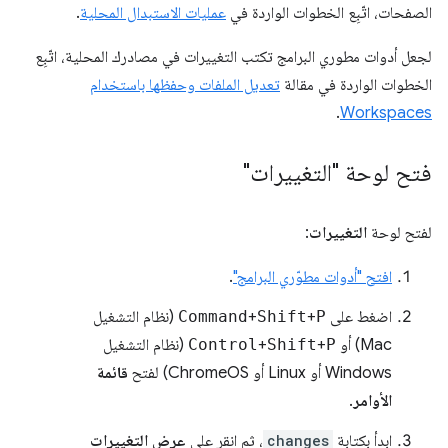
الصفحات، اتّبِع الخطوات الواردة في
عمليات الاستبدال المحلية
.
لجعل أدوات مطوري البرامج تكتب التغييرات في مصادرك المحلية، اتّبِع
الخطوات الواردة في مقالة
تعديل الملفات وحفظها باستخدام
.
Workspaces
فتح لوحة "التغييرات"
لفتح لوحة
التغييرات
:
افتح "أدوات مطوّري البرامج"
.
اضغط على
P
+
Shift
+
Command
(نظام التشغيل
Mac) أو
P
+
Shift
+
Control
(نظام التشغيل
Windows أو Linux أو ChromeOS) لفتح
قائمة
الأوامر
.
ابدأ بكتابة
changes
، ثم انقر على
عرض التغييرات