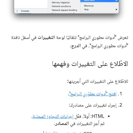
تعرض "أدوات مطوري البرامج" تلقائيًا لوحة
التغييرات
في أسفل نافذة
"أدوات مطوري البرامج"، في
الدرج
.
الاطّلاع على التغييرات وفهمها
للاطّلاع على التغييرات التي أجريتها:
افتح "أدوات مطوّري البرامج"
.
إجراء تغييرات على مصادرك:
HTML: أولاً، فعِّل
إجراءات التجاوز المحلية
،
ثم أجرِ التغييرات في
المصادر
.