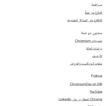
مساهمة
الإبلاغ عن خطأ
الاطّلاع على المشاكل المفتوحة
محتوى ذو صلة
تحديثات Chromium
دراسات الحالة
الأرشيف
ملفات البودكاست والعروض
Follow
@ChromiumDev on X
YouTube
Chrome للمطوّرين على LinkedIn