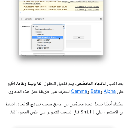
بعد اختيار
الاتجاه المخصّص
، يتم تفعيل الحقول
ألفا
و
بيتا
و
غاما
. اطّلِع
على
Alpha
و
Beta
و
Gamma
للتعرّف على طريقة عمل هذه المحاور.
يمكنك أيضًا ضبط اتجاه مخصّص عن طريق سحب
نموذج الاتجاه
. اضغط
مع الاستمرار على
Shift
قبل السحب للتدوير على طول المحور
ألفا
.