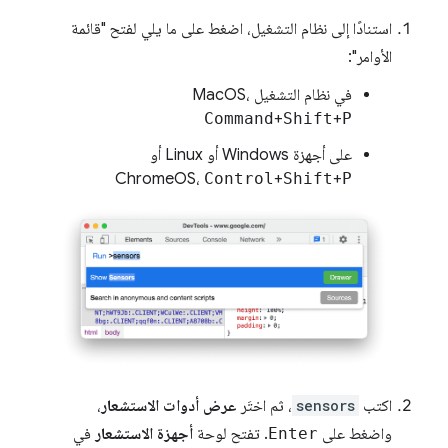
استنادًا إلى نظام التشغيل، اضغط على ما يلي لفتح "قائمة
الأوامر":
في نظام التشغيل MacOS،
Command
+
Shift
+
P
على أجهزة Windows أو Linux أو
ChromeOS،
Control
+
Shift
+
P
اكتب
sensors
، ثم اختَر
عرض أدوات الاستشعار
،
واضغط على
Enter
. تفتح لوحة
أجهزة الاستشعار
في