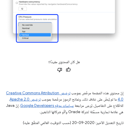
هل كان المحتوى مفيدًا؟
إنّ محتوى هذه الصفحة مرخّص بموجب
ترخيص Creative Commons Attribution
4.0‏
ما لم يُنصّ على خلاف ذلك، ونماذج الرموز مرخّصة بموجب
ترخيص Apache 2.0‏
.
للاطّلاع على التفاصيل، يُرجى مراجعة
سياسات موقع Google Developers‏
. إنّ Java
هي علامة تجارية مسجَّلة لشركة Oracle و/أو شركائها التابعين.
تاريخ التعديل الأخير: 2020-09-20 (حسب التوقيت العالمي المتفَّق عليه)