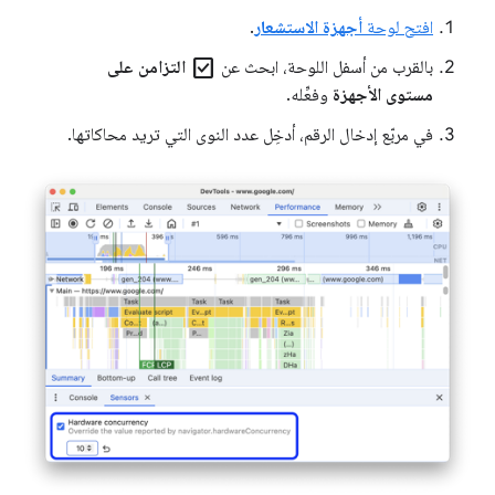
افتح لوحة
أجهزة الاستشعار
.
check_box
بالقرب من أسفل اللوحة، ابحث عن
التزامن على
مستوى الأجهزة
وفعِّله.
في مربّع إدخال الرقم، أدخِل عدد النوى التي تريد محاكاتها.