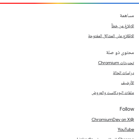
مساهمة
الإبلاغ عن خطأ
الاطّلاع على المشاكل المفتوحة
محتوى ذو صلة
تحديثات Chromium
دراسات الحالة
الأرشيف
ملفات البودكاست والعروض
Follow
@ChromiumDev on X
YouTube