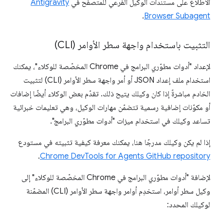
الاطّلاع على مستندات الوكيل الفرعي للمتصفّح في
Antigravity
.
Browser Subagent
التثبيت باستخدام واجهة سطر الأوامر (CLI)
لإعداد "أدوات مطوّري البرامج في Chrome المخصّصة للوكلاء"، يمكنك
استخدام ملف إعداد JSON أو أمر واجهة سطر الأوامر (CLI) لتثبيت
الخادم مباشرةً إذا كان وكيلك يتيح ذلك. تقدّم بعض الوكلاء أيضًا إضافات
أو مكوّنات إضافية رسمية تتضمّن مهارات الوكيل، وهي تعليمات خبرائية
تساعد وكيلك في استخدام ميزات "أدوات مطوّري البرامج".
إذا لم يكن وكيلك مدرجًا هنا، يمكنك معرفة كيفية تثبيته في مستودع
.
Chrome DevTools for Agents GitHub repository
لإضافة "أدوات مطوّري البرامج في Chrome المخصّصة للوكلاء" إلى
وكيل سطر أوامر، استخدِم أوامر واجهة سطر الأوامر (CLI) المضمّنة
لوكيلك المحدد: