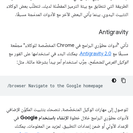
الطريقة التي تتطابق مع بيئة الترميز المفضّلة لديك. تتطلّب بعض الوكلاء
التثبيت اليدوي، بينما يأتي البعض الآخر مع الأدوات المدمَجة مسبقًا.
Antigravity
تأتي "أدوات مطوّري البرامج في Chrome المخصّصة للوكلاء" مجمّعة
مسبقًا مع
Antigravity 2.0
. يمكنك البدء في استخدامها على الفور مع
الوكيل الفرعي للمتصفّح
. جرِّب استخدام أمر يبدأ بشرطة مائلة، مثل:
/browser
Navigate
to
the
Google
للوصول إلى مهارات الوكيل المتخصّصة، ننصحك بتثبيت المكوّن الإضافي
لأدوات مطوّري البرامج خلال خطوة
الإنشاء باستخدام Google
في
الإعداد الأولي أو ضمن إعدادات التطبيق. لمزيد من المعلومات، يمكنك