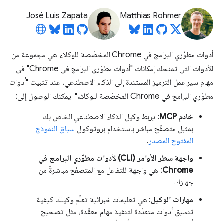
José Luis Zapata
Matthias Rohmer
أدوات مطوّري البرامج في Chrome المخصّصة للوكلاء هي مجموعة من
الأدوات التي تمنحك إمكانات "أدوات مطوّري البرامج في Chrome" في
مهام سير عمل الترميز المستندة إلى الذكاء الاصطناعي. عند تثبيت "أدوات
مطوّري البرامج في Chrome المخصّصة للوكلاء"، يمكنك الوصول إلى:
خادم MCP
: يربط وكيل الذكاء الاصطناعي الخاص بك
بمثيل متصفّح مباشر باستخدام بروتوكول
سياق النموذج
المفتوح المصدر
.
واجهة سطر الأوامر (CLI) لأدوات مطوّري البرامج في
Chrome
: هي واجهة للتفاعل مع المتصفّح مباشرةً من
جهازك.
مهارات الوكيل
: هي تعليمات خبرائية تعلّم وكيلك كيفية
تنسيق أدوات متعدّدة لتنفيذ مهام معقّدة، مثل تصحيح