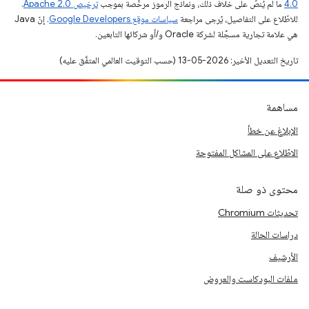
4.0‏
ما لم يُنصّ على خلاف ذلك، ونماذج الرموز مرخّصة بموجب
ترخيص Apache 2.0‏
.
للاطّلاع على التفاصيل، يُرجى مراجعة
سياسات موقع Google Developers‏
. إنّ Java
هي علامة تجارية مسجَّلة لشركة Oracle و/أو شركائها التابعين.
تاريخ التعديل الأخير: 2026-05-13 (حسب التوقيت العالمي المتفَّق عليه)
مساهمة
الإبلاغ عن خطأ
الاطّلاع على المشاكل المفتوحة
محتوى ذو صلة
تحديثات Chromium
دراسات الحالة
الأرشيف
ملفات البودكاست والعروض