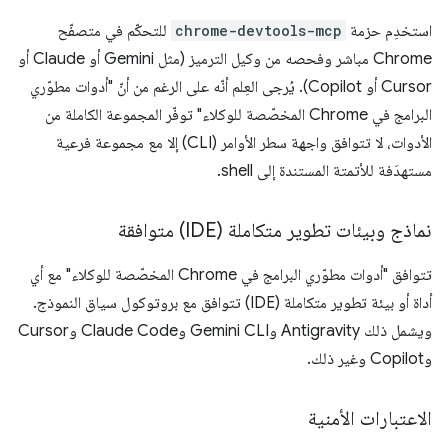
استخدِم حزمة
chrome-devtools-mcp
للتحكّم في متصفّح
Chrome مباشر وفحصه من وكيل الترميز (مثل Gemini أو Claude أو
Cursor أو Copilot). يُرجى العِلم أنّه على الرغم من أنّ "أدوات مطوّري
البرامج في Chrome المخصّصة للوكلاء" توفّر المجموعة الكاملة من
الأدوات، لا تتوافق واجهة سطر الأوامر (CLI) إلا مع مجموعة فرعية
مستهدَفة للأتمتة المستندة إلى shell.
نماذج وبيئات تطوير متكاملة (IDE) متوافقة
تتوافق "أدوات مطوّري البرامج في Chrome المخصّصة للوكلاء" مع أي
أداة أو بيئة تطوير متكاملة (IDE) تتوافق مع بروتوكول سياق النموذج.
ويشمل ذلك Antigravity وGemini CLI وClaude Code وCursor
وCopilot وغير ذلك.
الاعتبارات الأمنية