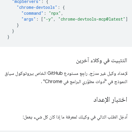
"mcpServers"
:
{
"chrome-devtools"
:
{
"command"
:
"npx"
,
"args"
:
[
"-y"
,
"chrome-devtools-mcp@latest"
]
}
}
}
التثبيت في وكلاء آخرين
لإعداد وكيل غير مدرَج، راجِع مستودع GitHub الخاص ببروتوكول سياق
النموذج في "أدوات مطوّري البرامج في Chrome"
.
اختبار الإعداد
أدخِل الطلب التالي في وكيلك لمعرفة ما إذا كان كل شيء يعمل: