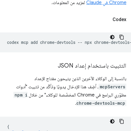
Chrome في Claude
لمزيد من المعلومات.
Codex
codex
mcp
add
chrome-devtools
--
npx
التثبيت باستخدام إعداد JSON
بالنسبة إلى الوكلاء الآخرين الذين يتيحون مفتاح الإعداد
mcpServers
، أضِف هذا الإدخال يدويًا وتأكَّد من تثبيت "أدوات
مطوّري البرامج في Chrome المخصّصة للوكلاء" من خلال
npm i
.
chrome-devtools-mcp
{