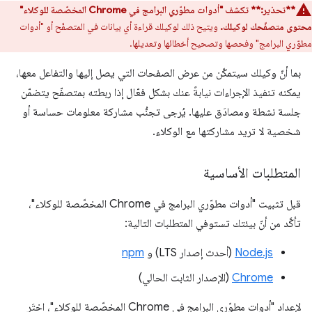
**تحذير:**
تكشف "أدوات مطوّري البرامج في Chrome المخصّصة للوكلاء"
محتوى متصفّحك لوكيلك.
ويتيح ذلك لوكيلك قراءة أي بيانات في المتصفّح أو "أدوات
مطوّري البرامج" وفحصها وتصحيح أخطائها وتعديلها.
بما أنّ وكيلك سيتمكّن من عرض الصفحات التي يصل إليها والتفاعل معها،
يمكنه تنفيذ الإجراءات نيابةً عنك بشكل فعّال إذا ربطته بمتصفّح يتضمّن
جلسة نشطة ومصادَق عليها. يُرجى تجنُّب مشاركة معلومات حساسة أو
شخصية لا تريد مشاركتها مع الوكلاء.
المتطلبات الأساسية
قبل تثبيت "أدوات مطوّري البرامج في Chrome المخصّصة للوكلاء"،
تأكَّد من أنّ بيئتك تستوفي المتطلبات التالية:
Node.js
(أحدث إصدار LTS) و
npm
Chrome
(الإصدار الثابت الحالي)
لإعداد "أدوات مطوّري البرامج في Chrome المخصّصة للوكلاء"، اختَر