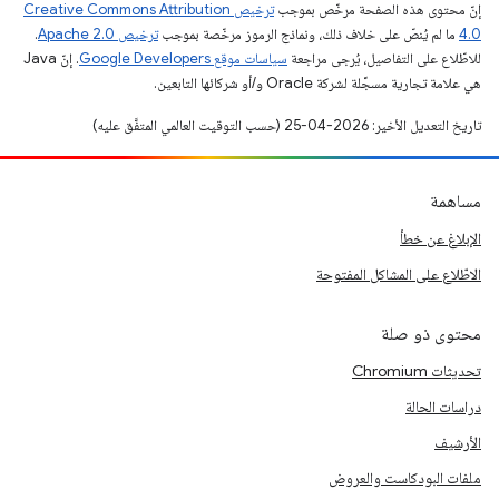
إنّ محتوى هذه الصفحة مرخّص بموجب
ترخيص Creative Commons Attribution
4.0‏
ما لم يُنصّ على خلاف ذلك، ونماذج الرموز مرخّصة بموجب
ترخيص Apache 2.0‏
.
للاطّلاع على التفاصيل، يُرجى مراجعة
سياسات موقع Google Developers‏
. إنّ Java
هي علامة تجارية مسجَّلة لشركة Oracle و/أو شركائها التابعين.
تاريخ التعديل الأخير: 2026-04-25 (حسب التوقيت العالمي المتفَّق عليه)
مساهمة
الإبلاغ عن خطأ
الاطّلاع على المشاكل المفتوحة
محتوى ذو صلة
تحديثات Chromium
دراسات الحالة
الأرشيف
ملفات البودكاست والعروض