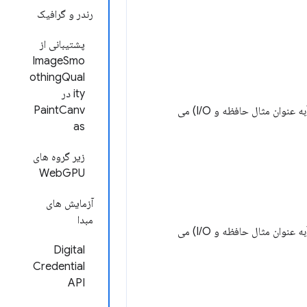
رندر و گرافیک
پشتیبانی از
ImageSmo
othingQual
ity در
PaintCanv
این ویژگی ها به یک الگوی رایج در توسعه نرم افزار در رابطه با طول عمر و مدیریت منابع مختلف (به عنوان مثال حافظه و I/O) می
as
زیر گروه های
WebGPU
آزمایش های
مبدا
این ویژگی ها به یک الگوی رایج در توسعه نرم افزار در رابطه با طول عمر و مدیریت منابع مختلف (به عنوان مثال حافظه و I/O) می
Digital
Credential
API