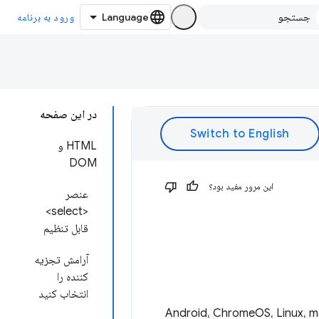
ورود به برنامه
در این صفحه
HTML و
DOM
این مرور مفید بود؟
عنصر
<select>
قابل تنظیم
آرامش تجزیه
کننده را
انتخاب کنید
ذکر شده باشد، تغییرات زیر برای انتشار کانال پایدار Chrome 134 برای Android، ChromeOS، Linux، macOS