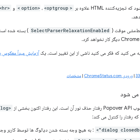
تجزیه‌کننده HTML علاوه بر
<option>
<optgroup>
،
و
<hr>
دهد.
ط‌مشی موقت (
SelectParserRelaxationEnabled
) بسته شده است.
به می کنید که فکر می کنید ناشی از این تغییر است، یک
آزمایش مبدأ معکوس بر
|
ورودی ChromeStatus.com
|
مشخصات
 می شود
 اکنون بخشی از
<dialog>
ه رفتار را کنترل می کند:
: به هیچ وجه بسته شدن دیالوگ ها توسط کاربر وجود