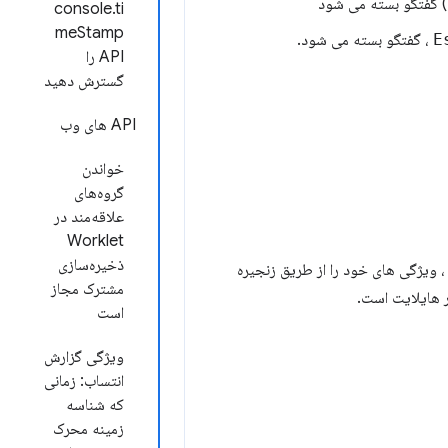
) گفتگو بسته می شود
console.ti
meStamp
E
، گفتگو بسته می شود.
API را
گسترش دهید
API های وب
خواندن
گروه‌های
علاقه‌مند در
Worklet
ذخیره‌سازی
 ویژگی های خود را از طریق زنجیره
مشترک مجاز
ر هایلایت است.
است
ویژگی گزارش
انتساب: زمانی
که شناسه
زمینه محرک