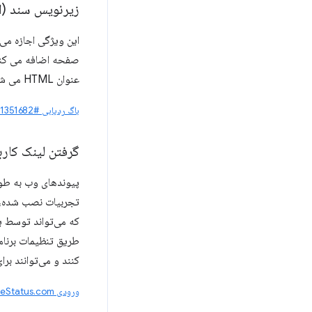
زیرنویس سند (اصلا
صفحه اضافه می کند ت
عنوان HTML می شود.
باگ ردیابی #1351682
گرفتن لینک کاربر د
پیوندهای وب به طور 
که می‌تواند توسط یک
طریق تنظیمات برنام
کنند و می‌توانند بر
ورودی ChromeStatus.com