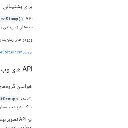
برای پشتیبانی از
imeStamp()
داده‌های زمان‌بندی به پنل Performance در vTools
ورودی‌های زمان‌بندی اضافه‌شده با API می‌توانند دارای مهر زمانی، مدت زمان
ورودی ChromeStatus.com
API های وب
خواندن گروه‌های علاقه‌مند در klet
یک متد
tGroups()
مالک منبع ذخیره‌ساز
این API تصوی
جمع‌آوری خصوصی را 