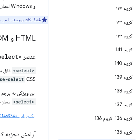
و Windows اعمال می‌شود.
کروم ۱۴۴
فقط نکات برجسته را می 
کروم ۱۴۳
کروم ۱۴۲
HTML و DOM
کروم 141
عنصر
<select>
کروم 140
<select>
قابل س
کروم 139
se-select
CSS.
کروم 138
این ویژگی به پرچم
<select>
مجاز ب
کروم 137
باگ ردیابی #40146374
کروم 136، کروم 136
کروم 135
آرامش تجزیه کنن