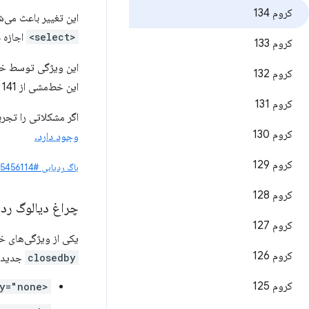
کروم 134
این تغییر باعث می‌شود که 
<select>
اجازه 
کروم 133
این ویژگی توسط خ
کروم 132
این خط‌مشی از Chrome 141 دیگر کار نخواهد کرد.
کروم 131
اگر مشکلاتی را تجر
کروم 130
وجود دارد.
کروم 129
باگ ردیابی #335456114
کروم 128
چراغ دیالوگ رد
کروم 127
یکی از ویژگی‌های خوب Popover API رفتار حذف نور آن است. این رفتار
کروم 126
closedby
جدید ک
کروم 125
<dialog closedby="none">