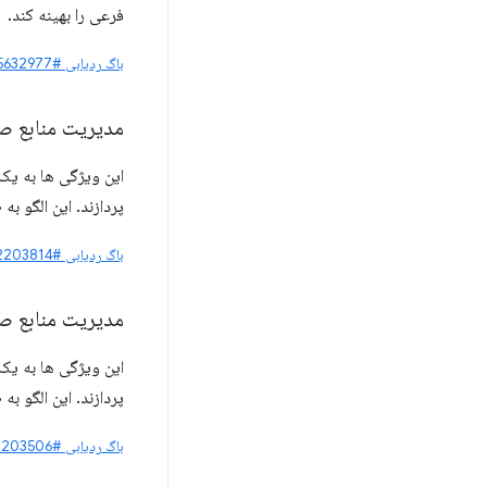
فرعی را بهینه کند.
باگ ردیابی #365632977
مدیریت منابع صر
پردازند. این الگو 
باگ ردیابی #42203814
مدیریت منابع ص
پردازند. این الگو 
باگ ردیابی #42203506