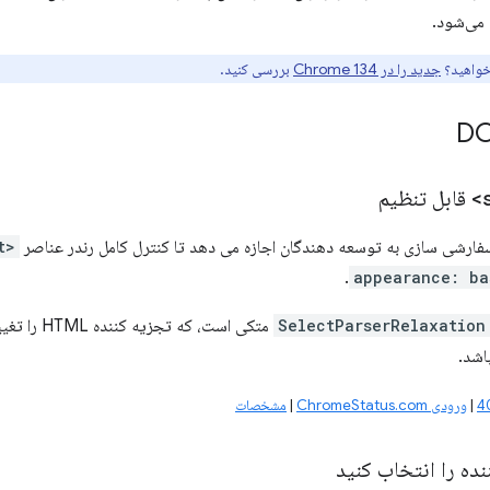
خواهید؟
جدید را در Chrome 134
بررسی کنید.
قابل تنظیم
فارشی سازی به توسعه دهندگان اجازه می دهد تا کنترل کامل رندر عناصر
<select>
appearance: ba
SelectParserRelaxation
متکی است، که تجزیه کننده HTML را تغییر می دهد تا تگ های بیشتری در تگ
اشد.
|
ورودی ChromeStatus.com
|
مشخصات
ده را انتخاب کنید