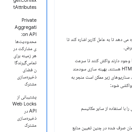
getContex
tAttributes
Private
Aggregati
on API:
 یک سند اجازه می دهد تا به عامل کاربر اشاره کند تا
محدودیت‌ها
فرض.
ی مشارکت در
هر زمینه برای
كارگزاران كاربر تجزيه حدس و گمان HTML را اجرا كرده اند تا منابعي را كه در نشانه گذاري HTML وجود دارند واكش كنند تا سرعت
تماس‌گیرندگا
بارگذاري صفحه را افزايش دهند. برای اکثر صفحات وب که دارای منابع اعلام شده در نشانه گذاری HTML هستند، بهینه سازی سودمند
ن فضای
ذخیره‌سازی
 سناریوهای زیر ممکن است منجر به
مشترک
پشتیبانی از
Web Locks
ی را با استفاده از سایر مکانیسم
API در
ذخیره‌سازی
مشترک
مان صرف شده در چنین تعیین منابع