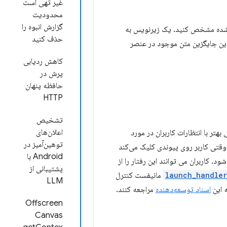
غیر تهی است
محدودیت
گزارش انبوه را
ا در مورد پنجره فعلی یک PWA در حال اجرا نصب شده مشخص کنید. یک زیرنویس به
حذف کنید
 این جایگزین متن موجود در عنصر
کاهش ردیابی
پرش در
حافظه پنهان
HTTP
تشخیص
اعلان‌های
تر با انتظارات کاربران در مورد
توهین‌آمیز در
می کند. وقتی کاربر روی پیوندی کلیک می‌کند
Android با
 کاربران می توانند این رفتار را از
پشتیبانی از
launch_handler
مانیفست کنترل
LLM
ه این
اسناد توسعه‌دهنده
مراجعه کنند.
Offscreen
Canvas