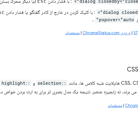
: با فشار دادن
Esc
(یا دیگر محرک بستن
: با کلیک کردن در خارج از کادر گفتگو یا فشار دادن
sc
ر
popover="auto"
.
|
ورودی ChromeStatus.com
|
مشخصات
::selection
و
::highlight
،
می برند، نه زنجیره عنصر. نتیجه یک مدل بصری تر برای به ارث بردن خواص د
|
مشخصات