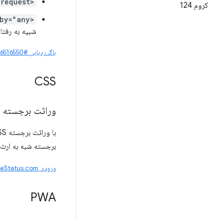
<dialog closedby="closerequest">
کروم 124
<dialog closedby="any">
شبیه به رفتا
باگ ردیابی #376516550
CSS
وراثت برجسته CSS
با وراثت برجسته CSS، CSS هایلایت شبه کلاس ها، مانند
برجسته شبه به ارث 
ورودی ChromeStatus.com
PWA