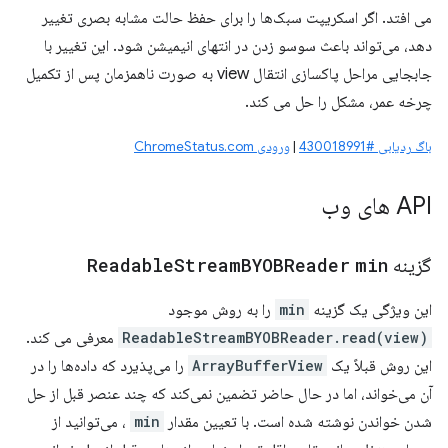
می افتد. اگر اسکریپت سبک‌ها را برای حفظ حالت مشابه بصری تغییر
دهد، می‌تواند باعث سوسو زدن در انتهای انیمیشن شود. این تغییر با
جابجایی مراحل پاکسازی انتقال view به صورت ناهمزمان پس از تکمیل
چرخه عمر، مشکل را حل می کند.
باگ ردیابی #430018991
|
ورودی ChromeStatus.com
API های وب
گزینه
min
BYOBReader
Stream
Readable
این ویژگی یک گزینه
min
را به روش موجود
ReadableStreamBYOBReader.read(view)
معرفی می کند.
این روش قبلاً یک
ArrayBufferView
را می‌پذیرد که داده‌ها را در
آن می‌خواند، اما در حال حاضر تضمین نمی‌کند که چند عنصر قبل از حل
شدن خواندن نوشته شده است. با تعیین مقدار
min
، می‌توانید از