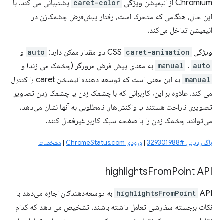
Chromium از انیمیشن ویژگی
caret-color
پشتیبانی می کند. با
این حال، هنگامی که متحرک است، رفتار پیش‌فرض چشمک‌زن در
انیمیشن تداخل می‌کند.
ویژگی CSS
caret-animation
دو مقدار ممکن دارد:
auto
و
auto
.
manual
به معنای پیش فرض مرورگر (چشمک می زند) و
manual
به این معنی است که توسعه دهنده انیمیشن caret را کنترل
می کند. علاوه بر این، کاربرانی که با چشمک زدن یا چشمک زدن تصاویر
تصویری ناراحت هستند یا واکنش‌های نامطلوبی به آنها نشان می‌دهد،
می‌توانند چشمک زدن را با صفحه سبک کاربر غیرفعال کنند.
باگ ردیابی #329301988
|
ورودی ChromeStatus.com
|
مشخصات
highlights
From
Point API
highlightsFromPoint
API به توسعه‌دهندگان اجازه می‌دهد با
نکات برجسته سفارشی تعامل داشته باشند. تشخیص می دهد که کدام