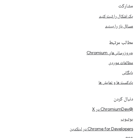
مشارکت
یک اشکال را ثبت کنید
مسائل باز را ببینید
مطالب مرتبط
به‌روزرسانی‌های Chromium
مطالعات موردی
بایگانی
پادکست ها و نمایش ها
دنبال کردن
@ChromiumDev در X
یوتیوب
Chrome for Developers در لینکدین