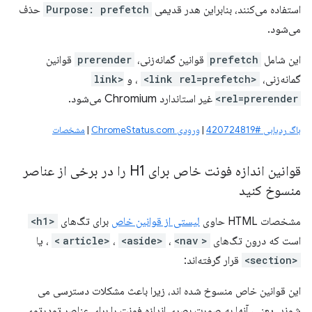
استفاده می‌کنند، بنابراین هدر قدیمی
Purpose: prefetch
حذف
می‌شود.
این شامل
prefetch
قوانین گمانه‌زنی،
prerender
قوانین
گمانه‌زنی،
<link rel=prefetch>
، و
<link
rel=prerender>
غیر استاندارد Chromium می‌شود.
باگ ردیابی #420724819
|
ورودی ChromeStatus.com
|
مشخصات
قوانین اندازه فونت خاص برای H1 را در برخی از عناصر
منسوخ کنید
مشخصات HTML حاوی
لیستی از قوانین خاص
برای تگ‌های
<h1>
است که درون تگ‌های
<article>
<nav>
،
<aside>
،
، یا
<section>
قرار گرفته‌اند:
این قوانین خاص منسوخ شده اند، زیرا باعث مشکلات دسترسی می
شوند. یعنی، آنها به صورت بصری اندازه فونت را برای عناصر تودرتوی