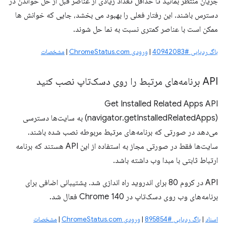
جریان منتظر بمانید تا حداقل تعداد زیادی از عناصر قبل از حل خواندن در
دسترس باشند. این رفتار فعلی را بهبود می بخشد، جایی که خوانش ها
ممکن است با عناصر کمتری نسبت به نما حل شوند.
باگ ردیابی #40942083
|
ورودی ChromeStatus.com
|
مشخصات
API برنامه‌های مرتبط را روی دسک‌تاپ نصب کنید
Get Installed Related Apps API
(navigator.getInstalledRelatedApps) به سایت‌ها دسترسی
می‌دهد در صورتی که برنامه‌های مرتبط مربوطه نصب شده باشند.
سایت‌ها فقط در صورتی مجاز به استفاده از این API هستند که برنامه
ارتباط ثابتی با مبدا وب داشته باشد.
API در کروم 80 برای اندروید راه اندازی شد. پشتیبانی اضافی برای
برنامه‌های وب روی دسک‌تاپ در Chrome 140 فعال شد.
اسناد
|
باگ ردیابی #895854
|
ورودی ChromeStatus.com
|
مشخصات