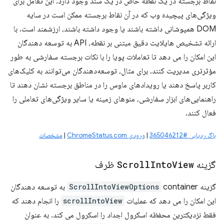
نقاط برجسته در یک نقطه خاص در یک سند وجود دارد. این تعامل برای
ویژگی‌های پیچیده وب که در آن نقاط برجسته ممکن است در سایه
DOM همپوشانی داشته باشند یا وجود داشته باشند، ارزشمند است. با
ارائه تشخیص هایلایت دقیق مبتنی بر نقطه، API به توسعه دهندگان
این امکان را می دهد تا تعاملات پویا را با نکات برجسته سفارشی به طور
مؤثرتری مدیریت کنند. برای مثال، توسعه‌دهندگان می‌توانند به کلیک‌های
کاربر پاسخ دهند یا رویدادهای ماوس را در مناطق برجسته نشان دهند تا
راهنمایی‌های ابزار سفارشی، منوهای زمینه یا سایر ویژگی‌های تعاملی را
فعال کنند.
باگ ردیابی #365046212
|
ورودی ChromeStatus.com
|
مشخصات
گزینه
View
Into
Scroll
ظرف
گزینه
ScrollIntoViewOptions
container به توسعه دهندگان
این امکان را می دهد که عملیات
scrollIntoView
را انجام دهند که
فقط نزدیکترین محفظه اسکرول اجداد را اسکرول می کند. به عنوان