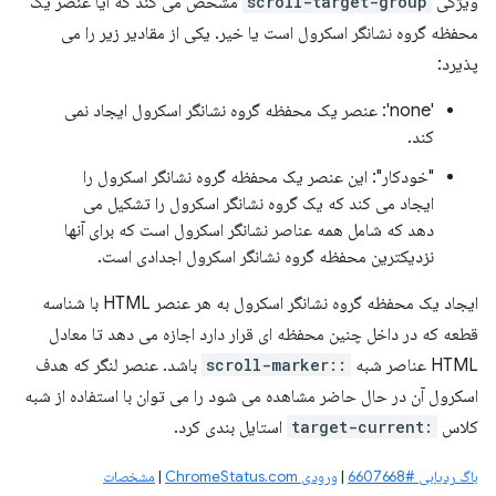
ویژگی
scroll-target-group
مشخص می کند که آیا عنصر یک
محفظه گروه نشانگر اسکرول است یا خیر. یکی از مقادیر زیر را می
پذیرد:
'none': عنصر یک محفظه گروه نشانگر اسکرول ایجاد نمی
کند.
"خودکار": این عنصر یک محفظه گروه نشانگر اسکرول را
ایجاد می کند که یک گروه نشانگر اسکرول را تشکیل می
دهد که شامل همه عناصر نشانگر اسکرول است که برای آنها
نزدیکترین محفظه گروه نشانگر اسکرول اجدادی است.
ایجاد یک محفظه گروه نشانگر اسکرول به هر عنصر HTML با شناسه
قطعه که در داخل چنین محفظه ای قرار دارد اجازه می دهد تا معادل
HTML عناصر شبه
::scroll-marker
باشد. عنصر لنگر که هدف
اسکرول آن در حال حاضر مشاهده می شود را می توان با استفاده از شبه
کلاس
:target-current
استایل بندی کرد.
باگ ردیابی #6607668
|
ورودی ChromeStatus.com
|
مشخصات