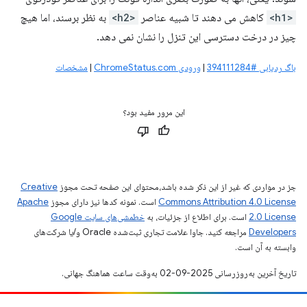
<h1>
کاهش می دهند تا شبیه عناصر
<h2>
به نظر برسند، اما هیچ
چیز در درخت دسترسی این تنزل را نشان نمی دهد.
باگ ردیابی #394111284
|
ورودی ChromeStatus.com
|
مشخصات
این مرور مفید بود؟
جز در مواردی که غیر از این ذکر شده باشد،‌محتوای این صفحه تحت مجوز
Creative
Commons Attribution 4.0 License
است. نمونه کدها نیز دارای مجوز
Apache
2.0 License
است. برای اطلاع از جزئیات، به
خطمشی‌های سایت Google
Developers‏
مراجعه کنید. جاوا علامت تجاری ثبت‌شده Oracle و/یا شرکت‌های
وابسته به آن است.
تاریخ آخرین به‌روزرسانی 2025-09-02 به‌وقت ساعت هماهنگ جهانی.