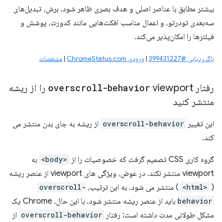
بیشتر مطابق با عناصر اصلی و هدف بصری ظاهر شود. برش، تبدیل‌های
سه‌بعدی تودرتو، و اعمال مناسب افکت‌هایی مانند کدورت، پوشش و
فیلترها را امکان‌پذیر می‌کند.
باگ ردیابی #399431227
|
ورودی ChromeStatus.com
|
مشخصات
رفتار
overscroll-behavior
viewport را از ریشه
منتشر کنید
این تغییر
overscroll-behavior
از ریشه به جای بدن منتشر می
کند.
گروه کاری CSS تصمیم گرفت که خصوصیات را از
<body>
به
viewport منتشر نکند. در عوض، ویژگی های viewport از عنصر ریشه
(
<html>
) منتشر می شود. به این ترتیب،
overscroll-
behavior
باید از عنصر ریشه منتشر شود. با این حال، Chrome یک
مشکل طولانی مدت داشته است: رفتار
overscroll-behavior
از