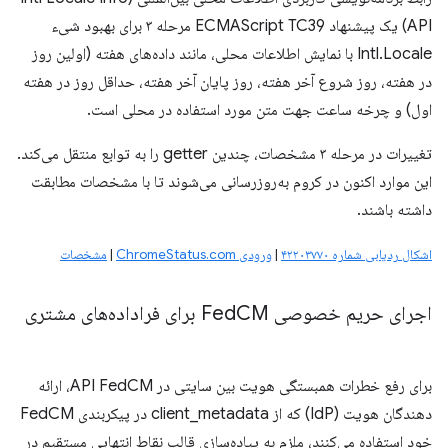
API) یک پیشنهاد ECMAScript TC39 مرحله ۳ برای بهبود شیء
Intl.Locale با نمایش اطلاعات محلی، مانند داده‌های هفته (اولین روز
در هفته، روز شروع آخر هفته، روز پایان آخر هفته، حداقل روز در هفته
اول) و چرخه ساعت جهت متن مورد استفاده در محلی است.
تغییرات در مرحله ۳ مشخصات، چندین getter را به توابع منتقل می‌کند.
این موارد اکنون در کروم به‌روزرسانی می‌شوند تا با مشخصات مطابقت
داشته باشند.
اشکال ردیابی شماره ۴۲۲۰۳۷۷۰
|
ورودی ChromeStatus.com
|
مشخصات
اجرای حریم خصوصی Fed
CM برای فراداده‌های مشتری
برای رفع خطرات همبستگی هویت بین سایتی در API FedCM، ارائه
دهندگان هویت (IdP) که از client_metadata در پیکربندی FedCM
خود استفاده می‌کنند، ملزم به پیاده‌سازی قالب نقاط انتهایی مستقیم در