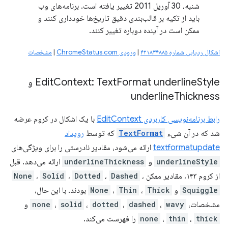
شنبه، 30 آوریل 2011 تغییر یافته است. برنامه‌های وب
باید از تکیه بر قالب‌بندی دقیق تاریخ‌ها خودداری کنند و
ممکن است در آینده دوباره تغییر کنند.
اشکال ردیابی شماره ۴۲۱۸۳۴۸۸۵
|
ورودی ChromeStatus.com
|
مشخصات
Format underline
Context: Text
Edit
Style و
underline
Thickness
رابط برنامه‌نویسی کاربردی EditContext
با یک اشکال در کروم عرضه
شد که در آن شیء
TextFormat
که توسط
رویداد
textformatupdate
ارائه می‌شود، مقادیر نادرستی را برای ویژگی‌های
underlineStyle
و
underlineThickness
ارائه می‌دهد. قبل
از کروم ۱۴۳، مقادیر ممکن
،
Dashed
،
Dotted
،
Solid
،
None
Squiggle
و
Thick
،
Thin
،
None
بودند. با این حال،
مشخصات،
wavy
،
dashed
،
dotted
،
solid
،
none
و
thick
،
thin
،
none
را فهرست می‌کند.