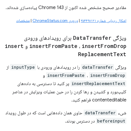
مقادیر صحیح مشخص شده اکنون از Chrome 143 پیاده‌سازی شده‌اند.
اشکال ردیابی شماره ۳۵۴۴۹۷۱۲۱
|
ورودی ChromeStatus.com
|
مشخصات
ویژگی
Transfer
Data
برای رویدادهای ورودی
Drop
From
insert
،
Paste
From
insert
و
insert
Replacement
Text
ویژگی
dataTransfer
را در رویدادهای ورودی با
inputType
از
insertFromDrop
،
insertFromPaste
و
insertReplacementText
پر کنید تا دسترسی به داده‌های
کلیپ‌بورد و کشیدن و رها کردن را در حین عملیات ویرایش در عناصر
contenteditable فراهم کنید.
شیء
dataTransfer
حاوی همان داده‌هایی است که در طول رویداد
beforeinput
در دسترس بودند.