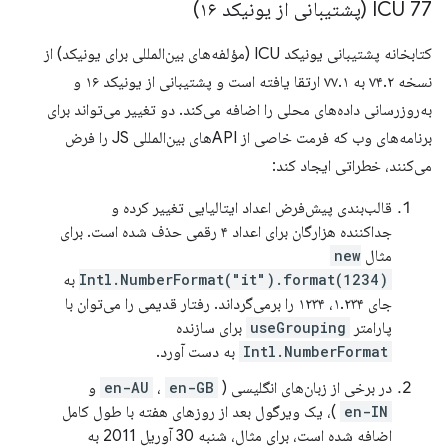
ICU 77 (پشتیبانی از یونیکد ۱۶)
کتابخانه پشتیبانی یونیکد ICU (مؤلفه‌های بین‌المللی برای یونیکد) از
نسخه ۷۴.۲ به ۷۷.۱ ارتقا یافته است و پشتیبانی از یونیکد ۱۶ و
به‌روزرسانی داده‌های محلی را اضافه می‌کند. دو تغییر می‌تواند برای
برنامه‌های وب که فرمت خاصی از APIهای بین‌المللی JS را فرض
می‌کنند، خطراتی ایجاد کند:
قالب‌بندی پیش‌فرض اعداد ایتالیایی تغییر کرده و
جداکننده هزارگان برای اعداد ۴ رقمی حذف شده است. برای
مثال
new
Intl.NumberFormat("it").format(1234)
به
جای ۱.۲۳۴، ۱۲۳۴ را برمی‌گرداند. رفتار قدیمی را می‌توان با
پارامتر
useGrouping
برای سازنده
Intl.NumberFormat
به دست آورد.
در برخی از زبان‌های انگلیسی (
en-GB
،
en-AU
و
en-IN
)، یک ویرگول بعد از روزهای هفته با طول کامل
اضافه شده است، برای مثال، شنبه 30 آوریل 2011 به