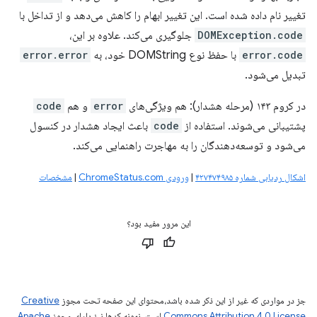
تغییر نام داده شده است. این تغییر ابهام را کاهش می‌دهد و از تداخل با
DOMException.code
جلوگیری می‌کند. علاوه بر این،
error.code
با حفظ نوع DOMString خود، به
error.error
تبدیل می‌شود.
در کروم ۱۴۳ (مرحله هشدار): هم ویژگی‌های
error
و هم
code
پشتیبانی می‌شوند. استفاده از
code
باعث ایجاد هشدار در کنسول
می‌شود و توسعه‌دهندگان را به مهاجرت راهنمایی می‌کند.
اشکال ردیابی شماره ۴۲۷۴۷۴۹۸۵
|
ورودی ChromeStatus.com
|
مشخصات
این مرور مفید بود؟
جز در مواردی که غیر از این ذکر شده باشد،‌محتوای این صفحه تحت مجوز
Creative
Commons Attribution 4.0 License
است. نمونه کدها نیز دارای مجوز
Apache