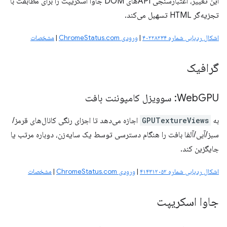
این تغییر، اعتبارسنجی APIهای DOM جاوا اسکریپت را برای مطابقت با
تجزیه‌گر HTML تسهیل می‌کند.
اشکال ردیابی شماره ۴۰۲۲۸۲۳۴
|
ورودی ChromeStatus.com
|
مشخصات
گرافیک
GPU: سوویزل کامپوننت بافت
Web
به
GPUTextureViews
اجازه می‌دهد تا اجزای رنگی کانال‌های قرمز/
سبز/آبی/آلفا بافت را هنگام دسترسی توسط یک سایه‌زن، دوباره مرتب یا
جایگزین کند.
اشکال ردیابی شماره ۴۱۴۳۱۲۰۵۲
|
ورودی ChromeStatus.com
|
مشخصات
جاوا اسکریپت