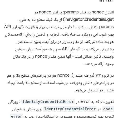
error
انتقال nonce به فیلد params: پارامتر nonce در
navigator.credentials.get() از یک فیلد سطح بالا به شیء
params منتقل می‌شود تا طراحی، توسعه‌پذیری و قابلیت نگهداری API
بهتر شود. این رویکرد ساختاریافته، تجزیه و تحلیل را برای ارائه‌دهندگان
هویت ساده می‌کند، از مقاوم‌سازی در برابر آینده بدون نسخه‌بندی
پشتیبانی می‌کند و با الگوهای API مدرن همسو است. برای طرفین
وابسته، تأثیر حداقل است - آنها همان مقدار nonce را در یک مکان
جدید ارائه می‌دهند.
در کروم ۱۴۳ (مرحله هشدار): nonce هم در پارامترهای سطح بالا و هم
در پارامترهای داخلی پذیرفته می‌شود. استفاده از سطح بالا باعث ایجاد
هشدار در کنسول می‌شود.
تغییر نام کد به error در
IdentityCredentialError
: ویژگی
code
در
IdentityCredentialError
برای معنای واضح‌تر،
تجربه بهتر توسعه‌دهنده و همسویی با استانداردهای وب به
error