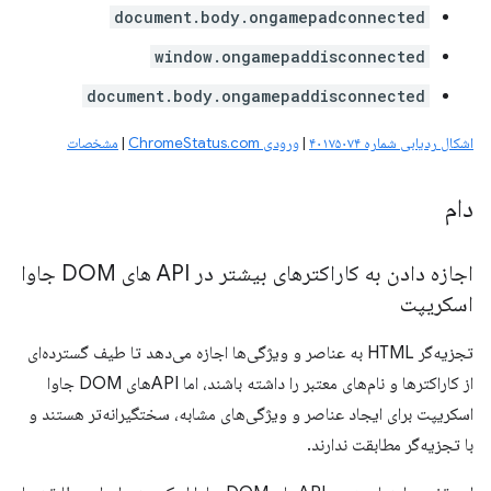
document.body.ongamepadconnected
window.ongamepaddisconnected
document.body.ongamepaddisconnected
اشکال ردیابی شماره ۴۰۱۷۵۰۷۴
|
ورودی ChromeStatus.com
|
مشخصات
دام
اجازه دادن به کاراکترهای بیشتر در API های DOM جاوا
اسکریپت
تجزیه‌گر HTML به عناصر و ویژگی‌ها اجازه می‌دهد تا طیف گسترده‌ای
از کاراکترها و نام‌های معتبر را داشته باشند، اما APIهای DOM جاوا
اسکریپت برای ایجاد عناصر و ویژگی‌های مشابه، سختگیرانه‌تر هستند و
با تجزیه‌گر مطابقت ندارند.