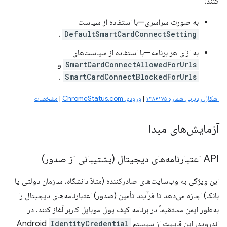
کنند:
به صورت سراسری—با استفاده از سیاست
.
DefaultSmartCardConnectSetting
به ازای هر برنامه—با استفاده از سیاست‌های
SmartCardConnectAllowedForUrls
و
.
SmartCardConnectBlockedForUrls
اشکال ردیابی شماره ۱۳۸۶۱۷۵
|
ورودی ChromeStatus.com
|
مشخصات
آزمایش‌های مبدا
API اعتبارنامه‌های دیجیتال (پشتیبانی از صدور)
این ویژگی به وب‌سایت‌های صادرکننده (مثلاً دانشگاه، سازمان دولتی یا
بانک) اجازه می‌دهد تا فرآیند تأمین (صدور) اعتبارنامه‌های دیجیتال را
به‌طور ایمن مستقیماً در برنامه کیف پول موبایل کاربر آغاز کنند. در
اندروید، این قابلیت از سیستم Android
IdentityCredential