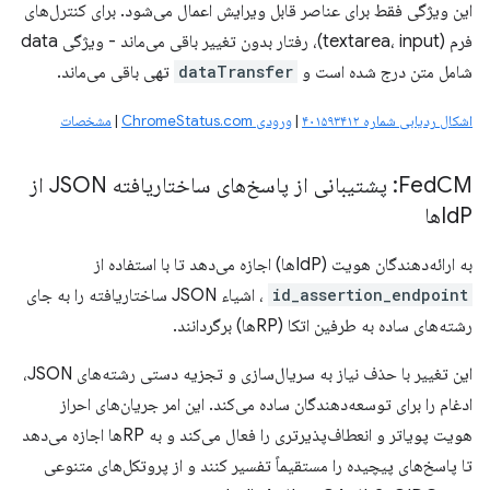
این ویژگی فقط برای عناصر قابل ویرایش اعمال می‌شود. برای کنترل‌های
فرم (textarea، input)، رفتار بدون تغییر باقی می‌ماند - ویژگی data
شامل متن درج شده است و
dataTransfer
تهی باقی می‌ماند.
اشکال ردیابی شماره ۴۰۱۵۹۳۴۱۲
|
ورودی ChromeStatus.com
|
مشخصات
Fed
CM: پشتیبانی از پاسخ‌های ساختاریافته JSON از
Pها
Id
به ارائه‌دهندگان هویت (IdPها) اجازه می‌دهد تا با استفاده از
id_assertion_endpoint
، اشیاء JSON ساختاریافته را به جای
رشته‌های ساده به طرفین اتکا (RPها) برگردانند.
این تغییر با حذف نیاز به سریال‌سازی و تجزیه دستی رشته‌های JSON،
ادغام را برای توسعه‌دهندگان ساده می‌کند. این امر جریان‌های احراز
هویت پویاتر و انعطاف‌پذیرتری را فعال می‌کند و به RPها اجازه می‌دهد
تا پاسخ‌های پیچیده را مستقیماً تفسیر کنند و از پروتکل‌های متنوعی