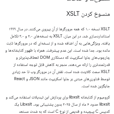
منسوخ کردن XSLT
XSLT نسخه ۱.۰ که همه مرورگرها از آن پیروی می‌کنند، در سال ۱۹۹۹
استانداردسازی شد. در این میان، XSLT به نسخه‌های ۲.۰ و ۳.۰ تکامل
یافته، ویژگی‌هایی به آن اضافه شده و از نسخه‌ای که در مرورگرها ثابت
مانده بود، جدا شده است. این عدم پیشرفت، همراه با ظهور کتابخانه‌ها و
چارچوب‌های جاوا اسکریپت که دستکاری DOM انعطاف‌پذیرتر و
قدرتمندتری را ارائه می‌دهند، منجر به کاهش قابل توجه استفاده از
XSLT سمت کلاینت شده است. نقش آن در مرورگر وب تا حد زیادی
توسط فناوری‌های مبتنی بر جاوا اسکریپت مانند JSON و React
جایگزین شده است.
کرومیوم از کتابخانه libxslt برای پردازش این تبدیلات استفاده می‌کند و
libxslt حدود ۶ ماه از سال ۲۰۲۵ بدون پشتیبانی بود. Libxslt یک
کدبیس C پیچیده و قدیمی از نوع C است که به شدت مستعد