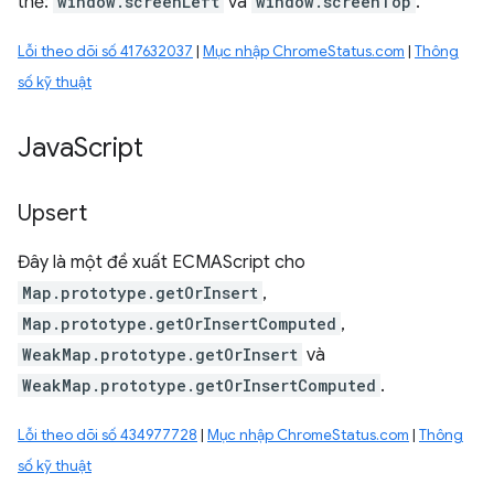
thế:
window.screenLeft
và
window.screenTop
.
Lỗi theo dõi số 417632037
|
Mục nhập ChromeStatus.com
|
Thông
số kỹ thuật
Java
Script
Upsert
Đây là một đề xuất ECMAScript cho
Map.prototype.getOrInsert
,
Map.prototype.getOrInsertComputed
,
WeakMap.prototype.getOrInsert
và
WeakMap.prototype.getOrInsertComputed
.
Lỗi theo dõi số 434977728
|
Mục nhập ChromeStatus.com
|
Thông
số kỹ thuật