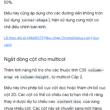
50%.
Điều này cũng áp dụng cho các đường viền không tròn
(sử dụng
corner-shape
), hiện sử dụng cùng một cơ
chế điều chỉnh bán kính.
Lỗi theo dõi số 448651073
|
Mục nhập ChromeStatus.com
|
Quy
cách
Ngắt dòng cột cho multicol
Thêm tính năng hỗ trợ cho các thuộc tính CSS
column-
wrap
và
column-height
, từ multicol Cấp 2.
Điều này cho phép bố cục cột dọc hoặc thậm chí bố cục
cột 2D. Các cột có thể có chiều cao bị hạn chế rõ ràng,
thay vì được lấy từ chiều cao
content-box
của vùng
chứa nhiều cột. Các cột này sẽ chuyển sang một hàng