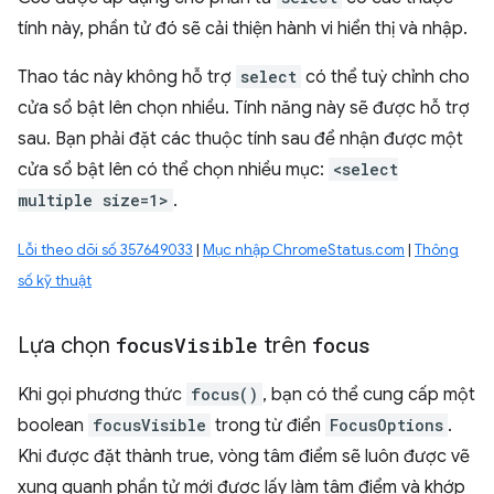
tính này, phần tử đó sẽ cải thiện hành vi hiển thị và nhập.
Thao tác này không hỗ trợ
select
có thể tuỳ chỉnh cho
cửa sổ bật lên chọn nhiều. Tính năng này sẽ được hỗ trợ
sau. Bạn phải đặt các thuộc tính sau để nhận được một
cửa sổ bật lên có thể chọn nhiều mục:
<select
multiple size=1>
.
Lỗi theo dõi số 357649033
|
Mục nhập ChromeStatus.com
|
Thông
số kỹ thuật
Lựa chọn
focus
Visible
trên
focus
Khi gọi phương thức
focus()
, bạn có thể cung cấp một
boolean
focusVisible
trong từ điển
FocusOptions
.
Khi được đặt thành true, vòng tâm điểm sẽ luôn được vẽ
xung quanh phần tử mới được lấy làm tâm điểm và khớp