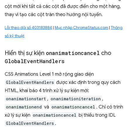
cột mới khi tất cả các cột đã được điền cho một hàng,
thay vì tạo các cột tràn theo hướng nội tuyến.
Lỗi theo dõi số 403183884
|
Mục nhập ChromeStatus.com
|
Thông
số kỹ thuật
Hiển thị sự kiện
onanimationcancel
cho
Global
Event
Handlers
CSS Animations Level 1 mở rộng giao diện
GlobalEventHandlers
được xác định trong quy cách
HTML, khai báo 4 trình xử lý sự kiện mới:
onanimationstart
,
onanimationiteration
,
onanimationend
và
onanimationcancel
. Chỉ có trình
xử lý sự kiện
onanimationcancel
bị thiếu trong IDL
GlobalEventHandlers
.