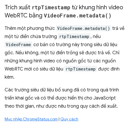
Trích xuất
rtp
Timestamp
từ khung hình video
Web
RTC bằng
Video
Frame
.
metadata(
)
Thêm một phương thức
VideoFrame.metadata()
trả về
một từ điển chứa trường
rtpTimestamp
, nếu
VideoFrame
cơ bản có trường này trong siêu dữ liệu
gốc. Nếu không, một từ điển trống sẽ được trả về. Chỉ
những khung hình video có nguồn gốc từ các nguồn
WebRTC mới có siêu dữ liệu
rtpTimestamp
được đính
kèm.
Các trường siêu dữ liệu bổ sung đã có trong quá trình
triển khai gốc và có thể được hiển thị cho JavaScript
theo thời gian, như được nêu trong quy cách đề xuất.
Mục nhập ChromeStatus.com
|
Quy cách