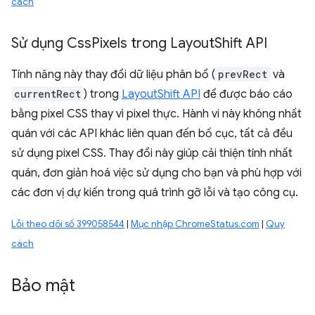
cách
Sử dụng Css
Pixels trong Layout
Shift API
Tính năng này thay đổi dữ liệu phân bổ (
prevRect
và
currentRect
) trong
LayoutShift API
để được báo cáo
bằng pixel CSS thay vì pixel thực. Hành vi này không nhất
quán với các API khác liên quan đến bố cục, tất cả đều
sử dụng pixel CSS. Thay đổi này giúp cải thiện tính nhất
quán, đơn giản hoá việc sử dụng cho bạn và phù hợp với
các đơn vị dự kiến trong quá trình gỡ lỗi và tạo công cụ.
Lỗi theo dõi số 399058544
|
Mục nhập ChromeStatus.com
|
Quy
cách
Bảo mật