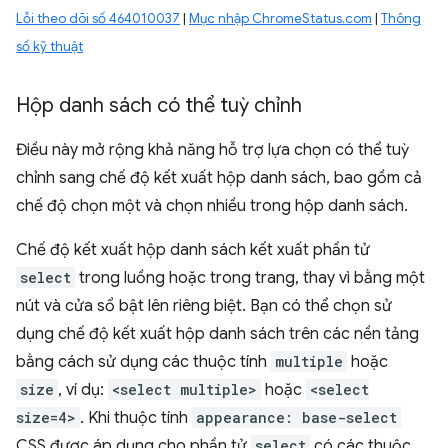
Lỗi theo dõi số 464010037
|
Mục nhập ChromeStatus.com
|
Thông
số kỹ thuật
Hộp danh sách có thể tuỳ chỉnh
Điều này mở rộng khả năng hỗ trợ lựa chọn có thể tuỳ
chỉnh sang chế độ kết xuất hộp danh sách, bao gồm cả
chế độ chọn một và chọn nhiều trong hộp danh sách.
Chế độ kết xuất hộp danh sách kết xuất phần tử
select
trong luồng hoặc trong trang, thay vì bằng một
nút và cửa sổ bật lên riêng biệt. Bạn có thể chọn sử
dụng chế độ kết xuất hộp danh sách trên các nền tảng
bằng cách sử dụng các thuộc tính
multiple
hoặc
size
, ví dụ:
<select multiple>
hoặc
<select
size=4>
. Khi thuộc tính
appearance: base-select
CSS được áp dụng cho phần tử
select
có các thuộc