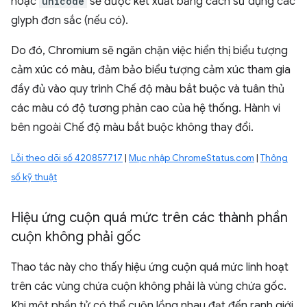
hoặc
unicode
sẽ được kết xuất bằng cách sử dụng các
glyph đơn sắc (nếu có).
Do đó, Chromium sẽ ngăn chặn việc hiển thị biểu tượng
cảm xúc có màu, đảm bảo biểu tượng cảm xúc tham gia
đầy đủ vào quy trình Chế độ màu bắt buộc và tuân thủ
các màu có độ tương phản cao của hệ thống. Hành vi
bên ngoài Chế độ màu bắt buộc không thay đổi.
Lỗi theo dõi số 420857717
|
Mục nhập ChromeStatus.com
|
Thông
số kỹ thuật
Hiệu ứng cuộn quá mức trên các thành phần
cuộn không phải gốc
Thao tác này cho thấy hiệu ứng cuộn quá mức linh hoạt
trên các vùng chứa cuộn không phải là vùng chứa gốc.
Khi một phần tử có thể cuộn lồng nhau đạt đến ranh giới