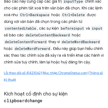
Báo cáo này cung cấp các giá trị
inputType
chính xác
cho các phím tắt xoá trên văn bản đã chọn. Khi các lệnh
xoá như
Ctrl+Backspace
hoặc
Ctrl+Delete
được
dùng với văn bản đã chọn trong các phần tử
contenteditable
, các sự kiện
beforeinput
và
input
sẽ báo cáo
deleteContentBackward
hoặc
deleteContentForward
thay vì
deleteWordBackward
hoặc
deleteWordForward
. Điều này giúp bạn hiểu chính
xác thao tác chỉnh sửa đã xảy ra và triển khai các hành vi
chỉnh sửa tuỳ chỉnh, làm lại hoặc huỷ đáng tin cậy.
Lỗi theo dõi số 41423062
|
Mục nhập ChromeStatus.com
|
Thông số
kỹ thuật
Kích hoạt cố định cho sự kiện
clipboardchange