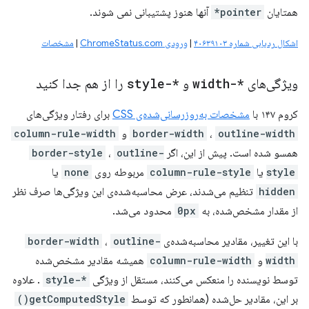
همتایان
pointer*
آنها هنوز پشتیبانی نمی شوند.
اشکال ردیابی شماره ۴۰۶۳۹۱۰۳
|
ورودی ChromeStatus.com
|
مشخصات
ویژگی‌های
*-width
و
*-style
را از هم جدا کنید
کروم ۱۴۷ با
مشخصات به‌روزرسانی‌شده‌ی CSS
برای رفتار ویژگی‌های
outline-width
،
border-width
و
column-rule-width
همسو شده است. پیش از این، اگر
outline-
،
border-style
style
یا
column-rule-style
مربوطه روی
none
یا
hidden
تنظیم می‌شدند، عرض محاسبه‌شده‌ی این ویژگی‌ها صرف نظر
از مقدار مشخص‌شده، به
0px
محدود می‌شد.
با این تغییر، مقادیر محاسبه‌شده‌ی
outline-
،
border-width
width
و
column-rule-width
همیشه مقادیر مشخص‌شده
توسط نویسنده را منعکس می‌کنند، مستقل از ویژگی
*-style
. علاوه
بر این، مقادیر حل‌شده (همانطور که توسط
getComputedStyle()