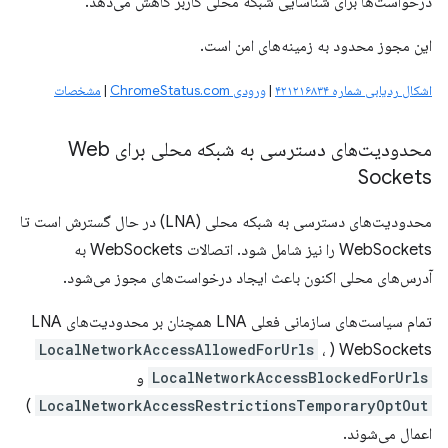
درخواست‌ها برای شناسایی شبکه محلی کاربر کاهش می‌دهد.
این مجوز محدود به زمینه‌های امن است.
اشکال ردیابی شماره ۴۲۱۲۱۶۸۳۴
|
ورودی ChromeStatus.com
|
مشخصات
محدودیت‌های دسترسی به شبکه محلی برای Web
Sockets
محدودیت‌های دسترسی به شبکه محلی (LNA) در حال گسترش است تا
WebSockets را نیز شامل شود. اتصالات WebSockets به
آدرس‌های محلی اکنون باعث ایجاد درخواست‌های مجوز می‌شود.
تمام سیاست‌های سازمانی فعلی LNA همچنان بر محدودیت‌های LNA
LocalNetworkAccessAllowedForUrls
،
WebSockets (
LocalNetworkAccessBlockedForUrls
و
)
LocalNetworkAccessRestrictionsTemporaryOptOut
اعمال می‌شوند.