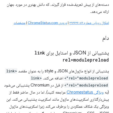
دسته‌های از پیش تعریف‌شده قرار گیرند، که دانش بهتری در مورد جهان
ارائه می‌دهد.
اشکال ردیابی شماره ۳۹۴۶۳۶۰۷۶
|
ورودی ChromeStatus.com
|
مشخصات
دام
پشتیبانی از JSON و استایل برای
link
rel=modulepreload
پشتیبانی از انواع ماژول‌های JSON و style را به عنوان مقصد
<link
rel="modulepreload">
اضافه می‌کند.
<link
rel="modulepreload">
از قبل در Chromium پشتیبانی می‌شود
(به
ویژگی Chromestatus
مراجعه کنید)، اما در حال حاضر فقط از
پیش‌بارگذاری اسکریپت‌های ماژول مانند اسکریپت پشتیبانی می‌کند. این
ویژگی یک شکاف عملکردی را برطرف می‌کند زیرا اسکریپت‌های ماژول