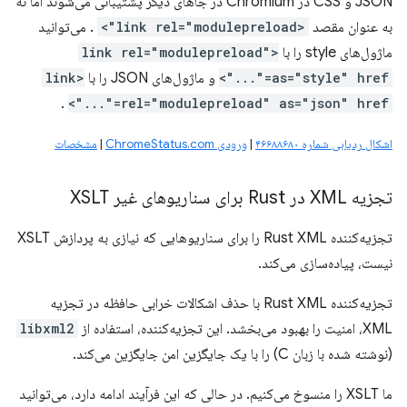
JSON و CSS در Chromium در جاهای دیگر پشتیبانی می‌شوند اما نه
به عنوان مقصد
<link rel="modulepreload">
. می‌توانید
ماژول‌های style را با
<link rel="modulepreload"
as="style" href="...">
و ماژول‌های JSON را با
<link
.
rel="modulepreload" as="json" href="...">
اشکال ردیابی شماره ۴۶۶۸۸۶۸۰
|
ورودی ChromeStatus.com
|
مشخصات
تجزیه XML در Rust برای سناریوهای غیر XSLT
تجزیه‌کننده Rust XML را برای سناریوهایی که نیازی به پردازش XSLT
نیست، پیاده‌سازی می‌کند.
تجزیه‌کننده Rust XML با حذف اشکالات خرابی حافظه در تجزیه
XML، امنیت را بهبود می‌بخشد. این تجزیه‌کننده، استفاده از
libxml2
(نوشته شده با زبان C) را با یک جایگزین امن جایگزین می‌کند.
ما XSLT را منسوخ می‌کنیم. در حالی که این فرآیند ادامه دارد، می‌توانید