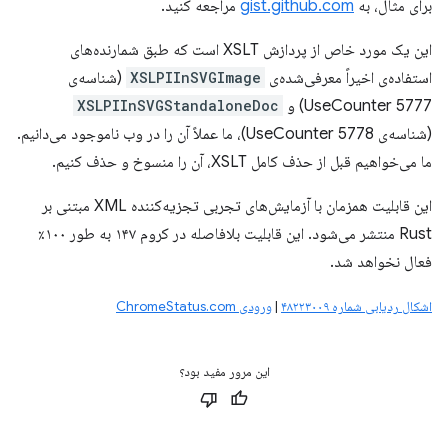
برای مثال، به
gist.github.com
مراجعه کنید.
این یک مورد خاص از پردازش XSLT است که طبق شمارنده‌های
استفاده‌ی اخیراً معرفی‌شده‌ی
XSLPIInSVGImage
(شناسه‌ی
UseCounter 5777) و
XSLPIInSVGStandaloneDoc
(شناسه‌ی UseCounter 5778)، ما عملاً آن را در وب ناموجود می‌دانیم.
ما می‌خواهیم قبل از حذف کامل XSLT، آن را منسوخ و حذف کنیم.
این قابلیت همزمان با آزمایش‌های تجربی تجزیه‌کننده XML مبتنی بر
Rust منتشر می‌شود. این قابلیت بلافاصله در کروم ۱۴۷ به طور ۱۰۰٪
فعال نخواهد شد.
اشکال ردیابی شماره ۴۸۲۲۳۰۰۹
|
ورودی ChromeStatus.com
این مرور مفید بود؟