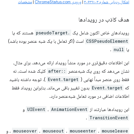
اشکال ردیابی شماره ۴۰۶۳۹۱۰۳
|
ورودی ChromeStatus.com
|
مشخصات
هدف کاذب در رویدادها
رویدادهای خاص اکنون شامل یک
.pseudoTarget
هستند که یا
CSSPseudoElement
است (اگر تعامل با یک شبه عنصر بوده باشد)
یا
null
.
این اطلاعات دقیق‌تری در مورد منشأ رویداد ارائه می‌دهد. برای مثال،
نشان می‌دهد که روی یک شبه‌عنصر
::after
کلیک شده است، نه
فقط روی عنصر مبدأ نهایی (
Event.target
). توجه داشته باشید
که
Event.target
بدون تغییر باقی می‌ماند، بنابراین رویداد فقط
اطلاعات اضافی در مورد تعامل شبه‌عنصر دارد.
این رویدادها عبارتند از
AnimationEvent
،
UIEvent
و
.
TransitionEvent
mouseleave
،
mouseenter
،
mouseout
،
mouseover
، و