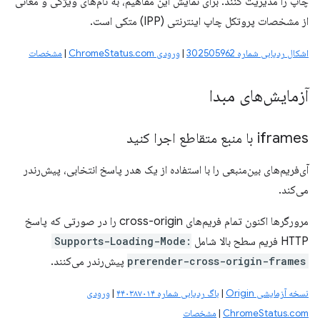
چاپ را مدیریت کنند. برای نمایش این مفاهیم، ​​به نام‌های ویژگی و معانی
از مشخصات پروتکل چاپ اینترنتی (IPP) متکی است.
اشکال ردیابی شماره 302505962
|
ورودی ChromeStatus.com
|
مشخصات
آزمایش‌های مبدا
iframes با منبع متقاطع اجرا کنید
آی‌فریم‌های بین‌منبعی را با استفاده از یک هدر پاسخ انتخابی، پیش‌رندر
می‌کند.
مرورگرها اکنون تمام فریم‌های cross-origin را در صورتی که پاسخ
HTTP فریم سطح بالا شامل
Supports-Loading-Mode:
prerender-cross-origin-frames
پیش‌رندر می‌کنند.
نسخه آزمایشی Origin
|
باگ ردیابی شماره ۴۴۰۳۸۷۰۱۴
|
ورودی
ChromeStatus.com
|
مشخصات