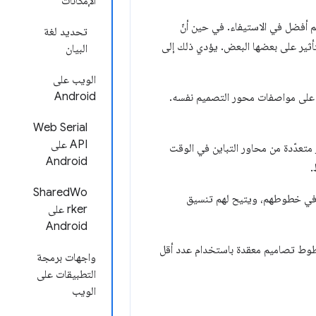
الإمكانات
 مع تحكّم أفضل في الاستيفاء. في حين أنّ
تحديد لغة
تتعامل مع المحاور بشكل مستقل، يسمح تنسيق avar2 للمحاور بالتأثير على بعضها البعض. يؤدي ذلك إلى
البيان
الويب على
Android
يّرات على مواصفات محور التصميم نفسه.
Web Serial
API على
متعدّدة من محاور التباين في الوقت
Android
.
SharedWo
ستخدام في خطوطهم، ويتيح لهم تنسيق
rker على
Android
 ضمن جدول الإصدار 2 من Avar، يمكن أن تحقق الخطوط تصاميم معقدة باستخدام عدد أقل
واجهات برمجة
التطبيقات على
الويب