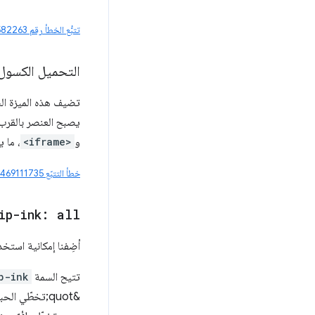
تتبُّع الخطأ رقم 393582263
التحميل الكسول 
تضيف هذه الميزة ا
يصبح العنصر بالقرب
و
<iframe>
، ما 
خطأ التتبّع ‎ #469111735
ip-ink: all
أضِفنا إمكانية استخد
تتيح السمة
p-ink
&quot;تخطّي الحبر&quot; بشكل غير مشروط على جميع الرموز الرسومية —بما في ذلك أحرف CJK—بينما تترك