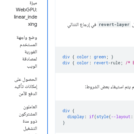
ميزة
WebGPU:
linear_inde
xing
ل
revert-layer
في إرجاع التتالي
وضع واجهة
المستخدم
الفورية
div
{
color
:
green
;
}
لمصادقة
div
{
color
:
revert
-
rule
;
/* 
الويب
الحصول على
إمكانات تأكيد
لم يتم استيفاء بعض الشروط:
الدفع الآمن
العاملون
div
{
المشتركون
display
:
if
(
style
(
--layout
:
ذوو مدة
}
التشغيل