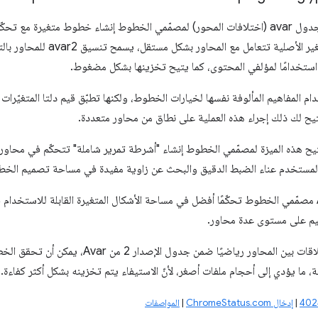
يتيح الإصدار 2 من جدول avar (اختلافات المحور) لمصمّمي الخطوط إنشاء خطوط متغيرة
مواصفات الخط المتغير الأصلية 
تخدامًا لمؤلفي المحتوى، كما يتيح تخزينها بشكل مضغوط.
Ava باستخدام المفاهيم المألوفة نفسها لخيارات الخطوط، ولكنها تطبّق قيم دلتا المتغ
تيح لك ذلك إجراء هذه العملية على نطاق من محاور متعددة.
يح هذه الميزة لمصمّمي الخطوط إنشاء "أشرطة تمرير شاملة" تتحكّم في محاور 
 المستخدم عناء الضبط الدقيق والبحث عن زاوية مفيدة في مساحة تصميم الخط
يمنح تنسيق Avar2 مصمّمي الخطوط تحكّمًا أفضل في مساحة الأشكال المتغيرة القابلة للا
يم على مستوى عدة محاور.
من خلال تحديد العلاقات بين المحاور رياضيًا
 ما يؤدي إلى أحجام ملفات أصغر، لأنّ الاستيفاء يتم تخزينه بشكل أكثر كفاءة.
|
إدخال ChromeStatus.com
|
المواصفات