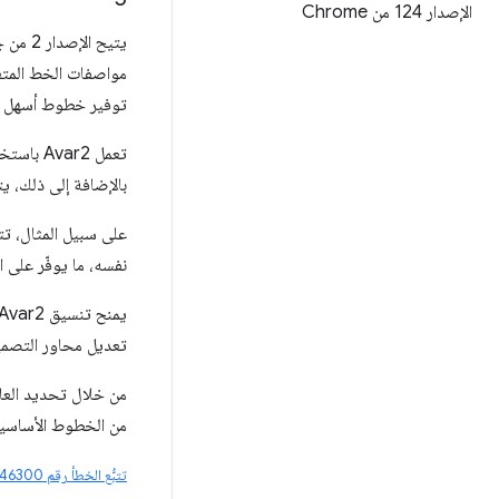
الإصدار 124 من Chrome
توفير خطوط أسهل اس
تعمل r2
بالإضافة إلى ذلك، ي
على سبيل المثال، تت
نفسه، ما يوفّر على
تعديل محاور التصم
من الخطوط الأساسية،
تتبُّع الخطأ رقم 40246300