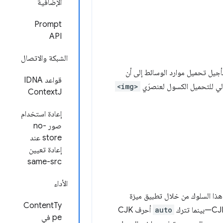
الإضافية
Prompt
API
الشبكة والاتصال
تأجيل تحميل موارد الوسائط إلى أن
قواعد IDNA
الي للتحميل الكسول لعنصرَي
<img>
ContextJ
إعادة استخدام
صور no-
store عند
إعادة تعيين
same-src
الأداء
ذا السلوك من خلال تطبيق ميزة
ContentTy
auto
أحرف CJK
pe في