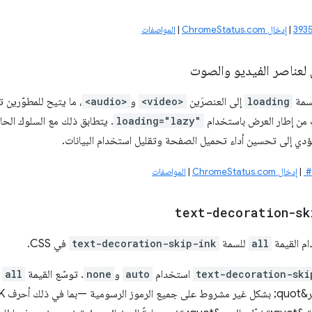
|
إدخال ChromeStatus.com
|
المواصفات
لعناصر الفيديو والصوت
لسمة
loading
إلى العنصرَين
<video>
و
<audio>
، ما يتيح للمطوّرين 
 من إطار العرض باستخدام
loading="lazy"
. يتطابق ذلك مع السلوك الح
يؤدي إلى تحسين أداء تحميل الصفحة وتقليل استخدام البيانات.
|
إدخال ChromeStatus.com
|
المواصفات
text-decoration-sk
ام القيمة
all
للسمة
text-decoration-skip-ink
في CSS.
text-decoration-ski
استخدام
auto
و
none
. توسّع القيمة
all
ه