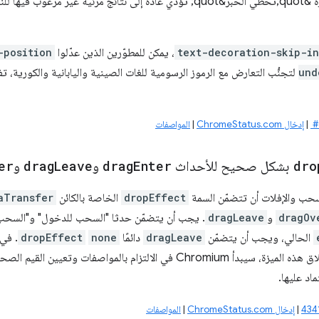
بدون تخطّي لأنّ ميزة &quot;تخطّي الحبر&quot; تؤدي عادةً إلى نتائج م
text-decoration-skip-in
، يمكن للمطوّرين الذين عدّلوا
-position
und
لتجنُّب التعارض مع الرموز الرسومية للغات الصينية واليابانية والكورية، ت
|
إدخال ChromeStatus.com
|
المواصفات
dro
بشكل صحيح للأحداث
Enter
drag
و
Leave
drag
و
er
حب والإفلات أن تتضمّن السمة
dropEffect
الخاصة بالكائن
aTransfer
dragOv
و
dragLeave
. يجب أن يتضمّن حدثا "السحب للدخول" و"السح
الحالي، ويجب أن يتضمّن
dragLeave
دائمًا
none
dropEffect
بهذه القواعد. مع إطلاق هذه الميزة، سيبدأ Chromium في الالتزام بالمواص
ماد عليها.
|
إدخال ChromeStatus.com
|
المواصفات