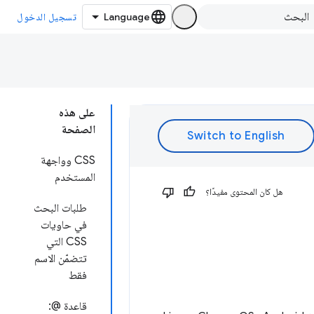
تسجيل الدخول
على هذه
الصفحة
CSS وواجهة
المستخدم
هل كان المحتوى مفيدًا؟
طلبات البحث
في حاويات
CSS التي
تتضمّن الاسم
فقط
قاعدة @: