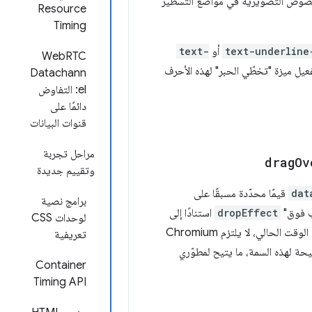
رئية غير مرغوب فيها للنصوص التصويرية في مواضع التسطير
Resource
Timing
text-underline
أو
text-
WebRTC
فعيل ميزة "تخطّي الحبر" لهذه الأحرف
Datachann
el: التفاوض
دائمًا على
قنوات البيانات
مراحل تجربة
drag
Ov
وتقييم جديدة
dat
قيمًا محدّدة مسبقًا على
برامج نصية
ب فوق"
dropEffect
استنادًا إلى
لوحدات CSS
. في الوقت الحالي، لا يلتزم Chromium
تعريفية
فات وتعيين القيم الصحيحة لهذه السمة، ما يتيح لمطوّري
Container
Timing API