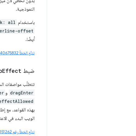
النموذجية.
باستخدام
k: all
erline-offset
أيضًا.
تتبُّع الخطأ ‎ #40675832
ضبط
Effect
p
تتطلّب مواصفات الس
dragEnter
و
er
effectAllowed
الويب البدء في الاعت
تتبُّع الخطأ رقم 434151262