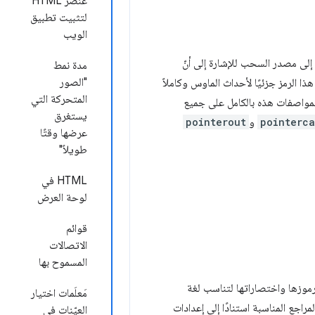
عنصر HTML
لتثبيت تطبيق
الويب
اسبة إلى مصدر السحب للإشارة إلى أنّ
مدة نمط
"الصور
ا الرمز جزئيًا لأحداث الماوس وكاملاً
المتحركة التي
ية متطلبات المواصفات هذه بالكامل على جميع
يستغرق
pointerc
و
pointerout
عرضها وقتًا
طويلاً"
‫HTML في
لوحة العرض
قوائم
الاتصالات
المسموح بها
رموزها واختصاراتها لتناسب لغة
مَعلَمات اختيار
راجع المناسبة استنادًا إلى إعدادات
العيّنات في