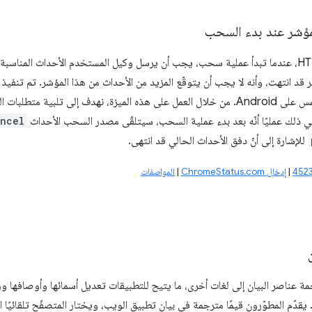
مؤشر عند بدء السحب
وفقًا لمواصفات HTML، عندما تبدأ عملية سحب، يجب أن يرسل وكيل المستخدم الأحداث المن
د انتهت، وأنه لا يجب أن يتوقّع المزيد من الأحداث من هذا المؤشر. تم تنفيذ هذ
لعمليات السحب باللمس على Android. من خلال العمل على هذه الميزة، نهدف إلى تلب
ي ذلك عمليًا أنّه بعد بدء عملية السحب، سيتلقّى مصدر السحب الأحداث
ancel
للإشارة إلى أنّ دفق الأحداث الحالي قد انتهى.
|
إدخال ChromeStatus.com
|
المواصفات
مة عناصر البيان إلى لغات أخرى، ما يتيح للتطبيقات تعديل أسمائها وأوصافها و
دّم المطوّرون قيمًا مترجمة في بيان تطبيق الويب، ويختار المتصفّح تلقائيًا الم