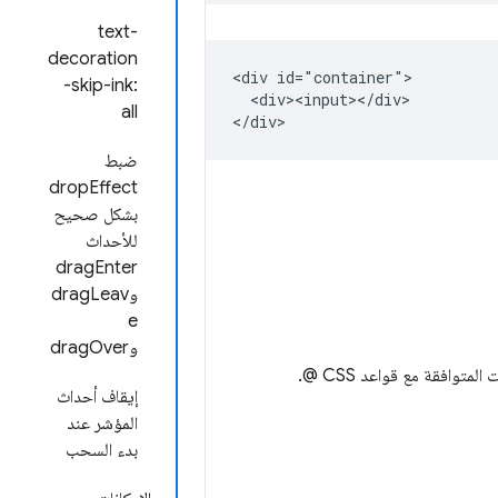
text-
decoration
<div id="container">

-skip-ink:
  <div><input></div>

all
ضبط
dropEffect
بشكل صحيح
للأحداث
dragEnter
وdragLeav
e
وdragOver
إيقاف أحداث
المؤشر عند
بدء السحب