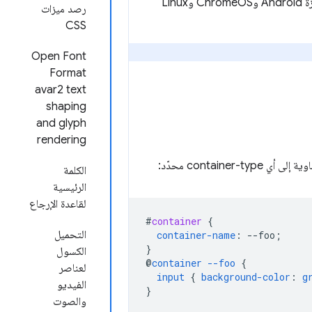
ما لم يُذكر خلاف ذلك، تنطبق التغييرات التالية على إصدار القناة الثابتة 148 من Chrome على أجهزة Android وChromeOS وLinux
رصد ميزات
CSS
Open Font
Format
avar2 text
shaping
and glyph
rendering
الكلمة
الرئيسية
لقاعدة الإرجاع
#
container
{
التحميل
container-name
:
--
foo
;
}
الكسول
@
container
--foo
{
لعناصر
input
{
background-color
:
g
الفيديو
}
والصوت