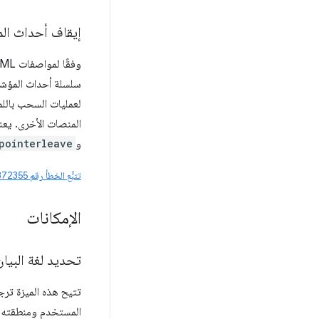
إيقاف أحداث ال
سلسلة أحداث المؤشر ق
المنصات الأخرى. يعن
و
pointerleave
تتبُّع الخطأ رقم 452372355
الإمكانات
تحديد لغة البيان
تتيح هذه الميزة ترج
المستخدم ومنطقته. يق