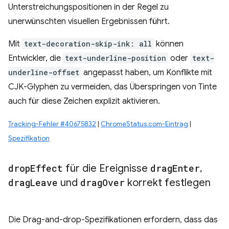
Unterstreichungspositionen in der Regel zu
unerwünschten visuellen Ergebnissen führt.
Mit
text-decoration-skip-ink: all
können
Entwickler, die
text-underline-position
oder
text-
underline-offset
angepasst haben, um Konflikte mit
CJK-Glyphen zu vermeiden, das Überspringen von Tinte
auch für diese Zeichen explizit aktivieren.
Tracking-Fehler #40675832
|
ChromeStatus.com-Eintrag
|
Spezifikation
drop
Effect
für die Ereignisse
drag
Enter
,
drag
Leave
und
drag
Over
korrekt festlegen
Die Drag-and-drop-Spezifikationen erfordern, dass das