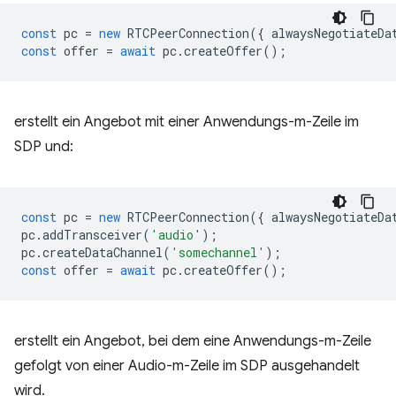
const
pc
=
new
RTCPeerConnection
({
alwaysNegotiateDa
const
offer
=
await
pc
.
createOffer
();
erstellt ein Angebot mit einer Anwendungs-m-Zeile im
SDP und:
const
pc
=
new
RTCPeerConnection
({
alwaysNegotiateDa
pc
.
addTransceiver
(
'audio'
);
pc
.
createDataChannel
(
'somechannel'
);
const
offer
=
await
pc
.
createOffer
();
erstellt ein Angebot, bei dem eine Anwendungs-m-Zeile
gefolgt von einer Audio-m-Zeile im SDP ausgehandelt
wird.