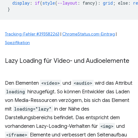
display
:
if
(
style
(
--layout
:
fancy
)
:
grid
;
else
:
re
}
Tracking-Fehler #393582263
|
ChromeStatus.com-Eintrag
|
Spezifikation
Lazy Loading für Video- und Audioelemente
Den Elementen
<video>
und
<audio>
wird das Attribut
loading
hinzugefügt. So können Entwickler das Laden
von Media-Ressourcen verzögern, bis sich das Element
mit
loading="lazy"
in der Nähe des
Darstellungsbereichs befindet. Das entspricht dem
vorhandenen Lazy-Loading-Verhalten für
<img>
und
<iframe>
Elemente und verbessert den Seitenaufbau