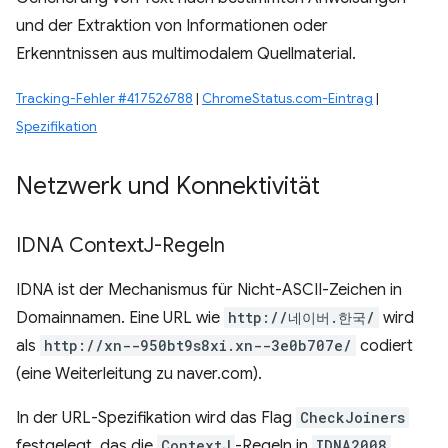
und der Extraktion von Informationen oder
Erkenntnissen aus multimodalem Quellmaterial.
Tracking-Fehler #417526788
|
ChromeStatus.com-Eintrag
|
Spezifikation
Netzwerk und Konnektivität
IDNA Context
J-Regeln
IDNA ist der Mechanismus für Nicht-ASCII-Zeichen in
Domainnamen. Eine URL wie
http://네이버.한국/
wird
als
http://xn--950bt9s8xi.xn--3e0b707e/
codiert
(eine Weiterleitung zu naver.com).
In der URL-Spezifikation wird das Flag
CheckJoiners
festgelegt, das die
ContextJ
-Regeln in
IDNA2008