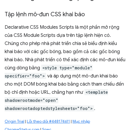
Tập lệnh mô-đun CSS khai báo
Declarative CSS Modules Scripts là một phần mở rộng
của CSS Module Scripts dựa trên tập lệnh hiện có.
Chúng cho phép nhà phát triển chia sẻ biểu định kiểu
khai báo với các gốc bóng, bao gồm cả các gốc bóng
khai báo. Nhà phát triển có thể xác định các mô-đun kiểu
cùng dòng bằng
<style type="module"
specifier="foo">
và áp dụng một mô-đun khai báo
cho một DOM bóng khai báo bằng cách tham chiếu đến
bộ chỉ định hoặc URL, chẳng hạn như
<template
shadowrootmode="open"
shadowrootadoptedstylesheets="foo">
.
Origin Trial
|
Lỗi theo dõi #448174611
|
Mục nhập
ChromeStatus.com
|
Spec