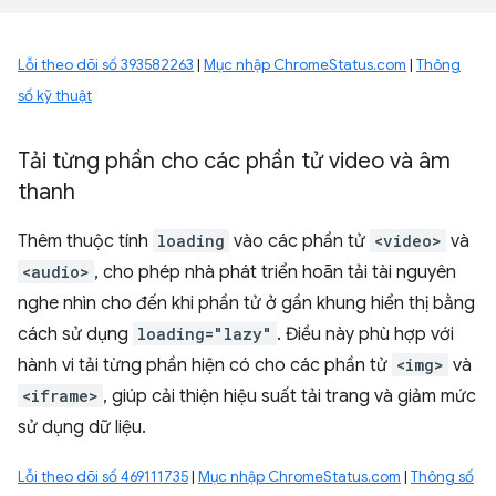
Lỗi theo dõi số 393582263
|
Mục nhập ChromeStatus.com
|
Thông
số kỹ thuật
Tải từng phần cho các phần tử video và âm
thanh
Thêm thuộc tính
loading
vào các phần tử
<video>
và
<audio>
, cho phép nhà phát triển hoãn tải tài nguyên
nghe nhìn cho đến khi phần tử ở gần khung hiển thị bằng
cách sử dụng
loading="lazy"
. Điều này phù hợp với
hành vi tải từng phần hiện có cho các phần tử
<img>
và
<iframe>
, giúp cải thiện hiệu suất tải trang và giảm mức
sử dụng dữ liệu.
Lỗi theo dõi số 469111735
|
Mục nhập ChromeStatus.com
|
Thông số