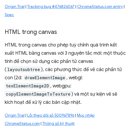
Origin Trial
|
Tracking bug #476826067
|
ChromeStatus.com entry
|
Spec
HTML trong canvas
HTML trong canvas cho phép tuỳ chỉnh quá trình kết
xuất HTML bằng canvas với 3 nguyên tắc mới: một thuộc
tính để chọn sử dụng các phần tử canvas
(
layoutsubtree
), các phương thức để vẽ các phần tử
con (2d:
drawElementImage
, webgl:
texElementImage2D
, webgpu:
copyElementImageToTexture
) và một sự kiện vẽ sẽ
kích hoạt để xử lý các bản cập nhật.
Origin Trial
|
Lỗi theo dõi số 500967896
|
Mục nhập
ChromeStatus.com
|
Thông số kỹ thuật