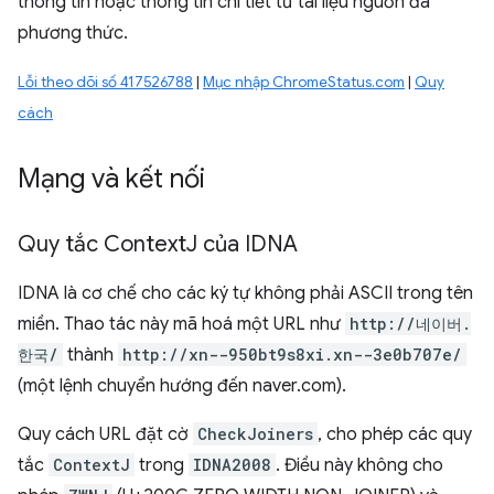
thông tin hoặc thông tin chi tiết từ tài liệu nguồn đa
phương thức.
Lỗi theo dõi số 417526788
|
Mục nhập ChromeStatus.com
|
Quy
cách
Mạng và kết nối
Quy tắc Context
J của IDNA
IDNA là cơ chế cho các ký tự không phải ASCII trong tên
miền. Thao tác này mã hoá một URL như
http://네이버.
한국/
thành
http://xn--950bt9s8xi.xn--3e0b707e/
(một lệnh chuyển hướng đến naver.com).
Quy cách URL đặt cờ
CheckJoiners
, cho phép các quy
tắc
ContextJ
trong
IDNA2008
. Điều này không cho