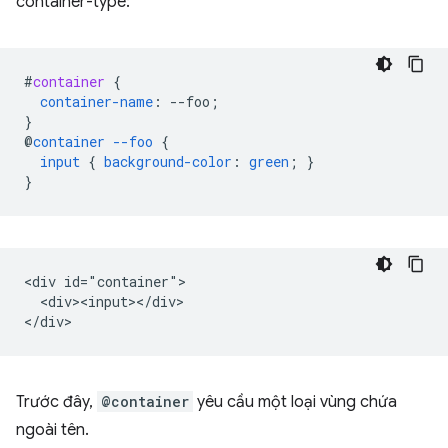
container-type:
#
container
{
container-name
:
--
foo
;
}
@
container
--foo
{
input
{
background-color
:
green
;
}
}
<div id="container">

  <div><input></div>

Trước đây,
@container
yêu cầu một loại vùng chứa
ngoài tên.