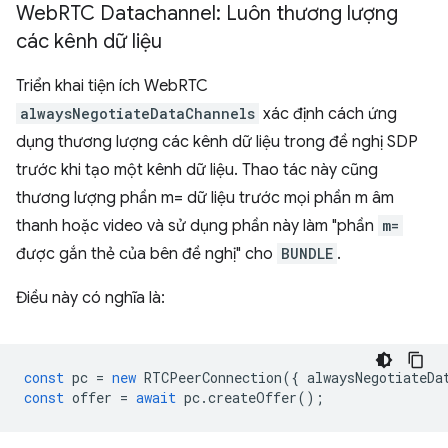
Web
RTC Datachannel: Luôn thương lượng
các kênh dữ liệu
Triển khai tiện ích WebRTC
alwaysNegotiateDataChannels
xác định cách ứng
dụng thương lượng các kênh dữ liệu trong đề nghị SDP
trước khi tạo một kênh dữ liệu. Thao tác này cũng
thương lượng phần m= dữ liệu trước mọi phần m âm
thanh hoặc video và sử dụng phần này làm "phần
m=
được gắn thẻ của bên đề nghị" cho
BUNDLE
.
Điều này có nghĩa là:
const
pc
=
new
RTCPeerConnection
({
alwaysNegotiateDa
const
offer
=
await
pc
.
createOffer
();