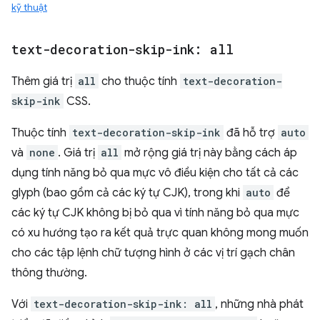
kỹ thuật
text-decoration-skip-ink: all
Thêm giá trị
all
cho thuộc tính
text-decoration-
skip-ink
CSS.
Thuộc tính
text-decoration-skip-ink
đã hỗ trợ
auto
và
none
. Giá trị
all
mở rộng giá trị này bằng cách áp
dụng tính năng bỏ qua mực vô điều kiện cho tất cả các
glyph (bao gồm cả các ký tự CJK), trong khi
auto
để
các ký tự CJK không bị bỏ qua vì tính năng bỏ qua mực
có xu hướng tạo ra kết quả trực quan không mong muốn
cho các tập lệnh chữ tượng hình ở các vị trí gạch chân
thông thường.
Với
text-decoration-skip-ink: all
, những nhà phát