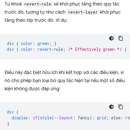
Từ khoá
revert-rule
sẽ khôi phục tầng theo quy tắc
trước đó, tương tự như cách
revert-layer
khôi phục
tầng theo lớp trước đó. Ví dụ:
div
{
color
:
green
;
}
div
{
color
:
revert
-
rule
;
/* Effectively green */
}
Điều này đặc biệt hữu ích khi kết hợp với các điều kiện, vì
nó cho phép bạn loại bỏ quy tắc hiện tại nếu một số điều
kiện không được đáp ứng:
div
{
display
:
if
(
style
(
--layout
:
fancy
)
:
grid
;
else
:
re
}