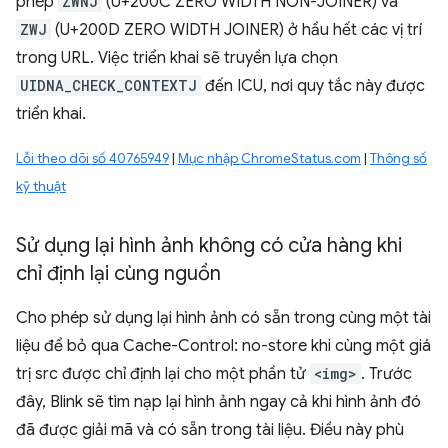
phép
ZWNJ
(U+200C ZERO WIDTH NON-JOINER) và
ZWJ
(U+200D ZERO WIDTH JOINER) ở hầu hết các vị trí
trong URL. Việc triển khai sẽ truyền lựa chọn
UIDNA_CHECK_CONTEXTJ
đến ICU, nơi quy tắc này được
triển khai.
Lỗi theo dõi số 40765949
|
Mục nhập ChromeStatus.com
|
Thông số
kỹ thuật
Sử dụng lại hình ảnh không có cửa hàng khi
chỉ định lại cùng nguồn
Cho phép sử dụng lại hình ảnh có sẵn trong cùng một tài
liệu để bỏ qua Cache-Control: no-store khi cùng một giá
trị src được chỉ định lại cho một phần tử
<img>
. Trước
đây, Blink sẽ tìm nạp lại hình ảnh ngay cả khi hình ảnh đó
đã được giải mã và có sẵn trong tài liệu. Điều này phù