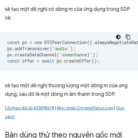
sẽ tạo một đề nghị có dòng m của ứng dụng trong SDP
và:
const
pc
=
new
RTCPeerConnection
({
alwaysNegotiateDa
pc
.
addTransceiver
(
'audio'
);
pc
.
createDataChannel
(
'somechannel'
);
const
offer
=
await
pc
.
createOffer
();
sẽ tạo một đề nghị thương lượng một dòng m của ứng
dụng, sau đó là một dòng m âm thanh trong SDP.
Lỗi theo dõi số 433898678
|
Mục nhập ChromeStatus.com
|
Quy
cách
Bản dùng thử theo nguyên gốc mới