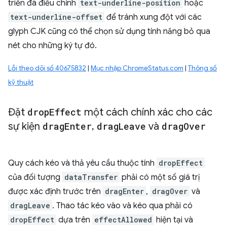
triển đã điều chỉnh
text-underline-position
hoặc
text-underline-offset
để tránh xung đột với các
glyph CJK cũng có thể chọn sử dụng tính năng bỏ qua
nét cho những ký tự đó.
Lỗi theo dõi số 40675832
|
Mục nhập ChromeStatus.com
|
Thông số
kỹ thuật
Đặt
drop
Effect
một cách chính xác cho các
sự kiện
drag
Enter
,
drag
Leave
và
drag
Over
Quy cách kéo và thả yêu cầu thuộc tính
dropEffect
của đối tượng
dataTransfer
phải có một số giá trị
được xác định trước trên
dragEnter
,
dragOver
và
dragLeave
. Thao tác kéo vào và kéo qua phải có
dropEffect
dựa trên
effectAllowed
hiện tại và