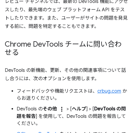
レビュー チャンネルでは、最新の DevTools 機能にアクセ
スしたり、最先端のウェブ プラットフォーム API をテス
トしたりできます。また、ユーザーがサイトの問題を発見
する前に、問題を特定することもできます。
Chrome Dev
Tools チームに問い合わ
せる
DevTools の新機能、更新、その他の関連事項について話
し合うには、次のオプションを使用します。
フィードバックや機能リクエストは、
crbug.com
か
らお送りください。
more_vert
DevTools の
その他
> [
ヘルプ
] > [
DevTools の問
題を報告
] を使用して、DevTools の問題を報告して
ください。