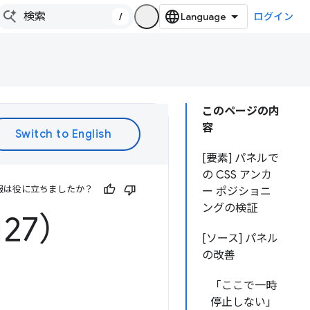
/
ログイン
このページの内
容
[要素] パネルで
の CSS アンカ
報は役に立ちましたか？
ー ポジショニ
ングの検証
127）
[ソース] パネル
の改善
「ここで一時
停止しない」