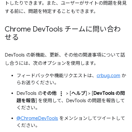
トしたりできます。また、ユーザーがサイトの問題を発見
する前に、問題を特定することもできます。
Chrome Dev
Tools チームに問い合わ
せる
DevTools の新機能、更新、その他の関連事項について話
し合うには、次のオプションを使用します。
フィードバックや機能リクエストは、
crbug.com
か
らお送りください。
more_vert
DevTools の
その他
> [
ヘルプ
] > [
DevTools の問
題を報告
] を使用して、DevTools の問題を報告して
ください。
@ChromeDevTools
をメンションしてツイートして
ください。