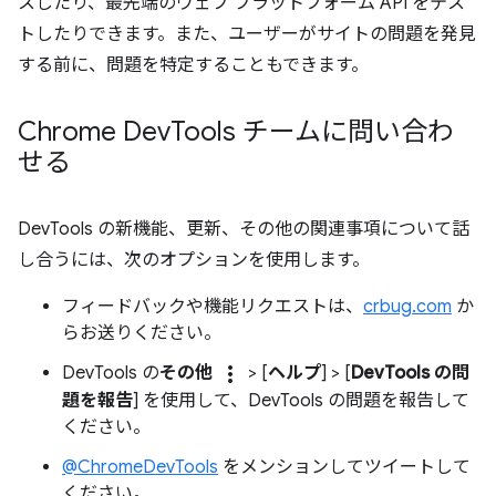
スしたり、最先端のウェブ プラットフォーム API をテス
トしたりできます。また、ユーザーがサイトの問題を発見
する前に、問題を特定することもできます。
Chrome Dev
Tools チームに問い合わ
せる
DevTools の新機能、更新、その他の関連事項について話
し合うには、次のオプションを使用します。
フィードバックや機能リクエストは、
crbug.com
か
らお送りください。
more_vert
DevTools の
その他
> [
ヘルプ
] > [
DevTools の問
題を報告
] を使用して、DevTools の問題を報告して
ください。
@ChromeDevTools
をメンションしてツイートして
ください。