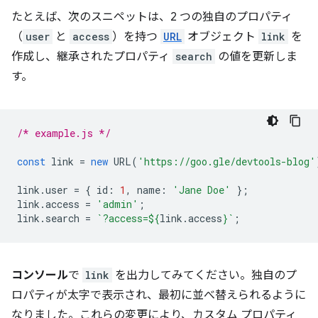
たとえば、次のスニペットは、2 つの独自のプロパティ
（
user
と
access
）を持つ
URL
オブジェクト
link
を
作成し、継承されたプロパティ
search
の値を更新しま
す。
/* example.js */
const
link
=
new
URL
(
'https://goo.gle/devtools-blog'
link
.
user
=
{
id
:
1
,
name
:
'Jane Doe'
};
link
.
access
=
'admin'
;
link
.
search
=
`?access=
${
link
.
access
}
`
;
コンソール
で
link
を出力してみてください。独自のプ
ロパティが太字で表示され、最初に並べ替えられるように
なりました。これらの変更により、カスタム プロパティ