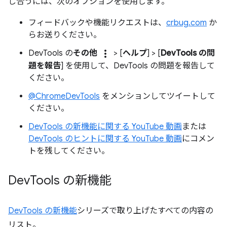
し合うには、次のオプションを使用します。
フィードバックや機能リクエストは、
crbug.com
か
らお送りください。
more_vert
DevTools の
その他
> [
ヘルプ
] > [
DevTools の問
題を報告
] を使用して、DevTools の問題を報告して
ください。
@ChromeDevTools
をメンションしてツイートして
ください。
DevTools の新機能に関する YouTube 動画
または
DevTools のヒントに関する YouTube 動画
にコメン
トを残してください。
Dev
Tools の新機能
DevTools の新機能
シリーズで取り上げたすべての内容の
リスト。