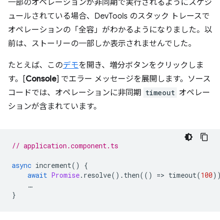
一部のオペレーションが非同期で実行されるようにスケジ
ュールされている場合、DevTools のスタック トレースで
オペレーションの「全容」がわかるようになりました。以
前は、ストーリーの一部しか表示されませんでした。
たとえば、この
デモ
を開き、増分ボタンをクリックしま
す。[
Console
] でエラー メッセージを展開します。ソース
コードでは、オペレーションに非同期
timeout
オペレー
ションが含まれています。
// application.component.ts
async
increment
()
{
await
Promise
.
resolve
().
then
(()
=
>
timeout
(
100
)
…
}