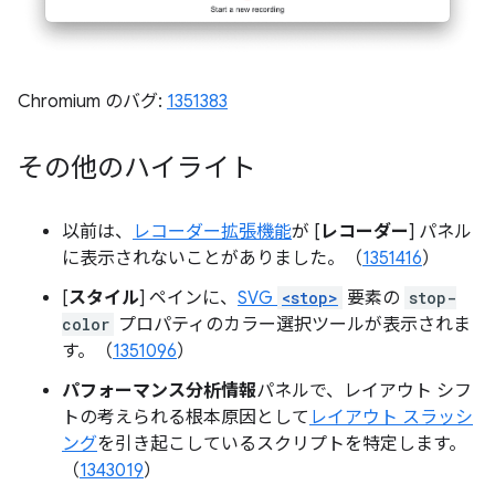
Chromium のバグ:
1351383
その他のハイライト
以前は、
レコーダー拡張機能
が [
レコーダー
] パネル
に表示されないことがありました。（
1351416
）
[
スタイル
] ペインに、
SVG
<stop>
要素の
stop-
color
プロパティのカラー選択ツールが表示されま
す。（
1351096
）
パフォーマンス分析情報
パネルで、レイアウト シフ
トの考えられる根本原因として
レイアウト スラッシ
ング
を引き起こしているスクリプトを特定します。
（
1343019
）