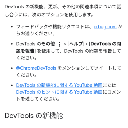
DevTools の新機能、更新、その他の関連事項について話
し合うには、次のオプションを使用します。
フィードバックや機能リクエストは、
crbug.com
か
らお送りください。
more_vert
DevTools の
その他
> [
ヘルプ
] > [
DevTools の問
題を報告
] を使用して、DevTools の問題を報告して
ください。
@ChromeDevTools
をメンションしてツイートして
ください。
DevTools の新機能に関する YouTube 動画
または
DevTools のヒントに関する YouTube 動画
にコメン
トを残してください。
Dev
Tools の新機能