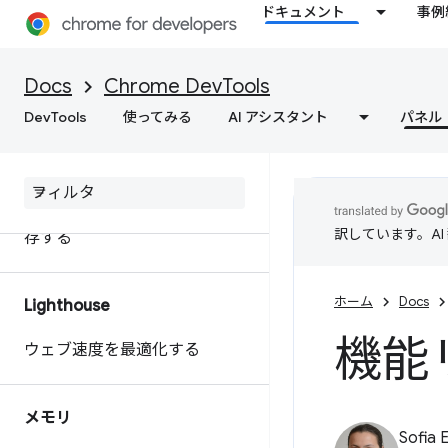
ドキュメント
事例
extensibility API を使用してパ
フォーマンス データをカスタ
マイズする
Docs
Chrome DevTools
DevTools
使ってみる
AI アシスタント
パネル
ウェブサイトのパフォーマンス
に関する行動につながるインサ
イトを取得
パフォーマンス トレースを保
訳しています。A
存する
ホーム
Docs
Lighthouse
機能
ウェブ速度を最適化する
メモリ
Sofia 