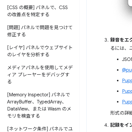
[CSS の概要] パネルで、CSS
の改善点を特定する
[問題] パネルで問題を見つけて
修正する
録音をエ
[レイヤ] パネルでウェブサイト
るには、
のレイヤを分析する
JS
メディアパネルを使用してメデ
@pup
ィア プレーヤーをデバッグす
Pup
る
Pup
[Memory Inspector] パネルで
Array
Buffer、Typed
Array、
Pup
Data
View、または Wasm のメ
形式の詳
モリを検査する
記録をイ
[ネットワーク条件] パネルでユ