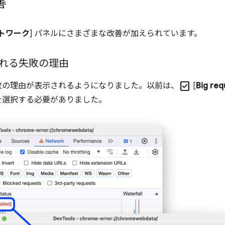
善
トワーク
] パネルにさまざまな改善が加えられています。
れる失敗の理由
check_box
失敗の理由が表示されるようになりました。以前は、
[
Big req
を選択する必要がありました。