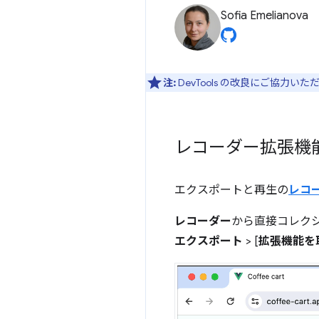
Sofia Emelianova
注:
DevTools の改良にご協力い
レコーダー拡張機
エクスポートと再生の
レコ
レコーダー
から直接コレク
エクスポート
> [
拡張機能を取