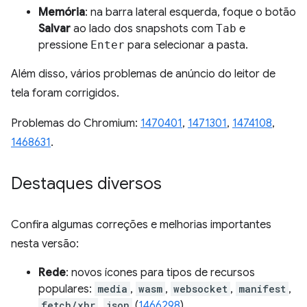
Memória
: na barra lateral esquerda, foque o botão
Salvar
ao lado dos snapshots com
Tab
e
pressione
Enter
para selecionar a pasta.
Além disso, vários problemas de anúncio do leitor de
tela foram corrigidos.
Problemas do Chromium:
1470401
,
1471301
,
1474108
,
1468631
.
Destaques diversos
Confira algumas correções e melhorias importantes
nesta versão:
Rede
: novos ícones para tipos de recursos
populares:
media
,
wasm
,
websocket
,
manifest
,
fetch/xhr
,
json
(
1466298
).