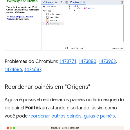
Problemas do Chromium:
1473771
,
1473880
,
1473963
,
1474686
,
1474687
.
Reordenar painéis em "Origens"
Agora é possível reordenar os painéis no lado esquerdo
do painel
Fontes
arrastando e soltando, assim como
você pode
reordenar outros painéis, guias e painéis
.