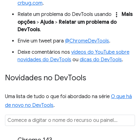
crbug.com
.
more_vert
Relate um problema do DevTools usando
Mais
opções
>
Ajuda
>
Relatar um problema do
DevTools
.
Envie um tweet para
@ChromeDevTools
.
Deixe comentários nos
vídeos do YouTube sobre
novidades do DevTools
ou
dicas do DevTools
.
Novidades no Dev
Tools
Uma lista de tudo o que foi abordado na série
O que há
de novo no DevTools
.