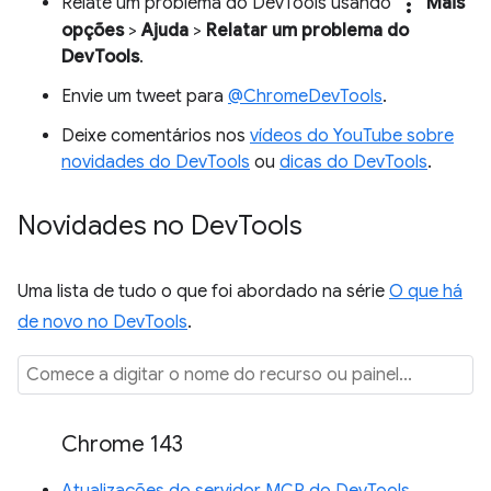
more_vert
Relate um problema do DevTools usando
Mais
opções
>
Ajuda
>
Relatar um problema do
DevTools
.
Envie um tweet para
@ChromeDevTools
.
Deixe comentários nos
vídeos do YouTube sobre
novidades do DevTools
ou
dicas do DevTools
.
Novidades no Dev
Tools
Uma lista de tudo o que foi abordado na série
O que há
de novo no DevTools
.
Chrome 143