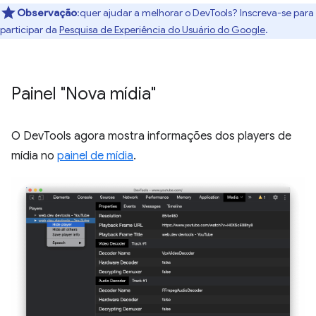
Observação
:quer ajudar a melhorar o DevTools? Inscreva-se para
participar da
Pesquisa de Experiência do Usuário do Google
.
Painel "Nova mídia"
O DevTools agora mostra informações dos players de
mídia no
painel de mídia
.