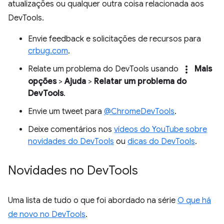
atualizações ou qualquer outra coisa relacionada aos
DevTools.
Envie feedback e solicitações de recursos para
crbug.com
.
more_vert
Relate um problema do DevTools usando
Mais
opções
>
Ajuda
>
Relatar um problema do
DevTools
.
Envie um tweet para
@ChromeDevTools
.
Deixe comentários nos
vídeos do YouTube sobre
novidades do DevTools
ou
dicas do DevTools
.
Novidades no Dev
Tools
Uma lista de tudo o que foi abordado na série
O que há
de novo no DevTools
.