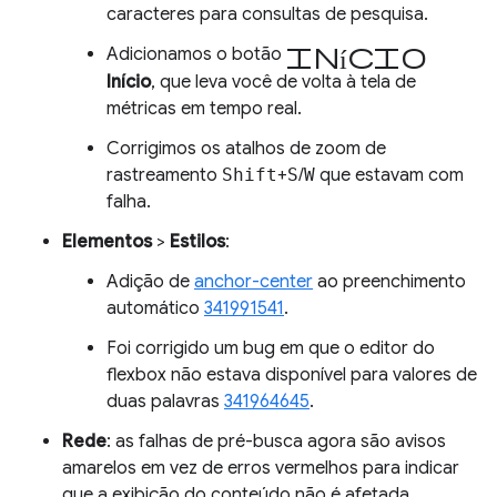
caracteres para consultas de pesquisa.
Início
Adicionamos o botão
Início
, que leva você de volta à tela de
métricas em tempo real.
Corrigimos os atalhos de zoom de
rastreamento
Shift
+
S
/
W
que estavam com
falha.
Elementos
>
Estilos
:
Adição de
anchor-center
ao preenchimento
automático
341991541
.
Foi corrigido um bug em que o editor do
flexbox não estava disponível para valores de
duas palavras
341964645
.
Rede
: as falhas de pré-busca agora são avisos
amarelos em vez de erros vermelhos para indicar
que a exibição do conteúdo não é afetada