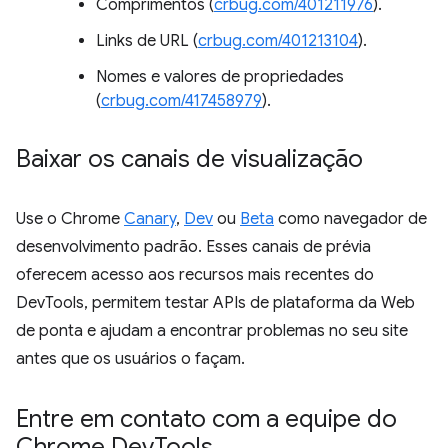
Comprimentos (
crbug.com/401211976
).
Links de URL (
crbug.com/401213104
).
Nomes e valores de propriedades
(
crbug.com/417458979
).
Baixar os canais de visualização
Use o Chrome
Canary
,
Dev
ou
Beta
como navegador de
desenvolvimento padrão. Esses canais de prévia
oferecem acesso aos recursos mais recentes do
DevTools, permitem testar APIs de plataforma da Web
de ponta e ajudam a encontrar problemas no seu site
antes que os usuários o façam.
Entre em contato com a equipe do
Chrome Dev
Tools