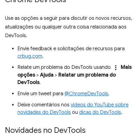
Use as opções a seguir para discutir os novos recursos,
atualizações ou qualquer outra coisa relacionada aos
DevTools.
Envie feedback e solicitações de recursos para
crbug.com
.
more_vert
Relate um problema do DevTools usando
Mais
opções
>
Ajuda
>
Relatar um problema do
DevTools
.
Envie um tweet para
@ChromeDevTools
.
Deixe comentários nos
vídeos do YouTube sobre
novidades do DevTools
ou
dicas do DevTools
.
Novidades no Dev
Tools