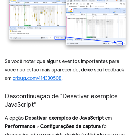
Se você notar que alguns eventos importantes para
você não estão mais aparecendo, deixe seu feedback
em
crbug.com/414330508
.
Descontinuação de "Desativar exemplos
Java
Script"
A opção
Desativar exemplos de JavaScript
em
Performance
>
Configurações de captura
foi
descontinuada e removida devido à utilidade rara e ao