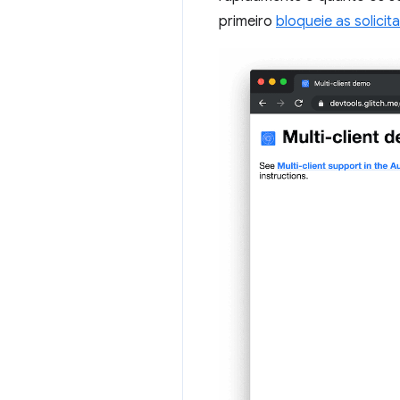
primeiro
bloqueie as solici