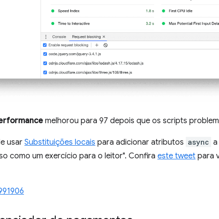
erformance
melhorou para 97 depois que os scripts proble
de usar
Substituições locais
para adicionar atributos
async
a
sso como um exercício para o leitor". Confira
este tweet
para 
991906