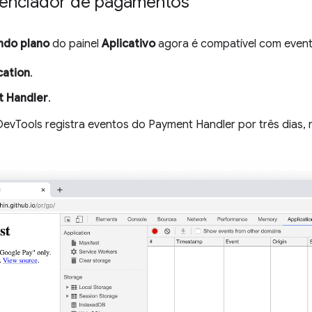
enciador de pagamentos
ndo plano
do painel
Aplicativo
agora é compatível com even
cation
.
 Handler
.
DevTools registra eventos do Payment Handler por três dias