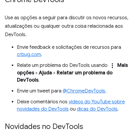
Use as opções a seguir para discutir os novos recursos,
atualizações ou qualquer outra coisa relacionada aos
DevTools.
Envie feedback e solicitações de recursos para
crbug.com
.
more_vert
Relate um problema do DevTools usando
Mais
opções
>
Ajuda
>
Relatar um problema do
DevTools
.
Envie um tweet para
@ChromeDevTools
.
Deixe comentários nos
vídeos do YouTube sobre
novidades do DevTools
ou
dicas do DevTools
.
Novidades no Dev
Tools