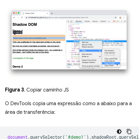
Figura 3
. Copiar caminho JS
O DevTools copia uma expressão como a abaixo para a
área de transferência:
document
.
querySelector
(
'#demo1'
).
shadowRoot
.
querySel