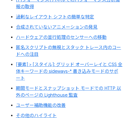
[パフォーマンス] パネルでのパフォーマンス分析情
報の取得
過剰なレイアウト シフトの簡単な特定
合成されていないアニメーションの発見
ハードウェアの並行処理のセンサーへの移動
匿名スクリプトの無視とスタック トレース内のコー
ドへの注目
[要素] > [スタイル]: グリッド オーバーレイと CSS 全
体キーワードの sideways-* 書き込みモードのサポ
ート
期間モードとスナップショット モードでの HTTP 以
外のページの Lighthouse 監査
ユーザー補助機能の改善
その他のハイライト