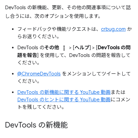
DevTools の新機能、更新、その他の関連事項について話
し合うには、次のオプションを使用します。
フィードバックや機能リクエストは、
crbug.com
か
らお送りください。
more_vert
DevTools の
その他
> [
ヘルプ
] > [
DevTools の問
題を報告
] を使用して、DevTools の問題を報告して
ください。
@ChromeDevTools
をメンションしてツイートして
ください。
DevTools の新機能に関する YouTube 動画
または
DevTools のヒントに関する YouTube 動画
にコメン
トを残してください。
Dev
Tools の新機能