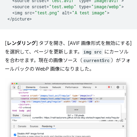
<
source
srcset
=
"test.avif"
type
=
"image/avif"
<
source
srcset
=
"test.webp"
type
=
"image/webp"
<
img
src
=
"test.png"
alt
=
"A test image"
>

<
/picture
[
レンダリング
] タブを開き、[AVIF 画像形式を無効にする]
を選択して、ページを更新します。
img src
にカーソル
を合わせます。現在の画像ソース（
currentSrc
）がフォ
ールバックの WebP 画像になりました。