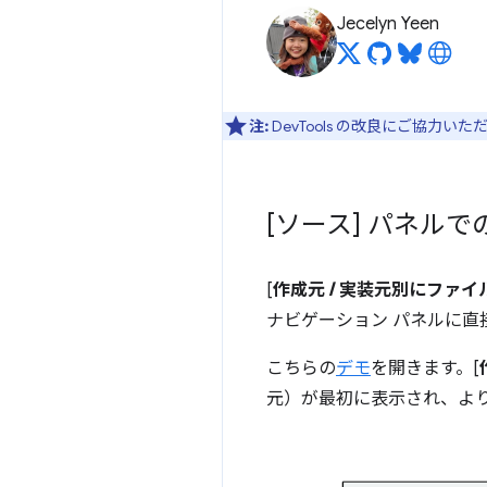
Jecelyn Yeen
注:
DevTools の改良にご協力い
[ソース] パネル
[
作成元 / 実装元別にファ
ナビゲーション パネルに直
こちらの
デモ
を開きます。[
元）が最初に表示され、よ