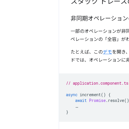
スタック トレース
非同期オペレーション
一部のオペレーションが非同
ペレーションの「全容」が
たとえば、この
デモ
を開き
ドでは、オペレーションに
// application.component.ts
async
increment
()
{
await
Promise
.
resolve
(
…
}