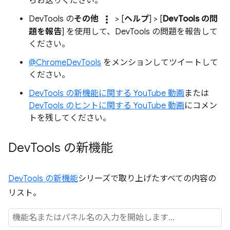
らお送りください。
more_vert
DevTools の
その他
> [
ヘルプ
] > [
DevTools の問
題を報告
] を使用して、DevTools の問題を報告して
ください。
@ChromeDevTools
をメンションしてツイートして
ください。
DevTools の新機能に関する YouTube 動画
または
DevTools のヒントに関する YouTube 動画
にコメン
トを残してください。
Dev
Tools の新機能
DevTools の新機能
シリーズで取り上げたすべての内容の
リスト。