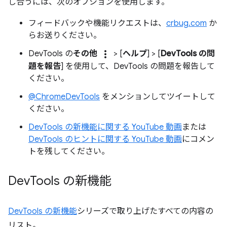
し合うには、次のオプションを使用します。
フィードバックや機能リクエストは、
crbug.com
か
らお送りください。
more_vert
DevTools の
その他
> [
ヘルプ
] > [
DevTools の問
題を報告
] を使用して、DevTools の問題を報告して
ください。
@ChromeDevTools
をメンションしてツイートして
ください。
DevTools の新機能に関する YouTube 動画
または
DevTools のヒントに関する YouTube 動画
にコメン
トを残してください。
Dev
Tools の新機能
DevTools の新機能
シリーズで取り上げたすべての内容の
リスト。