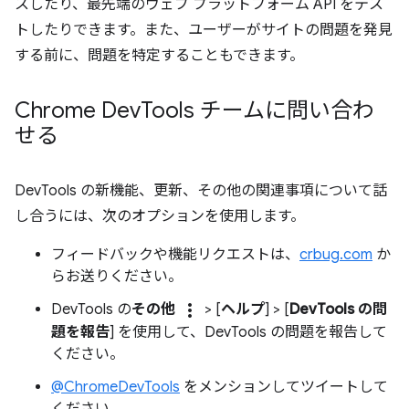
スしたり、最先端のウェブ プラットフォーム API をテス
トしたりできます。また、ユーザーがサイトの問題を発見
する前に、問題を特定することもできます。
Chrome Dev
Tools チームに問い合わ
せる
DevTools の新機能、更新、その他の関連事項について話
し合うには、次のオプションを使用します。
フィードバックや機能リクエストは、
crbug.com
か
らお送りください。
more_vert
DevTools の
その他
> [
ヘルプ
] > [
DevTools の問
題を報告
] を使用して、DevTools の問題を報告して
ください。
@ChromeDevTools
をメンションしてツイートして
ください。