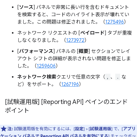
[
ソース
] パネルで非常に長い行を含むドキュメント
を検索すると、コードのハイライト表示が壊れてい
ました。この問題は修正されました。（
1275496
）
ネットワーク リクエストの [
ペイロード
] タブが重複
しなくなりました。（
1273972
）
[
パフォーマンス
] パネルの [
概要
] セクションでレイ
アウト シフトの詳細が表示されない問題を修正しま
した。（
1259606
）
ネットワーク検索
クエリで任意の文字（
,
、
.
な
ど）をサポート。（
1267196
）
[試験運用版] [Reporting API] ペインのエンド
ポイント
注:
試験運用版を有効にするには、[
設定
] > [
試験運用版
] で、[
アプリ
ケーション パネルで Reporting API パネルを有効にする
] チェックボッ