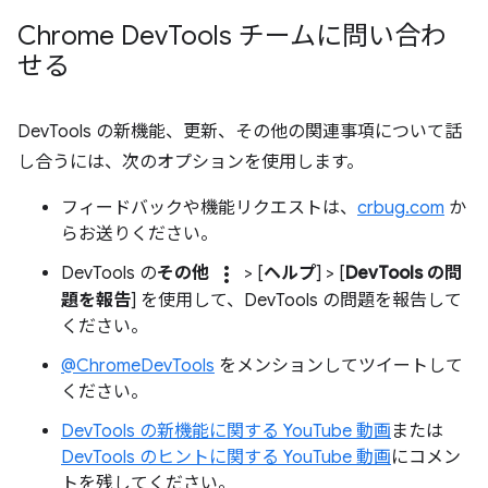
Chrome Dev
Tools チームに問い合わ
せる
DevTools の新機能、更新、その他の関連事項について話
し合うには、次のオプションを使用します。
フィードバックや機能リクエストは、
crbug.com
か
らお送りください。
more_vert
DevTools の
その他
> [
ヘルプ
] > [
DevTools の問
題を報告
] を使用して、DevTools の問題を報告して
ください。
@ChromeDevTools
をメンションしてツイートして
ください。
DevTools の新機能に関する YouTube 動画
または
DevTools のヒントに関する YouTube 動画
にコメン
トを残してください。