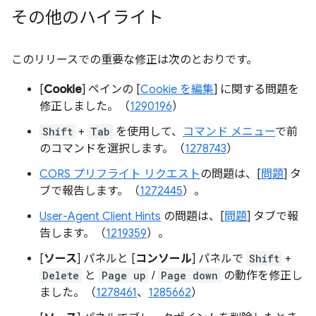
その他のハイライト
このリリースでの重要な修正は次のとおりです。
[
Cookie
] ペインの [
Cookie を編集
] に関する問題を
修正しました。（
1290196
）
Shift
+
Tab
を使用して、
コマンド メニュー
で前
のコマンドを選択します。（
1278743
）
CORS プリフライト リクエスト
の問題は、[
問題
] タ
ブで報告します。（
1272445
）。
User-Agent Client Hints
の問題は、[
問題
] タブで報
告します。（
1219359
）。
[
ソース
] パネルと [
コンソール
] パネルで
Shift
+
Delete
と
Page up
/
Page down
の動作を修正し
ました。（
1278461
、
1285662
）