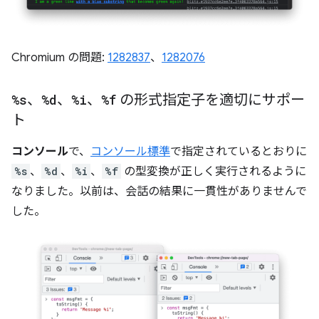
Chromium の問題:
1282837
、
1282076
%s
、
%d
、
%i
、
%f
の形式指定子を適切にサポー
ト
コンソール
で、
コンソール標準
で指定されているとおりに
%s
、
%d
、
%i
、
%f
の型変換が正しく実行されるように
なりました。以前は、会話の結果に一貫性がありませんで
した。