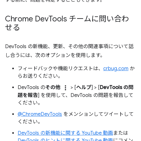
Chrome Dev
Tools チームに問い合わ
せる
DevTools の新機能、更新、その他の関連事項について話
し合うには、次のオプションを使用します。
フィードバックや機能リクエストは、
crbug.com
か
らお送りください。
more_vert
DevTools の
その他
> [
ヘルプ
] > [
DevTools の問
題を報告
] を使用して、DevTools の問題を報告して
ください。
@ChromeDevTools
をメンションしてツイートして
ください。
DevTools の新機能に関する YouTube 動画
または
DevTools のヒントに関する YouTube 動画
にコメン