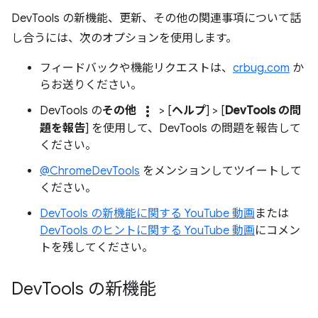
DevTools の新機能、更新、その他の関連事項について話
し合うには、次のオプションを使用します。
フィードバックや機能リクエストは、
crbug.com
か
らお送りください。
more_vert
DevTools の
その他
> [
ヘルプ
] > [
DevTools の問
題を報告
] を使用して、DevTools の問題を報告して
ください。
@ChromeDevTools
をメンションしてツイートして
ください。
DevTools の新機能に関する YouTube 動画
または
DevTools のヒントに関する YouTube 動画
にコメン
トを残してください。
Dev
Tools の新機能