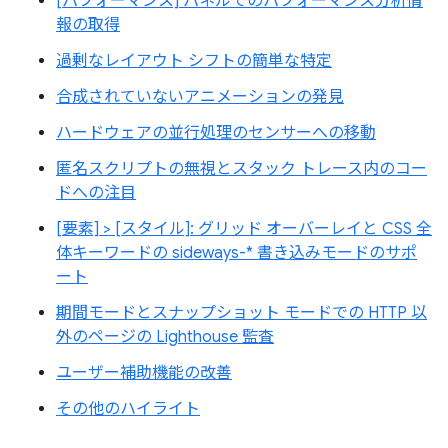
[パフォーマンス] パネルでのパフォーマンス分析情
報の取得
過剰なレイアウト シフトの簡単な特定
合成されていないアニメーションの発見
ハードウェアの並行処理のセンサーへの移動
匿名スクリプトの無視とスタック トレース内のコー
ドへの注目
[要素] > [スタイル]: グリッド オーバーレイと CSS 全
体キーワードの sideways-* 書き込みモードのサポ
ート
期間モードとスナップショット モードでの HTTP 以
外のページの Lighthouse 監査
ユーザー補助機能の改善
その他のハイライト