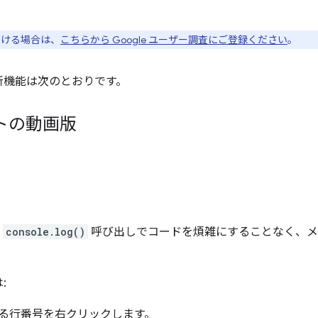
ただける場合は、
こちらから Google ユーザー調査にご登録ください
。
ls の新機能は次のとおりです。
トの動画版
、
console.log()
呼び出しでコードを煩雑にすることなく、メ
:
る行番号を右クリックします。