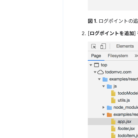
図 1
. ログポイントの
[
ログポイントを追加
]