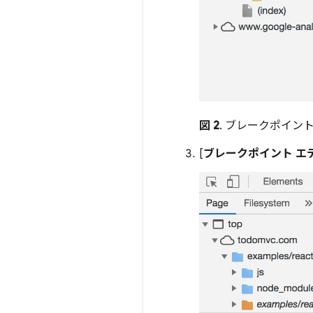
図 2
. ブレークポイン
[
ブレークポイント エ