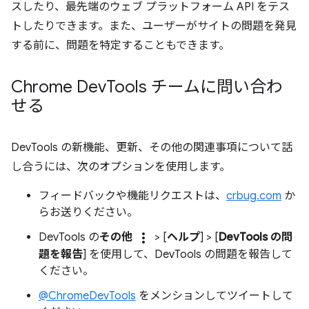
スしたり、最先端のウェブ プラットフォーム API をテス
トしたりできます。また、ユーザーがサイトの問題を発見
する前に、問題を特定することもできます。
Chrome Dev
Tools チームに問い合わ
せる
DevTools の新機能、更新、その他の関連事項について話
し合うには、次のオプションを使用します。
フィードバックや機能リクエストは、
crbug.com
か
らお送りください。
more_vert
DevTools の
その他
> [
ヘルプ
] > [
DevTools の問
題を報告
] を使用して、DevTools の問題を報告して
ください。
@ChromeDevTools
をメンションしてツイートして