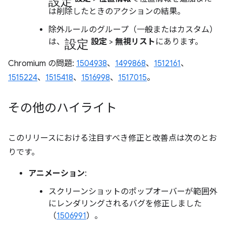
は削除したときのアクションの結果。
除外ルールのグループ（一般またはカスタム）
設定
は、
設定
>
無視リスト
にあります。
Chromium の問題:
1504938
、
1499868
、
1512161
、
1515224
、
1515418
、
1516998
、
1517015
。
その他のハイライト
このリリースにおける注目すべき修正と改善点は次のとお
りです。
アニメーション
:
スクリーンショットのポップオーバーが範囲外
にレンダリングされるバグを修正しました
（
1506991
）。