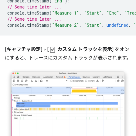
console
.
timeStamp
(
"End"
);
// Some time later ...
console
.
timeStamp
(
"Measure 1"
,
"Start"
,
"End"
,
"Tra
// Some time later ...
console
.
timeStamp
(
"Measure 2"
,
"Start"
,
undefined
,
"
check_box
[
キャプチャ設定
] > [
カスタム トラックを表示
] をオン
にすると、トレースにカスタム トラックが表示されます。