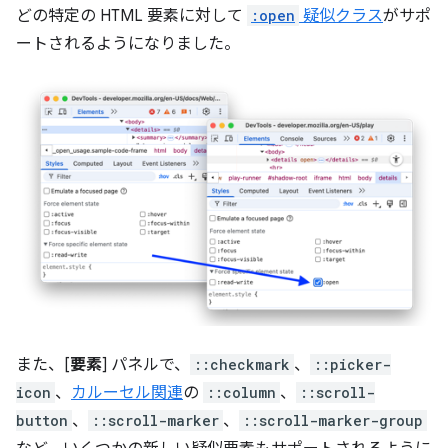
どの特定の HTML 要素に対して
:open
疑似クラス
がサポ
ートされるようになりました。
また、[
要素
] パネルで、
::checkmark
、
::picker-
icon
、
カルーセル関連
の
::column
、
::scroll-
button
、
::scroll-marker
、
::scroll-marker-group