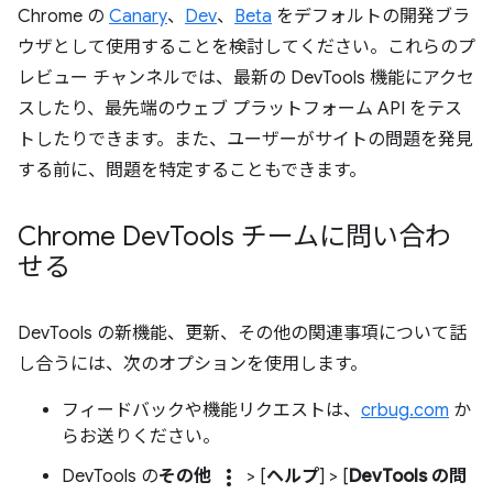
Chrome の
Canary
、
Dev
、
Beta
をデフォルトの開発ブラ
ウザとして使用することを検討してください。これらのプ
レビュー チャンネルでは、最新の DevTools 機能にアクセ
スしたり、最先端のウェブ プラットフォーム API をテス
トしたりできます。また、ユーザーがサイトの問題を発見
する前に、問題を特定することもできます。
Chrome Dev
Tools チームに問い合わ
せる
DevTools の新機能、更新、その他の関連事項について話
し合うには、次のオプションを使用します。
フィードバックや機能リクエストは、
crbug.com
か
らお送りください。
more_vert
DevTools の
その他
> [
ヘルプ
] > [
DevTools の問