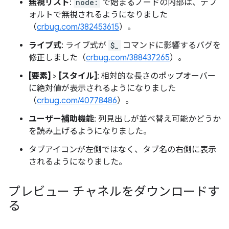
無視リスト
:
node:
で始まるノードの内部は、デフ
ォルトで無視されるようになりました
（
crbug.com/382453615
）。
ライブ式
: ライブ式が
$_
コマンドに影響するバグを
修正しました（
crbug.com/388437265
）。
[要素]
>
[スタイル]
: 相対的な長さのポップオーバー
に絶対値が表示されるようになりました
（
crbug.com/40778486
）。
ユーザー補助機能
: 列見出しが並べ替え可能かどうか
を読み上げるようになりました。
タブアイコンが左側ではなく、タブ名の右側に表示
されるようになりました。
プレビュー チャネルをダウンロードす
る