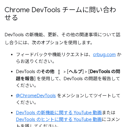
Chrome Dev
Tools チームに問い合わ
せる
DevTools の新機能、更新、その他の関連事項について話
し合うには、次のオプションを使用します。
フィードバックや機能リクエストは、
crbug.com
か
らお送りください。
more_vert
DevTools の
その他
> [
ヘルプ
] > [
DevTools の問
題を報告
] を使用して、DevTools の問題を報告して
ください。
@ChromeDevTools
をメンションしてツイートして
ください。
DevTools の新機能に関する YouTube 動画
または
DevTools のヒントに関する YouTube 動画
にコメン
トを残してください。