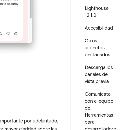
Lighthouse
12.1.0
Accesibilidad
Otros
aspectos
destacados
Descarga los
canales de
vista previa
Comunícate
con el equipo
de
Herramientas
importante por adelantado,
para
ar mayor claridad sobre las
desarrolladore