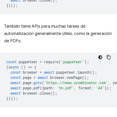
await
browser
.
close
();
})();
También tiene APIs para muchas tareas de
automatización generalmente útiles, como la generación
de PDFs:
const
puppeteer
=
require
(
'puppeteer'
);
(
async
()
=
>
{
const
browser
=
await
puppeteer
.
launch
();
const
page
=
await
browser
.
newPage
();
await
page
.
goto
(
'https://news.ycombinator.com'
,
{
w
await
page
.
pdf
({
path
:
'hn.pdf'
,
format
:
'A4'
});
await
browser
.
close
();
})();