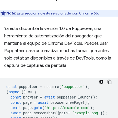
Nota:
Esta sección no está relacionada con Chrome 65.
Ya está disponible la versión 1.0 de Puppeteer, una
herramienta de automatización del navegador que
mantiene el equipo de Chrome DevTools. Puedes usar
Puppeteer para automatizar muchas tareas que antes
solo estaban disponibles a través de DevTools, como la
captura de capturas de pantalla:
const
puppeteer
=
require
(
'puppeteer'
);
(
async
()
=
>
{
const
browser
=
await
puppeteer
.
launch
();
const
page
=
await
browser
.
newPage
();
await
page
.
goto
(
'https://example.com'
);
await
page
.
screenshot
({
path
:
'example.png'
});