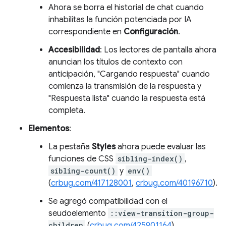
Ahora se borra el historial de chat cuando
inhabilitas la función potenciada por IA
correspondiente en
Configuración
.
Accesibilidad
: Los lectores de pantalla ahora
anuncian los títulos de contexto con
anticipación, "Cargando respuesta" cuando
comienza la transmisión de la respuesta y
"Respuesta lista" cuando la respuesta está
completa.
Elementos
:
La pestaña
Styles
ahora puede evaluar las
funciones de CSS
sibling-index()
,
sibling-count()
y
env()
(
crbug.com/417128001
,
crbug.com/40196710
).
Se agregó compatibilidad con el
seudoelemento
::view-transition-group-
children
(
crbug.com/425901164
).