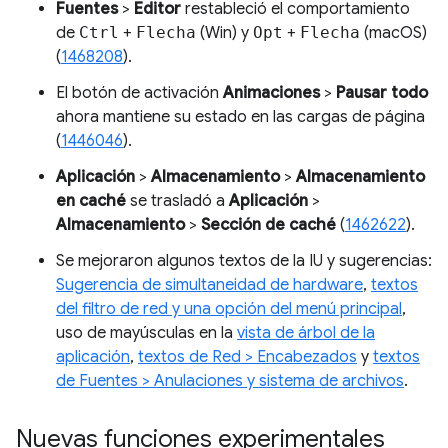
Fuentes
>
Editor
restableció el comportamiento
de
Ctrl
+
Flecha
(Win) y
Opt
+
Flecha
(macOS)
(
1468208
).
El botón de activación
Animaciones
>
Pausar todo
ahora mantiene su estado en las cargas de página
(
1446046
).
Aplicación
>
Almacenamiento
>
Almacenamiento
en caché
se trasladó a
Aplicación
>
Almacenamiento
>
Sección de caché
(
1462622
).
Se mejoraron algunos textos de la IU y sugerencias:
Sugerencia de simultaneidad de hardware
,
textos
del filtro de red y una opción del menú principal
,
uso de mayúsculas en la
vista de árbol de la
aplicación
,
textos de Red > Encabezados
y
textos
de Fuentes > Anulaciones y sistema de archivos
.
Nuevas funciones experimentales